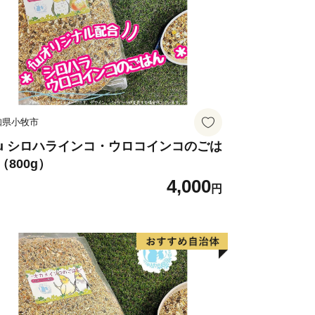
ールを順守し、今後もより多くの方へ魅
できるよう努めてまいります。
すとともに、今後も変わらぬご支援を賜
。
たします。
知県小牧市
uu シロハラインコ・ウロコインコのごは
（800g）
4,000
円