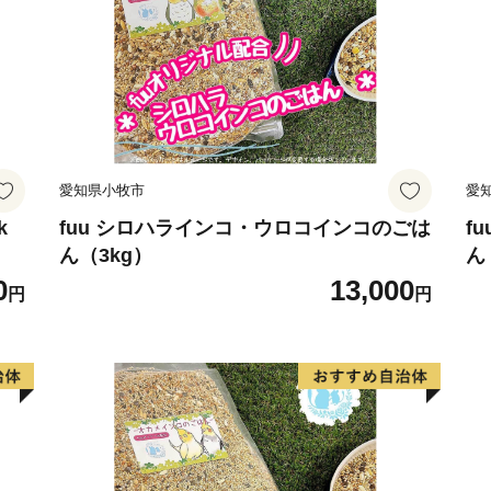
長与町では、国の定めるル
力あふれる返礼品をお届け
皆様にはご理解いただきま
りますと幸いでございます
引き続きよろしくお願いい
愛知県小牧市
愛
k
fuu シロハラインコ・ウロコインコのごは
f
ん（3kg）
ん
0
13,000
円
円