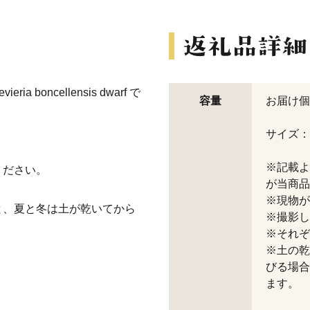
boncellensis dwarf で
容量
お届け個
サイズ：
※記載よ
ください。
が当商品
※現物が
と、夏と冬は土が乾いてから
※撮影し
※それぞ
※土の乾
びる場合
ます。