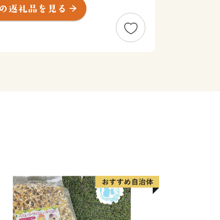
て、お礼の品を贈呈いたします。
す寄附金につきましては、「住みたい
った幸福度日本一のまち」を目指して大
す。
願いいたします。
けた適正な地方団体です。
り寄附額変更のお知らせ
ただき、誠にありがとうございます。
納税制度改正に伴い、2024年9月26日
更させていただく運びとなりました。