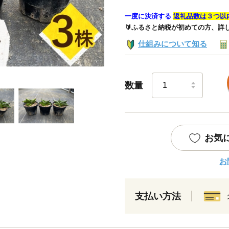
一度に決済する
返礼品数は３つ以
🔰ふるさと納税が初めての方、詳
仕組みについて知る
数量
お気
お
支払い方法