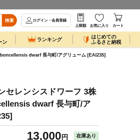
検索
ログイン・会員登録
上限額
お気に入り
カート
はじめての
ランキング
ーン
ふるさと納税
cellensis dwarf 長与町/アグリューム [EAI235]
ンセレンシスドワーフ 3株
ncellensis dwarf 長与町/ア
35]
13,000
在庫あり
円