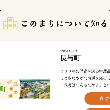
ながよちょう
長与町
２００年の歴史を誇る特産
しとさわやかな海風を浴び
「長与はなんもなかよ」と
あるような、でもここにし
“自然美” “造形美” に彩
す。