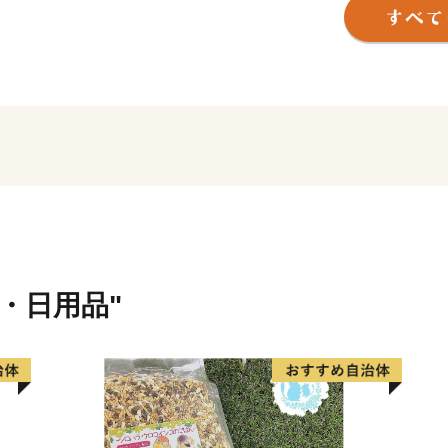
そんな長与町より心をこめ
皆さまから応援いただきま
住み続けたい 住んでよか
切に活用させていただきま
皆様からの応援よろしくお
※本町は総務省の指定を受
貨・日用品"
【重要】2024/09/26よ
日頃より長与町をご支援い
2023年10月からのふるさと
より返礼品の寄附金額を変