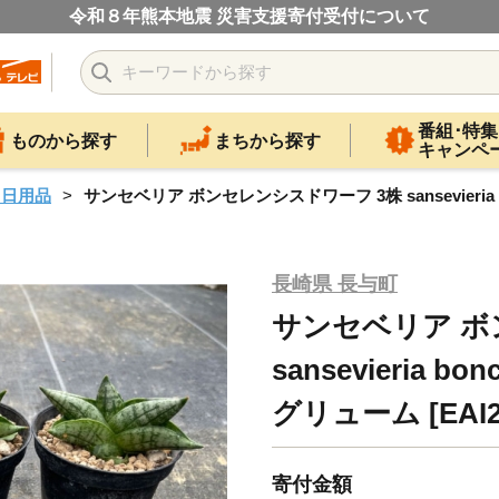
令和８年熊本地震 災害支援寄付受付について
番組･特集
ものから探す
まちから探す
キャンペ
・日用品
サンセベリア ボンセレンシスドワーフ 3株 sansevieria bon
長崎県 長与町
サンセベリア ボ
sansevieria bo
グリューム [EAI2
寄付金額