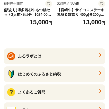
福岡県中間市
宮崎県えびの市
(訳あり)博多若杉牛もつ鍋セ
【宮崎牛】サイコロステーキ
ット2人前×5回分 【024-002
赤身＆霜降り 400g(各200g×
7】
１P 計2P) 真空パック 冷凍
15,000
13,000
円
円
ふるラボとは
はじめてのふるさと納税
よくあるご質問