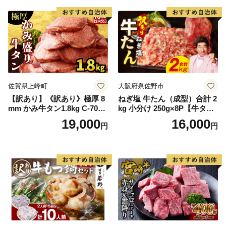
厚切り タン
佐賀県上峰町
大阪府泉佐野市
【訳あり】《訳あり》極厚 8
ねぎ塩 牛たん（成型）合計 2
mm かみ牛タン1.8kg C-709-
kg 小分け 250g×8P【牛タン
AS
牛肉 焼肉用 薄切り 訳あり サ
19,000
16,000
円
円
イズ不揃い】