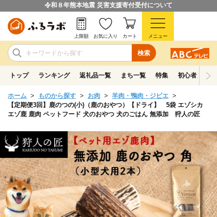
令和８年熊本地震 災害支援寄付受付について
上限額
お気に入り
カート
メニュー
検索
トップ
ランキング
返礼品一覧
まち一覧
特集
初心者ガイド
ホーム
ものから探す
お肉
羊肉・鴨肉・ジビエ
【定期便3回】鹿のつの(小)（鹿のおやつ）【ドライ】 5袋 エゾシカ
エゾ鹿 鹿肉 ペットフード 犬のおやつ 犬のごはん 無添加 狩人の匠