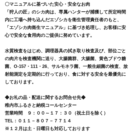
〇マニュアルに基づいた安心・安全なお肉
「狩人の匠」のシカ肉は、専属ハンターが捕獲して所定時間
内に工場へ持ち込んだエゾシカを衛生管理責任者のもと、
「エゾシカ肉衛生マニュアル」に基づき処理し、お客様に安
心で安全な食用肉のご提供に努めています。
水質検査をはじめ、調理器具の拭き取り検査及び、部位ごと
の肉片を検査機関に送り、大腸菌群、大腸菌、黄色ブドウ糖
菌、O-157・111・26、サルモネラ菌、一般生細菌の検査、放
射能測定を定期的に行っており、食に対する安全を最優先に
しております。
◆お礼の品・配送に関するお問合せ先◆
稚内市ふるさと納税コールセンター
営業時間 ９：００～１７：３０（祝土日を除く）
TEL：０１１－８０７－７７１４
※１２月は土・日曜日も対応しております