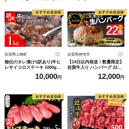
佐賀県上峰町
佐賀県神埼市
秘伝のタレ漬け!(訳あり)牛ヒ
【14日以内発送！数量限定】
レサイコロステーキ 1000g
佐賀牛入り ハンバーグ 22個
【B-1098-AS】
2.6kg(120g×22個)【佐賀牛
10,000
12,000
円
円
黒毛和牛 ブランド牛 九州 ハ
ンバーグ 牛肉 豚肉 国産 お弁
当 おかず 惣菜 おすすめ 人
気】(H083106)