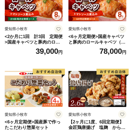
愛知県小牧市
愛知県小牧市
<2か月に1回 計3回 定期便
<6ヶ月定期便>国産キャベツ
>国産キャベツと豚肉のロー
と豚肉のロールキャベツ（4P
ルキャベツ（4P入り）
入り）
39,000
78,000
円
円
愛知県小牧市
愛知県小牧市
<6ヶ月定期便>国産豚で作っ
【2ヶ月に1度、6回定期便】
たこだわり惣菜セット
金匠鶏唐揚げ 塩麹 からあ