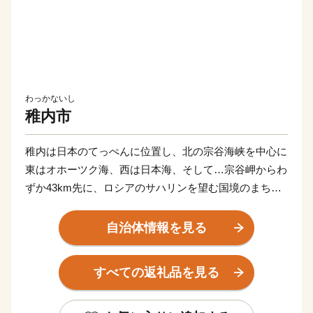
わっかないし
稚内市
稚内は日本のてっぺんに位置し、北の宗谷海峡を中心に
東はオホーツク海、西は日本海、そして…宗谷岬からわ
ずか43km先に、ロシアのサハリンを望む国境のまちで
す。また、稚内は美しい自然景観も自慢です。宗谷岬の
背後に広がる宗谷丘陵には、北海道遺産である周氷河地
自治体情報を見る
形、57基の風車群、最北の白い道、これらは“圧巻”で
す！夏は平均20℃前後と冷涼な気候なので避暑地には最
すべての返礼品を見る
適ですし、冬はマイナス5℃前後と最北の地でありなが
ら、あまり寒くはありません。お越しの際には、是非ゆ