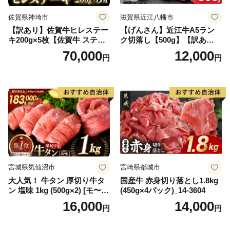
佐賀県神埼市
滋賀県近江八幡市
【訳あり】佐賀牛ヒレステー
【げんさん】近江牛A5ラン
キ200g×5枚【佐賀牛 ステー
ク切落し【500g】【訳あり】
キ ブランド肉 ヒレ肉 フィレ
【DG12W】
70,000
12,000
円
円
肉 ジューシー ヘルシー】(H0
65175)
宮城県気仙沼市
宮崎県都城市
大人気！ 牛タン 厚切り牛タ
国産牛 赤身切り落とし1.8kg
ン 塩味 1kg (500g×2) [モ〜ラ
(450g×4パック)_14-3604
ンド 宮城県 気仙沼市 205646
16,000
14,000
円
円
60] 肉 牛肉 精肉 牛たん 牛タ
ン塩 牛たん塩 冷凍 焼肉 BB
Q アウトドア バーベキュー