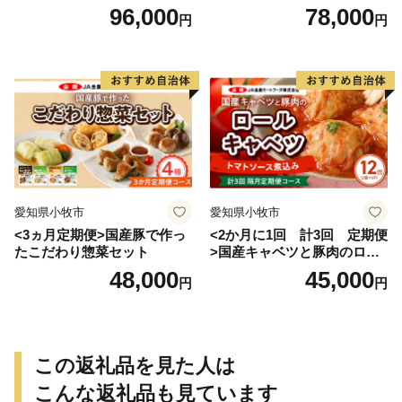
げ
96,000
78,000
円
円
愛知県小牧市
愛知県小牧市
<3ヵ月定期便>国産豚で作っ
<2か月に1回 計3回 定期便
たこだわり惣菜セット
>国産キャベツと豚肉のロー
ルキャベツ（6P入り）
48,000
45,000
円
円
この返礼品を見た人は
こんな返礼品も見ています