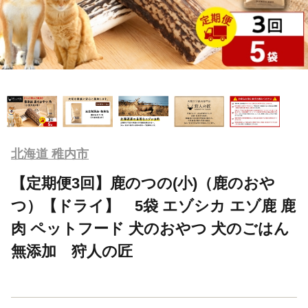
北海道 稚内市
【定期便3回】鹿のつの(小)（鹿のおや
つ）【ドライ】 5袋 エゾシカ エゾ鹿 鹿
肉 ペットフード 犬のおやつ 犬のごはん
無添加 狩人の匠