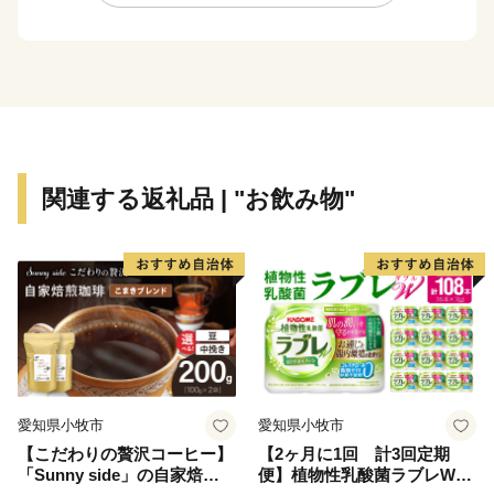
関連する返礼品 | "お飲み物"
愛知県小牧市
愛知県小牧市
【こだわりの贅沢コーヒー】
【2ヶ月に1回 計3回定期
「Sunny side」の自家焙煎珈
便】植物性乳酸菌ラブレW