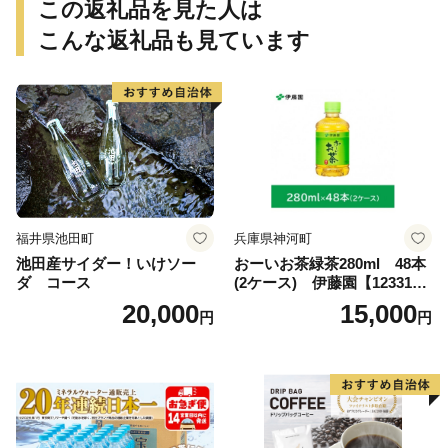
この返礼品を見た人は
こんな返礼品も見ています
福井県池田町
兵庫県神河町
池田産サイダー！いけソー
おーいお茶緑茶280ml 48本
ダ コース
(2ケース) 伊藤園【123317
3】
20,000
15,000
円
円