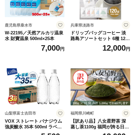
鹿児島県垂水市
兵庫県淡路市
W-22195／天然アルカリ温泉
ドリップバッグコーヒー 淡
水 財寶温泉 500ml×25本
路島アソートセット 6種 120
袋 飲み比べ コーヒー
7,000
12,000
円
円
山梨県富士吉田市
福岡県川崎町
VOX ストレート バナジウム
【訳あり品】八女星野茶 深
強炭酸水 35本 500ml ラベル
蒸し茶1100g 福岡が誇る日本
レス【富士吉田市限定カート
茶_ 訳アリ 常温 お茶 茶袋 常