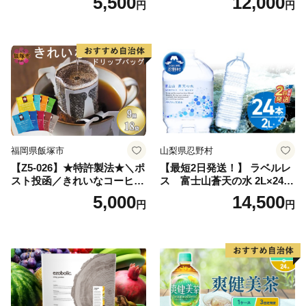
5,500
12,000
円
円
ン】
備品 おちゃ ocha 茶葉 緑茶
飲料 飲み物 八女 茶 日本茶
深むし茶 深蒸し 訳あり お茶
っぱ tea 八女茶 お手軽 簡単
小分け お土産 お取り寄せ グ
ルメ 福岡 九州 福岡県 国産
日本 ふかむし茶 ふかむし 家
庭用 自宅用 ちゃ りょくちゃ
ふかむしちゃ 急須 甘み 川崎
町 送料無料
福岡県飯塚市
山梨県忍野村
【Z5-026】★特許製法★＼ポ
【最短2日発送！】 ラベルレ
スト投函／きれいなコーヒー
ス 富士山蒼天の水 2L×24本
ドリップバッグ9種セット(18
（4ケース）※離島不可 天然
5,000
14,500
円
円
袋)ゆうパケットでお届け！
水 ミネラルウォーター 水 ペ
ットボトル 2000ml バナジウ
ム天然水 飲料水 軟水 鉱水 国
産 シリカ ミネラル 美容 備蓄
防災 長期保存 富士山 山梨県
忍野村