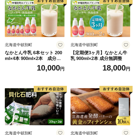
北海道中頓別町
北海道中頓別町
なかとん牛乳 6本セット 200
【定期便3ヶ月】なかとん牛
ml×4本 900ml×2本 成分無
乳 900ml×2本 成分無調整
調整
10,000
18,000
円
円
北海道中頓別町
北海道中頓別町