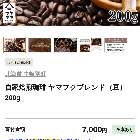
おすすめ自治体
北海道 中頓別町
自家焙煎珈琲 ヤマフクブレンド（豆）
200g
7,000
寄付金額
在庫あり
円