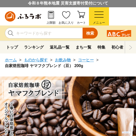
令和８年熊本地震 災害支援寄付受付について
上限額
お気に入り
カート
メニュー
検索
トップ
ランキング
返礼品一覧
まち一覧
特集
初心者ガイド
ホーム
ものから探す
お飲み物
コーヒー
自家焙煎珈琲 ヤマフクブレンド（豆） 200g