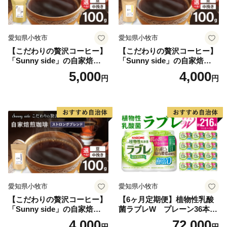
愛知県小牧市
愛知県小牧市
【こだわりの贅沢コーヒー】
【こだわりの贅沢コーヒー】
「Sunny side」の自家焙煎珈
「Sunny side」の自家焙煎珈
琲こまきブレンド（100g）
琲サニーブレンド（100g）
5,000
4,000
円
円
愛知県小牧市
愛知県小牧市
【こだわりの贅沢コーヒー】
【6ヶ月定期便】植物性乳酸
「Sunny side」の自家焙煎珈
菌ラブレW プレーン36本
琲ストロングブレンド（100
（計216本）
4,000
72,000
円
円