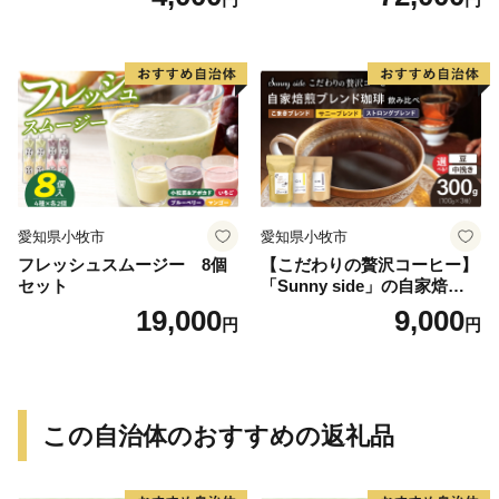
g）
愛知県小牧市
愛知県小牧市
フレッシュスムージー 8個
【こだわりの贅沢コーヒー】
セット
「Sunny side」の自家焙煎珈
琲ブレンド珈琲飲み比べセッ
19,000
9,000
円
円
ト（300g）
この自治体のおすすめの返礼品