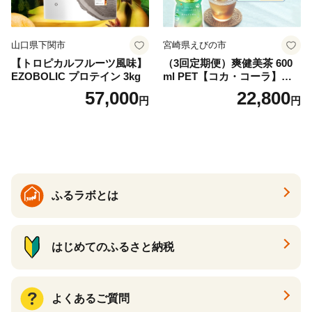
山口県下関市
宮崎県えびの市
【トロピカルフルーツ風味】
（3回定期便）爽健美茶 600
EZOBOLIC プロテイン 3kg
ml PET【コカ・コーラ】ペ
ットボトル 1ケース(24本) 定
57,000
22,800
円
円
期便 3回(72本) セット お茶
カフェインゼロ ノンカフェ
イン ハトムギ ブレンド茶 宮
崎県 えびの市 送料無料
ふるラボとは
はじめてのふるさと納税
よくあるご質問