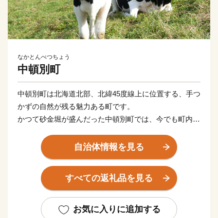
なかとんべつちょう
中頓別町
中頓別町は北海道北部、北緯45度線上に位置する、手つ
かずの自然が残る魅力ある町です。
かつて砂金堀が盛んだった中頓別町では、今でも町内を
流れる川では期間限定で気軽に砂金堀体験を楽しむこと
ができます。
自治体情報を見る
深い森や豊かな清流など雄大な自然に恵まれ、一年を通
して寒暖差が大きいことから、四季折々の自然を体感す
すべての返礼品を見る
ることができます。
豊かな自然環境で育った乳牛から絞った牛乳やチーズ、
はちみつ等が町の特産品として有名です。
お気に入りに追加する