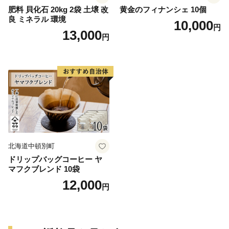
肥料 貝化石 20kg 2袋 土壌 改
黄金のフィナンシェ 10個
良 ミネラル 環境
10,000
円
13,000
円
北海道中頓別町
ドリップバッグコーヒー ヤ
マフクブレンド 10袋
12,000
円