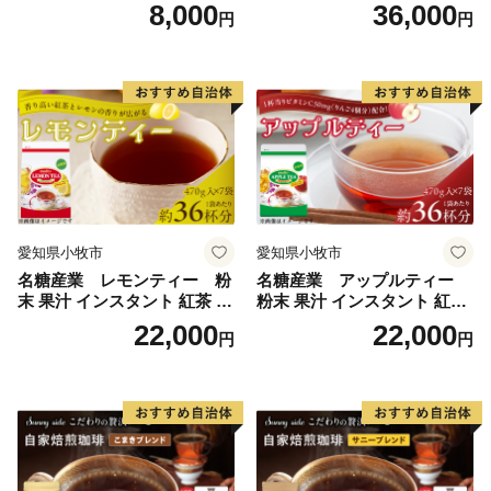
琲こまきブレンド（200g）
プレーン36本（計108本）
8,000
36,000
円
円
愛知県小牧市
愛知県小牧市
名糖産業 レモンティー 粉
名糖産業 アップルティー
末 果汁 インスタント 紅茶 ビ
粉末 果汁 インスタント 紅茶
タミンC 袋 ロングセラー 粉
ティー ビタミンC 袋 ロング
22,000
22,000
円
円
末飲料 粉末茶 簡単 手軽 ホッ
セラー 粉末飲料 粉末茶 簡単
ト アイス
手軽 ホット アイス