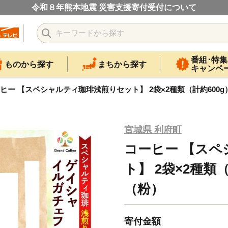
令和８年熊本地震 災害支援寄付受付について
番組･特集
ものから探す
まちから探す
キャンペ
ヒー 【スペシャルティ珈琲浅煎りセット】 2袋×2種類（計約600
宮城県 利府町
コーヒー 【ス
ト】 2袋×2種類
（粉）
寄付金額