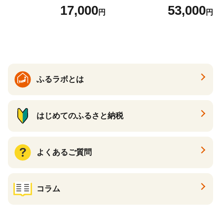
っかり香るフレッシュクリア
回 日本製 まとめ買い 防災
17,000
53,000
円
円
の香り ダブル 12ロール×6パ
常備品 日用雑貨 消耗品 生活
ック 72ロール 25m トイレ
必需品 大容量 備蓄 リサイク
ットペーパー パルプ100％ 消
ル ティッシュ ペーパー まと
臭 防臭 日用品 消耗品 備蓄
め買い 雑貨 倶知安町
ふるラボとは
はじめてのふるさと納税
よくあるご質問
コラム