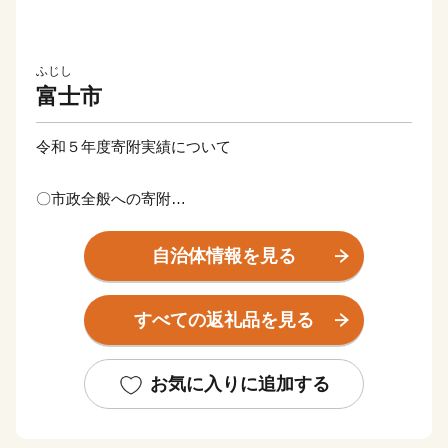
ふじし
富士市
令和５年度寄附実績について
〇市政全般への寄附
寄附件数 32万4,424件
寄附総額 43億1,399万9,000円
自治体情報を見る
いただいた寄附金は、富士市デジタル田園都市総合戦略
すべての返礼品を見る
等における重点事業などに活用させていただきます。
・災害等への対策を強化し、安全・安心なまちづくり
お気に入りに追加する
（河川維持補修・修繕にかかる経費など）
・活力ある産業が集積し、やりがいを感じるしごとづく