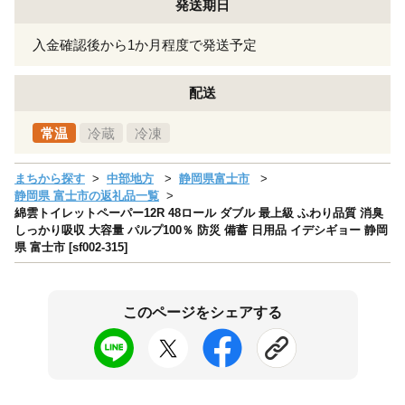
発送期日
入金確認後から1か月程度で発送予定
配送
常温
冷蔵
冷凍
まちから探す
中部地方
静岡県富士市
静岡県 富士市の返礼品一覧
綿雲トイレットペーパー12R 48ロール ダブル 最上級 ふわり品質 消臭
しっかり吸収 大容量 パルプ100％ 防災 備蓄 日用品 イデシギョー 静岡
県 富士市 [sf002-315]
このページをシェアする