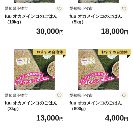
住所：〒403-0006 山梨県富士吉田市新屋2-5-7
愛知県小牧市
愛知県小牧市
TEL：050-3114-0332 (平日9:00-18:00)
fuu オカメインコのごはん
fuu オカメインコのごはん
（10kg）
（5kg）
30,000
18,000
円
円
愛知県小牧市
愛知県小牧市
fuu オカメインコのごはん
fuu オカメインコのごはん
（3kg）
（800g）
13,000
4,000
円
円