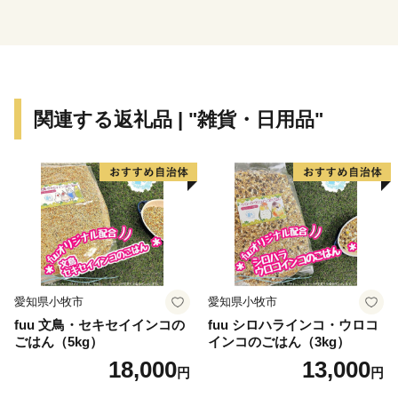
り
（企業立地促進奨励金にかかる経費など）
・結婚・出産・子育て等の希望を実現できる社会づくり
（こどもの医療費の助成にかかる経費など）
・地域と拠点がつながり、快適に暮らせる環境づくり
関連する返礼品 | "雑貨・日用品"
（生活交通地域路線の維持にかかる経費など）
・人を呼び込み、にぎわいと交流を生む魅力づくり
（観光誘客、マイクロツーリズム推進にかかる経費な
ど）
・地方創生推進（地域産業デジタル変革事業にかかる経
費など）
・地域ブランドの推進（ふるさと納税のPRにかかる経
費など）
愛知県小牧市
愛知県小牧市
fuu 文鳥・セキセイインコの
fuu シロハラインコ・ウロコ
ごはん（5kg）
インコのごはん（3kg）
〇特定事業（具体的な事業）への寄附
18,000
13,000
円
円
寄附件数 103件