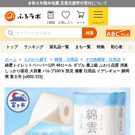
令和８年熊本地震 災害支援寄付受付について
上限額
お気に入り
カート
メニュー
検索
トップ
ランキング
返礼品一覧
まち一覧
特集
初心者ガイド
ホーム
ものから探す
雑貨・日用品
その他雑貨・日用品
綿雲トイレットペーパー12R 48ロール ダブル 最上級 ふわり品質 消臭
しっかり吸収 大容量 パルプ100％ 防災 備蓄 日用品 イデシギョー 静岡
県 富士市 [sf002-315]