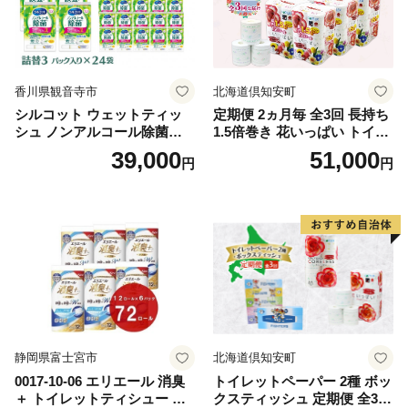
香川県観音寺市
北海道倶知安町
シルコット ウェットティッ
定期便 2ヵ月毎 全3回 長持ち
シュ ノンアルコール除菌詰
1.5倍巻き 花いっぱい トイレ
替（43枚×3P）×24袋 日用品
ットペーパー ダブル 45ｍ 計
39,000
51,000
円
円
おもちゃ 拭き取り 手拭き 外
72ロール 全18種 花柄 プリン
出時 お出かけ時 食事前 緑茶
ト ハーブ 香り付き 日本製 ま
カテキン配合
とめ買い 防災 常備品 ペーパ
ー 消耗品 備蓄 送料無料 北海
道 倶知安町 日用品
静岡県富士宮市
北海道倶知安町
0017-10-06 エリエール 消臭
トイレットペーパー 2種 ボッ
＋ トイレットティシュー し
クスティッシュ 定期便 全3