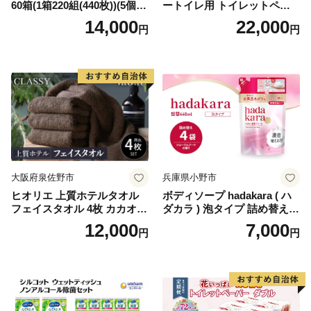
60箱(1箱220組(440枚))(5個入
ートイレ用 トイレットペー
り×12セット)【1256759】
パー（ダブル）64ロール(8ロ
14,000
22,000
円
円
ール×8パック) 開成町 トイレ
ットペーパーダブル 日用品
国産 新生活 ダブル SDGs 備
蓄 防災 エコ 消耗品 生活雑貨
生活用品 無香料 トイレット
ペーパー ダブル といれっと
ぺーぱー トイレ クレシア ト
イレットペーパー [BDBH002
-1]
大阪府泉佐野市
兵庫県小野市
ヒオリエ 上質ホテルタオル
ボディソープ hadakara ( ハ
フェイスタオル 4枚 カカオ
ダカラ ) 泡タイプ 詰め替え 4
【タオル 泉州タオル 吸水 普
40ml×4袋 ボディーソープ 泡
12,000
7,000
円
円
段使い 無地 シンプル 日用品
ボディソープ 泡 日用品 消耗
ふわふわ ふかふか 家族 たお
品 バス用品 大容量 いい 匂い
る 一人暮らし】
ボディ 保湿 LION ライオン
泡石鹸 石鹸 兵庫 兵庫県 小野
市