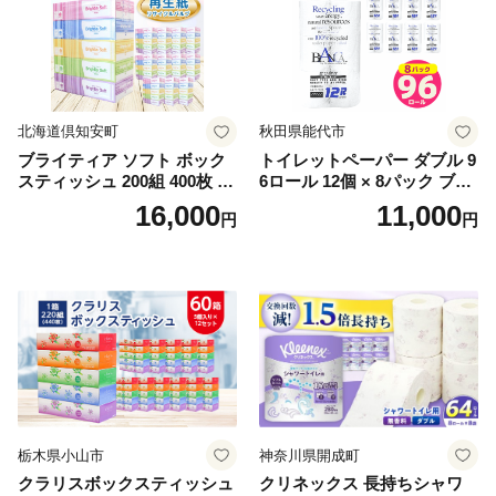
北海道倶知安町
秋田県能代市
ブライティア ソフト ボック
トイレットペーパー ダブル 9
スティッシュ 200組 400枚 60
6ロール 12個 × 8パック ブラ
箱 日本製 まとめ買い ティッ
ンカ 再生紙 100％ 芯あり 日
16,000
11,000
円
円
シュ リサイクル 長持 防災 常
用品 消耗品 無香料 生活用品
備品 日用雑貨 消耗品 生活必
備蓄 秋田県 能代市 送料無料
需品 備蓄 ペーパー 紙 北海道
《能代製紙》
倶知安町 日用品
栃木県小山市
神奈川県開成町
クラリスボックスティッシュ
クリネックス 長持ちシャワ