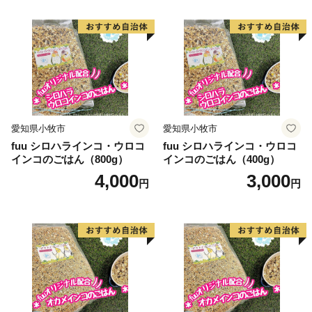
寄附総額 146万7,000円
令和5年1月1日から12月31日までに特定事業（具体的な
事業）にいただきました寄附金につきましては、一旦
「ふるさと応援基金」に積み立て、翌年度の各事業に活
用させていただきます。
令和5年は11事業のうち7事業に対し、103人の方から
愛知県小牧市
愛知県小牧市
146万7,000円の御寄附をいただきました。令和6年度
fuu シロハラインコ・ウロコ
fuu シロハラインコ・ウロコ
は、積立額から7事業に146万7,000円を活用させていた
インコのごはん（800g）
インコのごはん（400g）
だきます。
4,000
3,000
円
円
【重要】ワンストップ特例申請書受付のご連絡について
ワンストップ特例申請書の受付が完了している方につき
ましては、寄附申請の際に登録していただいたメールア
ドレス宛に受付完了メールを送信しています。紙での受
付書を希望される方は下記までご連絡ください。
※ワンストップ特例申請に関する問合せはこちら※
富士市ふるさと納税サポート室