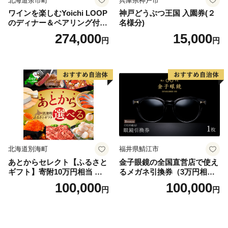
北海道余市町
兵庫県神戸市
ワインを楽しむYoichi LOOP
神戸どうぶつ王国 入園券(２
のディナー＆ペアリング付宿
名様分)
泊プラン＜デラックスツイン
274,000
15,000
円
円
＞
北海道別海町
福井県鯖江市
あとからセレクト【ふるさと
金子眼鏡の全国直営店で使え
ギフト】寄附10万円相当 あ
るメガネ引換券（3万円相
とから選べる！ ギフト いく
当） Bronze
100,000
100,000
円
円
ら ほたて 海鮮 牛肉 別海町
ケーキ アイス （ 後から 選べ
る カタログ カタログポイン
ト カタログギフト あとから