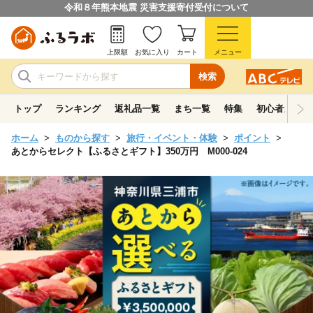
令和８年熊本地震 災害支援寄付受付について
上限額
お気に入り
カート
メニュー
検索
トップ
ランキング
返礼品一覧
まち一覧
特集
初心者ガイド
ホーム
ものから探す
旅行・イベント・体験
ポイント
あとからセレクト【ふるさとギフト】350万円 M000-024