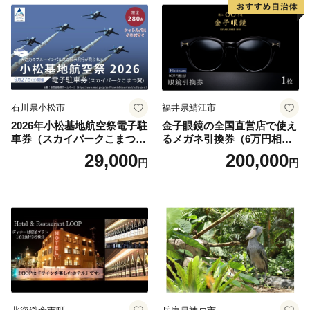
石川県小松市
福井県鯖江市
2026年小松基地航空祭電子駐
金子眼鏡の全国直営店で使え
車券（スカイパークこまつ
るメガネ引換券（6万円相
翼） 駐車場 シャトルバスの
当） Platinum
29,000
200,000
円
円
りばすぐ 石川県 小松市