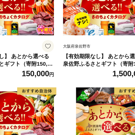
大阪府泉佐野市
し】 あとから選べる
【有効期限なし】 あとから
ギフト（寄附150,00
泉佐野ふるさとギフト（寄附1,
4000品以上掲載 高評
000円コース）【4000品以上
150,000
1,500,
円
かに
評価 カタログ 肉 牛たん ビール か
 定期便 おせち タオル
に サーモン 野菜 定期便 おせ
あとからセレクト カタ
オル ティッシュ あとからセ
カタログギフト】