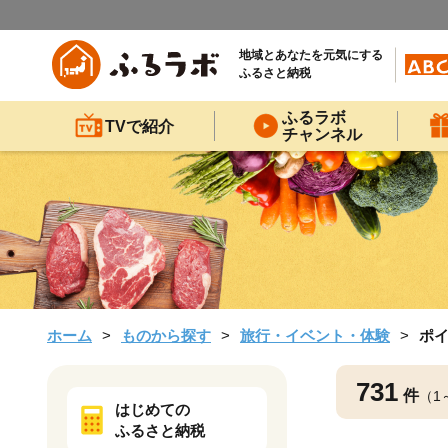
地域とあなたを元気にする
ふるさと納税
ふるラボ
TVで紹介
チャンネル
ホーム
ものから探す
旅行・イベント・体験
ポ
731
件
（1
はじめての
ふるさと納税