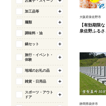
お菓子・スイーツ
加工品等
大阪府泉佐野市
麺類
【有効期限な
泉佐野ふるさと
調味料・油
円コース）【4
価 カタログ 肉 牛たん ビール 
鍋セット
サーモン 野菜
ティッシュ 
旅行・イベント・
体験
ログギフト】
地域のお礼の品
雑貨・日用品
スポーツ・アウト
ドア
静岡県袋井市