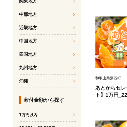
関東地方
中部地方
近畿地方
中国地方
四国地方
九州地方
和歌山県湯浅町
沖縄
あとからセレ
ト】1万円_ZZ
寄付金額から探す
1
万円以内