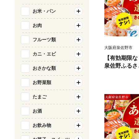
お米・パン
お肉
フルーツ類
大阪府泉佐野市
カニ・エビ
【有効期限な
泉佐野ふるさと
おさかな類
0円コース）【
価 カタログ 肉 牛たん ビール 
お野菜類
サーモン 野菜
ティッシュ 
たまご
ログギフト】
お酒
お飲み物