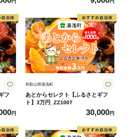
000
9,000
円
円
和歌山県湯浅町
ギフ
あとからセレクト【ふるさとギフ
ト】3万円_ZZ1007
000
30,000
円
円