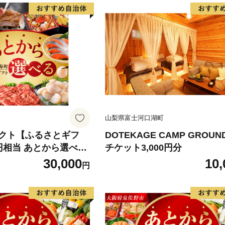
山梨県富士河口湖町
クト【ふるさとギフ
DOTEKAGE CAMP GROUN
円相当 あとから選べ
チケット3,000円分
いくら ほたて 海鮮 牛
30,000
10,
円
ーキ アイス（ 後から
ログ カタログポイント
ト あとからカタログ
ログポイント あとか
フト ふるさと納税 ）