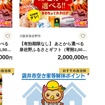
大阪府泉佐野市
選べる
【有効期限なし】 あとから選べる
500,
泉佐野ふるさとギフト（寄附2,000,
掲載 高
000円コース）【4000品以上掲載 高
000
2,000,000
円
円
評価 カタログ 肉 牛たん ビール か
ち タ
に サーモン 野菜 定期便 おせち タ
レクト
オル ティッシュ あとからセレクト
カタログギフト】