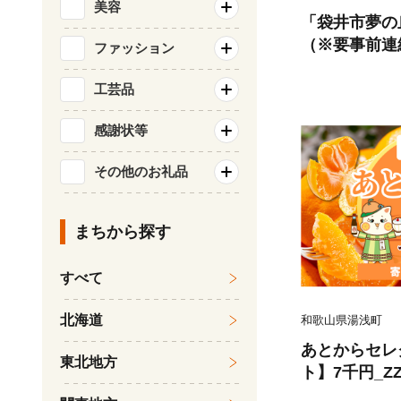
美容
「袋井市夢の
（※要事前連
ファッション
工芸品
感謝状等
その他のお礼品
まちから探す
すべて
北海道
和歌山県湯浅町
あとからセレ
東北地方
ト】7千円_ZZ