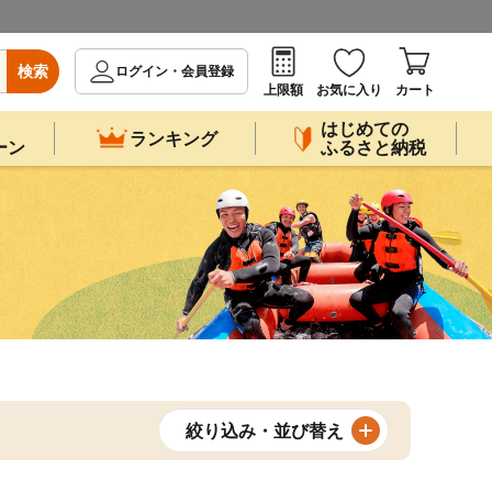
検索
ログイン・会員登録
上限額
お気に入り
カート
はじめての
ランキング
ーン
ふるさと納税
絞り込み・並び替え