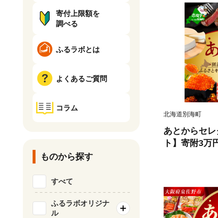
寄付上限額を
調べる
ふるラボとは
よくあるご質問
コラム
北海道別海町
あとからセレ
ト】寄附3万
る！ ギフト 
ものから探す
肉 別海町 ケ
選べる カタ
すべて
カタログギフ
あとからカタ
ふるラボオリジナ
ル
らカタログギ