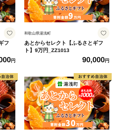
和歌山県湯浅町
ギフ
あとからセレクト【ふるさとギフ
ト】9万円_ZZ1013
000
90,000
円
円