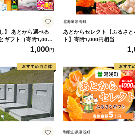
北海道別海町
し】 あとから選べる
あとからセレクト【ふるさと
ギフト（寄附1,000
ト】寄附1,000円相当
000品以上掲載 高評
1,000
1,
円
かに
 定期便 おせち タオル
あとからセレクト カタ
和歌山県湯浅町