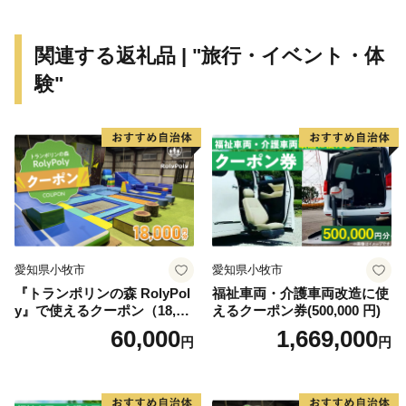
また、自然風景だけでなく、離島ならではの
のんびりとした雰囲気や豊富な海の幸の島グルメなど、
関連する返礼品 | "旅行・イベント・体
気分をリフレッシュできる魅力がたっぷりです。
験"
日常から解き放たれるひととき・・・ゆったりとした島
時間の心地よさを感じられます。
愛知県小牧市
愛知県小牧市
『トランポリンの森 RolyPol
福祉車両・介護車両改造に使
y』で使えるクーポン（18,00
えるクーポン券(500,000 円)
0円）
60,000
1,669,000
円
円