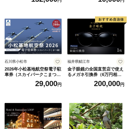
円
円
円分）【トラベル 観光 旅行
お土産 群馬県 長野原町 北軽
井沢】
石川県小松市
福井県鯖江市
2026年小松基地航空祭電子駐
金子眼鏡の全国直営店で使え
車券（スカイパークこまつ
るメガネ引換券（6万円相
翼） 駐車場 シャトルバスの
当） Platinum
29,000
200,000
円
円
りばすぐ 石川県 小松市