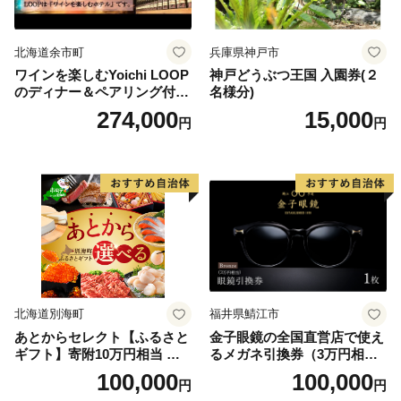
北海道余市町
兵庫県神戸市
ワインを楽しむYoichi LOOP
神戸どうぶつ王国 入園券(２
のディナー＆ペアリング付宿
名様分)
泊プラン＜デラックスツイン
274,000
15,000
円
円
＞
北海道別海町
福井県鯖江市
あとからセレクト【ふるさと
金子眼鏡の全国直営店で使え
ギフト】寄附10万円相当 あ
るメガネ引換券（3万円相
とから選べる！ ギフト いく
当） Bronze
100,000
100,000
円
円
ら ほたて 海鮮 牛肉 別海町