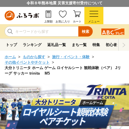
令和８年熊本地震 災害支援寄付受付について
上限額
お気に入り
カート
メニュー
検索
トップ
ランキング
返礼品一覧
まち一覧
特集
初心者ガイド
ホーム
ものから探す
旅行・イベント・体験
その他イベントやチケット
大分トリニータ ホーム ゲーム ロイヤルシート 観戦体験（ペア） Jリ
ーグ サッカー trinita M5