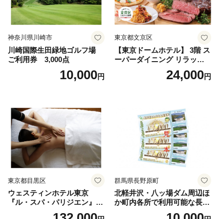
神奈川県川崎市
東京都文京区
川崎国際生田緑地ゴルフ場
【東京ドームホテル】 3階 ス
ご利用券 3,000点
ーパーダイニング リラッサ
ランチブッフェ お食事券 大
10,000
24,000
円
円
人1名様分 関東 東京 ご利用
券 ランチ 昼食 食事券 レスト
ラン ブッフェ 東京都 お食事
券
東京都目黒区
群馬県長野原町
ウェスティンホテル東京
北軽井沢・八ッ場ダム周辺ほ
『ル・スパ・パリジエン』選
か町内各所で利用可能な長野
べるボディセラピー90分/1名
原町ふるさと感謝券（3,000
132,000
10,000