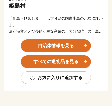
姫島村
「姫島（ひめしま）」は大分県の国東半島の北端に浮か
ぶ、
沿岸漁業とえび養殖が主な産業の、大分県唯一の一島一
村の離島です。
全域が瀬戸内海国立公園に指定されている豊かな自然が
自治体情報を見る
魅力で、
古事記や日本書紀にも登場する神話の島でもあります。
すべての返礼品を見る
30万年前以降の火山活動が生み出した地質学的魅力を残
す地域として、
日本ジオパークに認定されています。
お気に入りに追加する
伝説の島といわれる姫島には、お姫様にまつわるものな
ど数多くの言い伝えがあり、
阿弥陀牡蠣、浮田、拍子水、逆柳、かねつけ石、浮洲及
び千人堂は
姫島七不思議として語り継がれています。