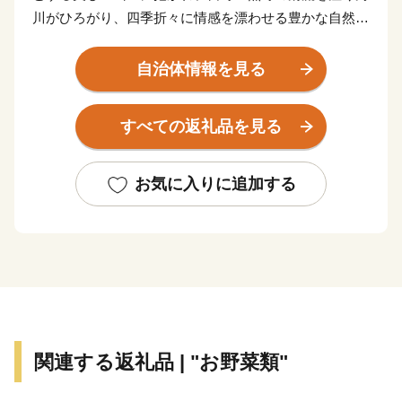
川がひろがり、四季折々に情感を漂わせる豊かな自然に
満ち溢れています。
清らかな大地と水に育まれた日本一の柿や梅などの果
自治体情報を見る
樹、鮎やあまごなどの川魚をはじめ、大自然の恩みを受
けた当地ならではのおいしいものも満載。
すべての返礼品を見る
明治維新発祥の地である五條市は、ロマンあふれる歴史
の宝庫。江戸時代から400年のときを経て美しい姿を残
す重要伝統的建造物群保存地区『新町通り』、ユネスコ
お気に入りに追加する
の世界遺産に登録された「大峯奥駈道」も自慢です。
温泉やBBQなど、家族連れで楽しんだり、田舎暮らし
を体験したりできる施設も充実。当地の誇る自然・歴
史・味覚とともに、心地よい『五條時間』を満喫できま
す。
今後、京都・奈良・和歌山を結ぶ京奈和自動車道、紀伊
半島を縦断する五條新宮道路などの主要幹線が結集し、
関連する返礼品 | "お野菜類"
『つながる五條、あつまる五條』としての発展が期待さ
れています。