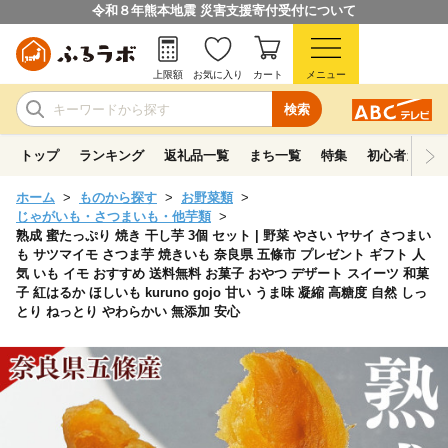
令和８年熊本地震 災害支援寄付受付について
上限額
お気に入り
カート
メニュー
検索
トップ
ランキング
返礼品一覧
まち一覧
特集
初心者ガイド
ホーム
ものから探す
お野菜類
じゃがいも・さつまいも・他芋類
熟成 蜜たっぷり 焼き 干し芋 3個 セット | 野菜 やさい ヤサイ さつまい
も サツマイモ さつま芋 焼きいも 奈良県 五條市 プレゼント ギフト 人
気 いも イモ おすすめ 送料無料 お菓子 おやつ デザート スイーツ 和菓
子 紅はるか ほしいも kuruno gojo 甘い うま味 凝縮 高糖度 自然 しっ
とり ねっとり やわらかい 無添加 安心