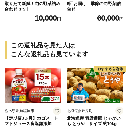
取りたて新鮮！旬の野菜詰め
6回お届け 季節の旬野菜詰
合わせセット
合せ
10,000
60,000
円
円
この返礼品を見た人は
こんな返礼品も見ています
栃木県那須塩原市
北海道洞爺湖町
【定期便3ヵ月】カゴメ ト
北海道産 青野農園 じゃがい
マトジュース食塩無添加 72
も とうや Lサイズ 約10kg 20