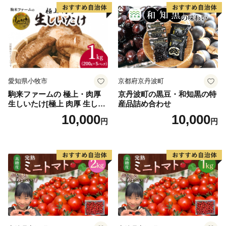
【お問合せ先】
五條市ふるさと納税事務局
TEL：050-3090-1717
FAX：050-3317-9314
愛知県小牧市
京都府京丹波町
メール：gojo29@support-bpo.com
駒来ファームの 極上・肉厚
京丹波町の黒豆・和知黒の特
生しいたけ[極上 肉厚 生しい
産品詰め合わせ
たけ 生シイタケ 生椎茸 安心
10,000
10,000
円
円
安全 国産 採れたて 新鮮 きの
こ 野菜]