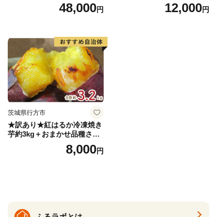
0ml PET×15本 1ケース 毎月
26年10月初旬～12月下旬頃お
48,000
12,000
円
円
届く 3ヵ月 3回コース ns001-
届け 先行予約 北海道 ジャガ
005 【 KAGOME 野菜ジュー
イモ トウヤ 馬鈴薯 ポテト 芋
ス 】
いも イモ 黄色 旬 野菜 農作
物 産地直送 お取り寄せ 国産
茨城県行方市
★訳あり★紅はるか冷凍焼き
芋約3kg＋おまかせ品種さつ
まいも 合計約3.2kg｜さつ
8,000
円
まいも サツマイモ さつま芋
焼き芋 やきいも 冷凍 冷凍焼
き芋 訳あり 訳アリ 紅はるか
茨城県 行方市(EY-25)
ふるラボとは