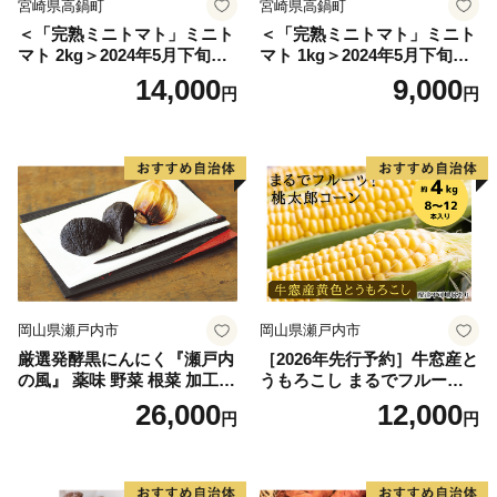
宮崎県高鍋町
宮崎県高鍋町
＜「完熟ミニトマト」ミニト
＜「完熟ミニトマト」ミニト
マト 2kg＞2024年5月下旬迄
マト 1kg＞2024年5月下旬迄
に順次出荷 野菜ソムリエサ
に順次出荷 野菜ソムリエサ
14,000
9,000
円
円
ミット アルル・リリカ共に
ミット アルル・リリカ共に
銀賞受賞！！(2023年11月開
銀賞受賞！！(2023年11月開
催)1回食べてみらんね？宮崎
催)1回食べてみらんね？宮崎
県 高鍋町産 産地直送 有機肥
県 高鍋町産 産地直送 有機肥
料使用 高糖度 西森農園
料使用 高糖度 西森農園
岡山県瀬戸内市
岡山県瀬戸内市
厳選発酵黒にんにく『瀬戸内
［2026年先行予約］牛窓産と
の風』 薬味 野菜 根菜 加工食
うもろこし まるでフルー
品
ツ！最高糖度25度超え 生で
26,000
12,000
円
円
甘い、茹でて美味い！ 黄色
とうもろこし 「桃太郎コー
ン」約4kg（8〜12本入り）
野菜