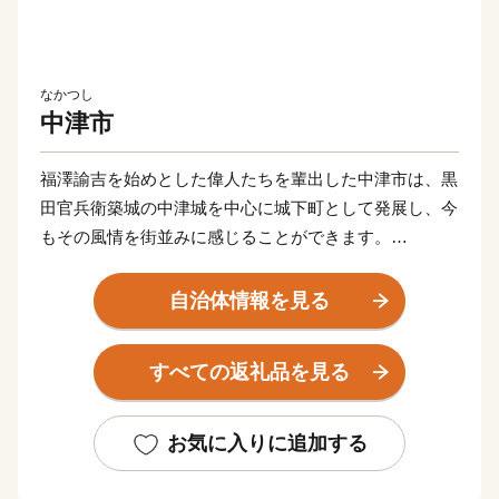
なかつし
中津市
福澤諭吉を始めとした偉人たちを輩出した中津市は、黒
田官兵衛築城の中津城を中心に城下町として発展し、今
もその風情を街並みに感じることができます。
また、「八面山」や「山国川」、「耶馬溪」など豊かな
自然が織り成す絶景は、圧巻です。
自治体情報を見る
サイクリングロードなど、大自然を利用したアクティビ
ティも楽しめます。
すべての返礼品を見る
もちろん、市内には温泉スポットも点在しており、‘お
んせん県おおいた’を楽しむことができます。
グルメは、からあげの聖地「中津からあげ」、数々の海
お気に入りに追加する
の幸や山の幸などが自慢です。
ふるさと納税を通して魅力を発信していきたいと思いま