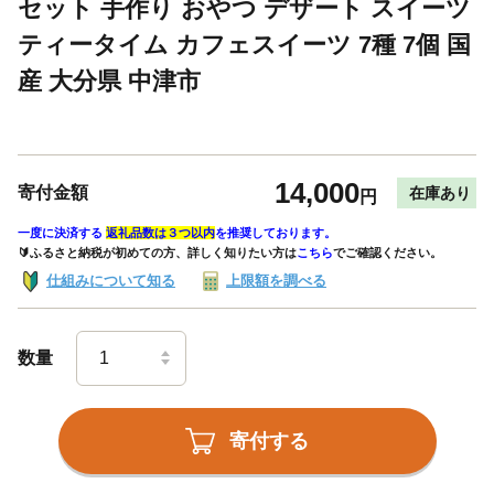
セット 手作り おやつ デザート スイーツ
ティータイム カフェスイーツ 7種 7個 国
産 大分県 中津市
14,000
寄付金額
在庫あり
円
一度に決済する
返礼品数は３つ以内
を推奨しております。
🔰ふるさと納税が初めての方、詳しく知りたい方は
こちら
でご確認ください。
仕組みについて知る
上限額を調べる
数量
寄付する