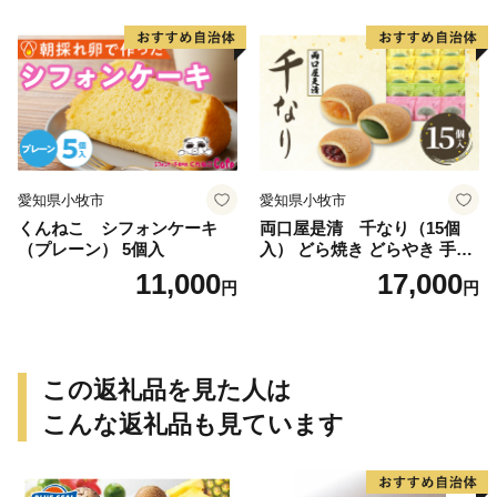
愛知県小牧市
愛知県小牧市
くんねこ シフォンケーキ
両口屋是清 千なり（15個
（プレーン） 5個入
入） どら焼き どらやき 手土
産 お土産 土産 丹波大納言小
11,000
17,000
円
円
豆 抹茶 林檎 りんご 慶事 お
祝い 法事 法要 詰め合わせ お
取り寄せ 瓢箪 豊臣秀吉 焼印
個包装 贈り物 老舗 お茶菓子
この返礼品を見た人は
こんな返礼品も見ています