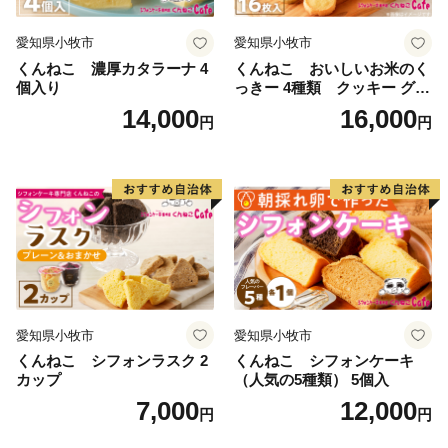
愛知県小牧市
愛知県小牧市
くんねこ 濃厚カタラーナ 4
くんねこ おいしいお米のく
個入り
っきー 4種類 クッキー グル
テンフリー
14,000
16,000
円
円
愛知県小牧市
愛知県小牧市
くんねこ シフォンラスク 2
くんねこ シフォンケーキ
カップ
（人気の5種類） 5個入
7,000
12,000
円
円