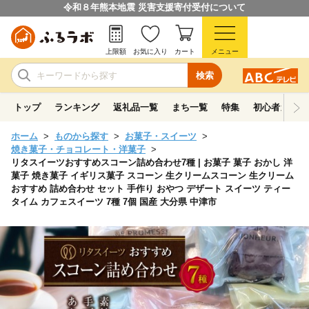
令和８年熊本地震 災害支援寄付受付について
上限額
お気に入り
カート
メニュー
検索
トップ
ランキング
返礼品一覧
まち一覧
特集
初心者ガイド
ホーム
ものから探す
お菓子・スイーツ
焼き菓子・チョコレート・洋菓子
リタスイーツおすすめスコーン詰め合わせ7種 | お菓子 菓子 おかし 洋
菓子 焼き菓子 イギリス菓子 スコーン 生クリームスコーン 生クリーム
おすすめ 詰め合わせ セット 手作り おやつ デザート スイーツ ティー
タイム カフェスイーツ 7種 7個 国産 大分県 中津市