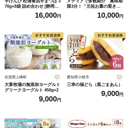
芋けんぴ 松浦食品芋まつば 3
メディアで多数紹介 賞味期
70g×8袋 詰め合わせ [静岡伊
限3分！「元祖お重の栗きん
勢丹(松浦食品) 静岡県 吉田町
とんモンブラン」 【未来の
16,000
10,000
円
円
22424274] 芋ケンピ セット
ご褒美】スイーツ 栗 モンブ
小袋 個包装 小分け
ラン くりきんとん デザート
ご褒美 お取り寄せ くり お菓
子 菓子 F4N-2298
佐賀県上峰町
愛知県小牧市
大富牧場の無添加ヨーグルト
三幸の福どら（黒ごまあん）
グリークヨーグルト 450g×2
9,000
円
9,000
円