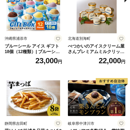
沖縄県浦添市
北海道別海町
ブルーシール アイス ギフト
べつかいのアイスクリーム屋
18個（12種類）| ブルーシー
さんプレミアムミルクリッチ
ルアイス ブルーシールアイ
12個（AP-01）（ 北海道アイ
23,000
22,000
円
円
スクリーム 着日指定可能 送
ス 北海道産アイス アイス ア
料無料 ジェラート 沖縄県 バ
イススイーツ アイスクリー
ースデー 贈り物 プレゼント
ム 北海道産アイスクリーム
誕生日 カップ 詰め合わせ バ
道産アイス 道産アイスクリ
ラエティ | バニラ チョコレー
ーム ギフト 詰合せ 詰め合わ
ト ストロベリー ピスタチオ
せ ふるさと納税 ）
バニラ＆クッキー ウベ 沖縄
紅イモ 塩ちんすこう 沖縄シ
ークヮーサー 沖縄黒糖 琉球
ロイヤルミルクティ 沖縄パ
イン
静岡県吉田町
岐阜県中津川市