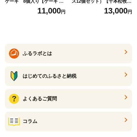
ケーキ 8個入り【ケーキ チ
ス12個セット）【千本松牧
ーズケーキ 人気スイーツ お
場】 ns025-014-12 【デザー
11,000
13,000
円
円
すすめスイーツ 神戸スイー
ト 詰め合わせ ギフト】
ツ 新感覚チーズケーキ おす
すめケーキ 兵庫県 神戸市 D0
910-17】
ふるラボとは
はじめてのふるさと納税
よくあるご質問
コラム