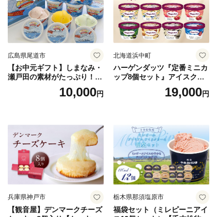
広島県尾道市
北海道浜中町
【お中元ギフト】しまなみ・
ハーゲンダッツ『定番ミニカ
瀬戸田の素材がたっぷり！ジ
ップ8個セット』アイスクリ
ェラート8個
ーム アイス スイーツ デザー
10,000
19,000
円
円
ト_H0016-104
兵庫県神戸市
栃木県那須塩原市
【観音屋】デンマークチーズ
福袋セット（ミレピーニアイ