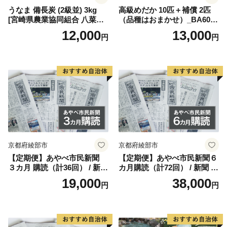
うなま 備長炭 (2級並) 3kg
高級めだか 10匹＋補償 2匹
[宮崎県農業協同組合 八菜館
（品種はおまかせ）_BA6001
ひゅうが店 宮崎県 美郷町 31
n
12,000
13,000
円
円
ap0012] BBQ 七輪 焼肉 高火
力 遠赤外線 長時間 燃焼 煙少
消臭 白炭 キャンプ バーベキ
ュー 宮崎県 産 送料無料
京都府綾部市
京都府綾部市
【定期便】あやべ市民新聞
【定期便】あやべ市民新聞６
３カ月 購読（計36回） / 新聞
カ月購読（計72回） / 新聞 情
情報誌 定期購読 綾部市 / 株
報誌 定期購読 綾部市 / 株式
19,000
38,000
円
円
式会社あやべ市民新聞社［B
会社あやべ市民新聞社［BSC
SCB001］
B002］