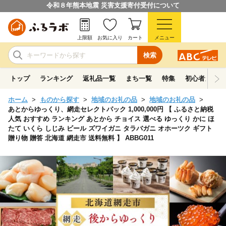
令和８年熊本地震 災害支援寄付受付について
上限額
お気に入り
カート
メニュー
検索
トップ
ランキング
返礼品一覧
まち一覧
特集
初心者ガイド
ホーム
ものから探す
地域のお礼の品
地域のお礼の品
あとからゆっくり、網走セレクトパック 1,000,000円 【 ふるさと納税
人気 おすすめ ランキング あとから チョイス 選べる ゆっくり かに ほ
たて いくら しじみ ビール ズワイガニ タラバガニ オホーツク ギフト
贈り物 贈答 北海道 網走市 送料無料 】 ABBG011