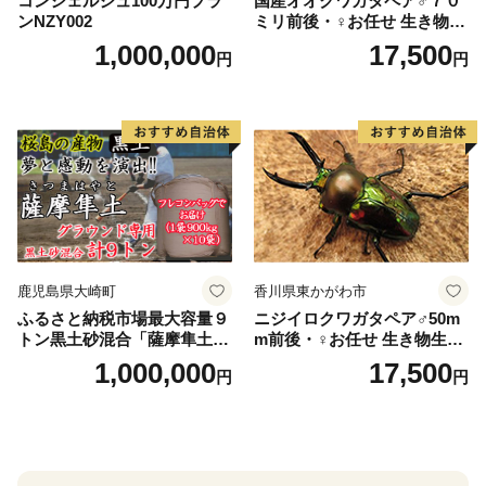
コンシェルジュ100万円プラ
国産オオクワガタペア♂７０
ンNZY002
ミリ前後・♀お任せ 生き物生
き物
1,000,000
17,500
円
円
鹿児島県大崎町
香川県東かがわ市
ふるさと納税市場最大容量９
ニジイロクワガタペア♂50m
トン黒土砂混合「薩摩隼土」
m前後・♀お任せ 生き物生き
（夢と感動の演出のグラウン
物
1,000,000
17,500
円
円
ド用！）