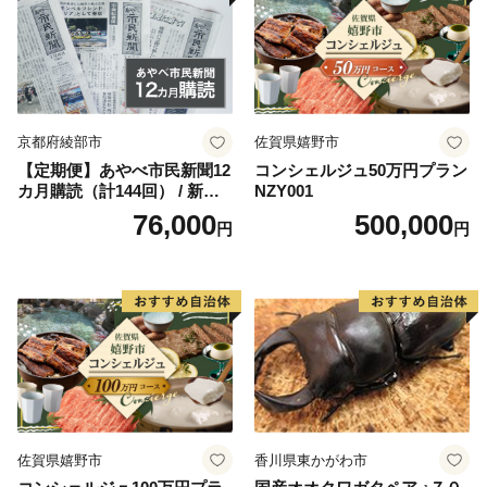
京都府綾部市
佐賀県嬉野市
【定期便】あやべ市民新聞12
コンシェルジュ50万円プラン
カ月購読（計144回） / 新聞
NZY001
情報誌 定期購読 綾部市 / 株
76,000
500,000
円
円
式会社あやべ市民新聞社［B
SCB003］
佐賀県嬉野市
香川県東かがわ市