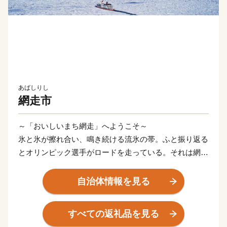
あばしりし
網走市
～「おいしいまち網走」へようこそ～
氷と氷が擦れ合い、鳴き続ける流氷の帯。ふと振り返る
とオリンピック選手がロードを走っている。それは網走
の日常の風景。
太陽が四角く沈むところが見える能取岬。世界三大漁場
自治体情報を見る
を抱えるオホーツク海は、豊かな海の恵みをもたらして
くれる。何でも「おいしい」。大地の恵みも負けていな
すべての返礼品を見る
い。網走の秋の風景は、大麦の毛が風になびき、豊穣の