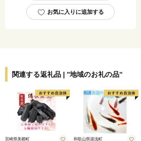
大地を約束してくれる。北海道の原風景がそこにある。
「おいしいまち網走」をよろしくお願いします。
お気に入りに追加する
【連絡先】
〈お礼の品・寄附金受領証明書・ワンストップ特例申請
書に関して〉
ふるさと納税お問い合わせ事務局
Scale-UP株式会社
TEL：03-6206-1160
関連する返礼品 | "地域のお礼の品"
Mail：support-city.abashiri@scale-up.co.jp
営業時間：9:00-18:00（土日祝・年末年始を除く）
〈その他に関して〉
網走市役所 商工労働課 TEL：0152-61-6000
宮崎県美郷町
和歌山県湯浅町