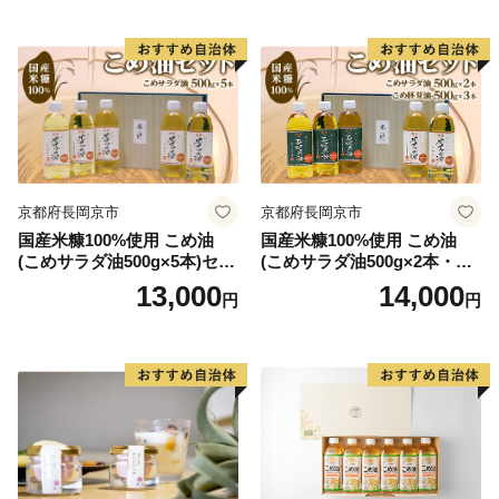
横断する形で国道256号、257号が通じています。
総面積851.21平方キロメートル
山林が全体の約9割を占め、河川に沿った平坦地とゆる
やかな斜面を利用して、農業地、商業地、住宅地などが
混在しています。
地目別では森林（91.05%）、農用地（1..50%）、宅地
（0.90%）、道路他（6.55%）となっています。
京都府長岡京市
京都府長岡京市
標高 最高 3,052.6メートル 最低 220メートル
国産米糠100%使用 こめ油
国産米糠100%使用 こめ油
(こめサラダ油500g×5本)セッ
(こめサラダ油500g×2本・こ
ト [1574]
め胚芽油500g×3本)セット [1
13,000
14,000
円
円
573]