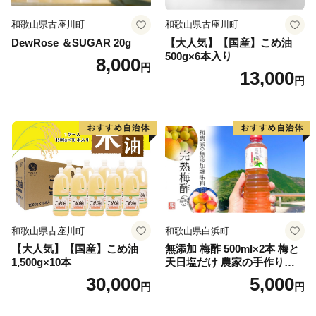
和歌山県古座川町
和歌山県古座川町
DewRose ＆SUGAR 20g
【大人気】【国産】こめ油
500g×6本入り
8,000
円
13,000
円
和歌山県古座川町
和歌山県白浜町
【大人気】【国産】こめ油
無添加 梅酢 500ml×2本 梅と
1,500g×10本
天日塩だけ 農家の手作り完
熟梅酢 調味料
30,000
5,000
円
円