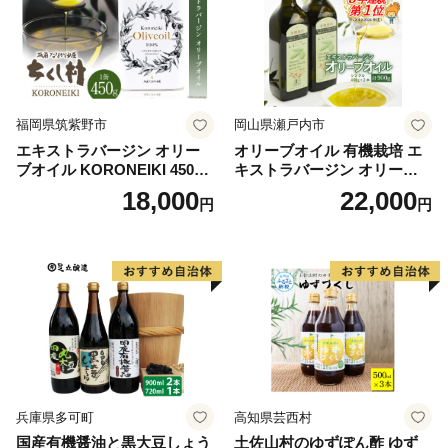
福岡県筑紫野市
岡山県瀬戸内市
エキストラバージン オリー
オリーブオイル 有機栽培 エ
ブオイル KORONEIKI 450g
キストラバージン オリーブ
[筑前たなか油屋 福岡県 筑紫
オイル シングル 2本 セット
18,000
22,000
円
円
野市 21760403] 油 食用油 オ
オーガニック 調味料 油 オリ
リーブ油
ーブ油 食用油 ギフト
兵庫県多可町
高知県芸西村
国産有機醤油と黒大豆しょう
土佐山村のゆずぽん酢 ゆず