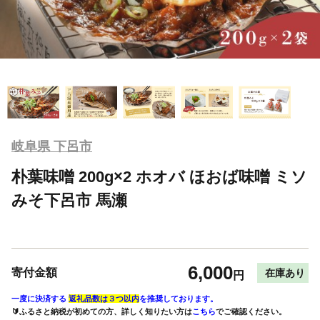
岐阜県 下呂市
朴葉味噌 200g×2 ホオバ ほおば味噌 ミソ
みそ下呂市 馬瀬
6,000
寄付金額
在庫あり
円
一度に決済する
返礼品数は３つ以内
を推奨しております。
🔰ふるさと納税が初めての方、詳しく知りたい方は
こちら
でご確認ください。