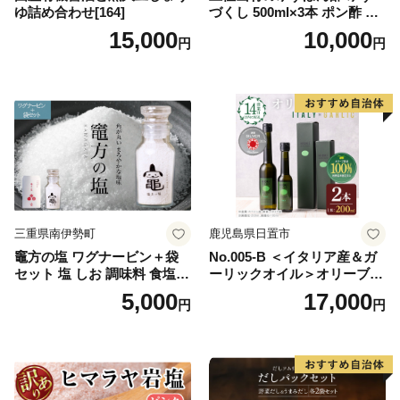
ゆ詰め合わせ[164]
づくし 500ml×3本 ポン酢 ポ
ンズ ゆず 柚子 調味料 さっぱ
15,000
10,000
円
円
り 美味しい おいしい 鍋 しゃ
ぶしゃぶ 冷奴 魚料理 蒸し料
理 ドレッシング セット
三重県南伊勢町
鹿児島県日置市
竈方の塩 ワグナービン＋袋
No.005-B ＜イタリア産＆ガ
セット 塩 しお 調味料 食塩
ーリックオイル＞オリーブオ
天然 ミネラル 調味料 ソルト
イルセット(200ml×2本) 日置
5,000
17,000
円
円
salt 料理 味付 おにぎり 三重
市 特産品 調味料 油 エキスト
県 南伊勢 伊勢 志摩 5000円 5
ラバージン オリーブ セット
000円以下 五千円
ガーリック【鹿児島オリー
ブ】