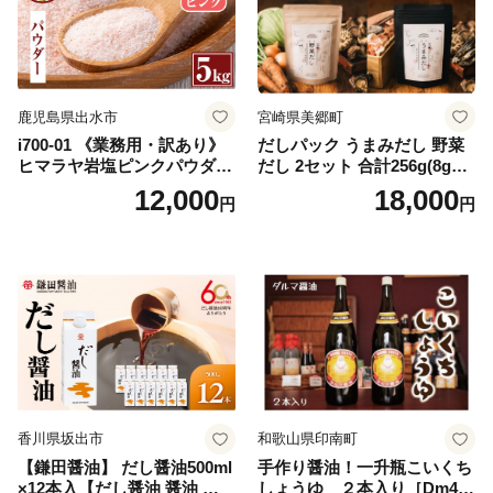
鹿児島県出水市
宮崎県美郷町
i700-01 《業務用・訳あり》
だしパック うまみだし 野菜
ヒマラヤ岩塩ピンクパウダー
だし 2セット 合計256g(8g×8
タイプ(5kg) 岩塩 塩 調味料
パック×2種×2セット) [岡田商
12,000
18,000
円
円
しお 保存料不使用 天然 パウ
店 宮崎県 美郷町 31ac0069]
ダータイプ グレインミルタ
国産 粉末 ダシ 出汁パック し
イプ 料理 バスソルト 入浴 普
いたけ 無塩
段使い ギフト 贈り物【ソル
ティースマイル】
香川県坂出市
和歌山県印南町
【鎌田醤油】 だし醤油500ml
手作り醤油！一升瓶こいくち
×12本入【だし醤油 醤油 人気
しょうゆ ２本入り［Dm4］