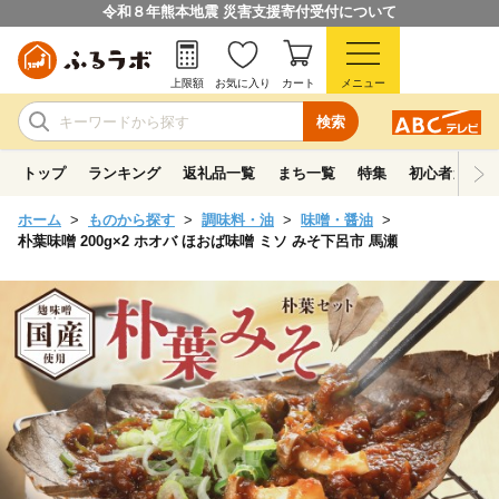
令和８年熊本地震 災害支援寄付受付について
上限額
お気に入り
カート
メニュー
検索
トップ
ランキング
返礼品一覧
まち一覧
特集
初心者ガイド
ホーム
ものから探す
調味料・油
味噌・醤油
朴葉味噌 200g×2 ホオバ ほおば味噌 ミソ みそ下呂市 馬瀬