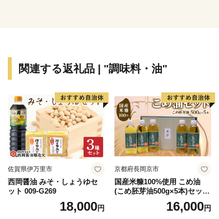
ございます。
最新の配送状況につきましては、各配送会社の公式サイ
トをご確認ください。
返礼品のお届けをお待ちいただいている皆様には、多大
関連する返礼品 | "調味料・油"
なるご迷惑とご心配をおかけいたしますが、何卒ご理解
とご了承を賜りますようお願い申し上げます。
----------------------------------------------------------
下呂市は、岐阜県の中東部に位置し、北は高山市、南は
加茂郡、西は郡上市、関市、東は中津川市と長野県に接
しています。
ほぼ中央を飛騨川が南へ流れ、西には馬瀬川があり、周
佐賀県伊万里市
京都府長岡京市
囲には霊峰御嶽山をはじめ一千メートルを越える急峻な
西岡醤油 みそ・しょうゆセ
国産米糠100%使用 こめ油
山々がそびえ、飛騨木曽川国定公園や県立自然公園など
ット 009-G269
(こめ胚芽油500g×5本)セット
も位置する自然豊かな地域です。
[1575]
18,000
16,000
円
円
また、飛騨川に沿って国道41号やJR高山本線が通り、