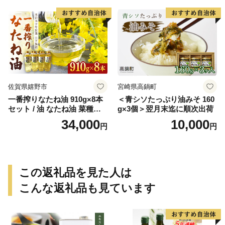
佐賀県嬉野市
宮崎県高鍋町
一番搾りなたね油 910g×8本
＜青シソたっぷり油みそ 160
セット / 油 なたね油 菜種油
g×3個＞翌月末迄に順次出荷
ナタネ【山下製油】 [NBE00
34,000
10,000
円
円
7]
この返礼品を見た人は
こんな返礼品も見ています