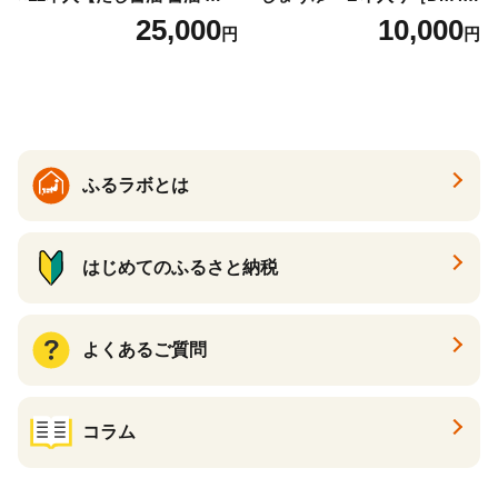
おすすめ 人気だし醤油 出汁
｜手作り 醤油 和歌山県 印南
25,000
10,000
円
円
醤油 AE1021】
町 一升瓶 こいくちしょうゆ
伝統製法 醤油 日本食 調味料
地元産 大豆 小麦 塩 だし 煮
物 和食 醤油 肉料理 魚料理
野菜料理 醤油 郷土料理 家庭
料理 醤油
ふるラボとは
はじめてのふるさと納税
よくあるご質問
コラム