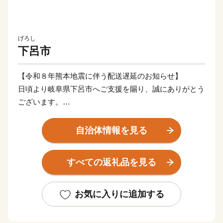
げろし
下呂市
【令和８年熊本地震に伴う配送遅延のお知らせ】
日頃より岐阜県下呂市へご支援を賜り、誠にありがとう
ございます。
このたびの令和8年熊本地震により被災された皆様に、
自治体情報を見る
心よりお見舞い申し上げます。被災地の一日も早い復旧
と、皆様の安全・安心な生活が戻りますことを心よりお
すべての返礼品を見る
祈り申し上げます。
現在、地震の影響により、一部地域において配送会社の
お気に入りに追加する
営業停止や配送業務の遅延が発生しております。地域に
よってはご指定のお届け日に返礼品が到着しない場合が