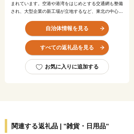
まれています。空港や港湾をはじめとする交通網も整備
され、大型企業の新工場が立地するなど、東北の中心と
してますます重要な役割が期待されています。
東日本大震災により甚大な被害を受けましたが、再生と
自治体情報を見る
さらなる発展につながる「創造的な復興」に向けた取り
組みを推進し、県民の皆さんと力を合わせ、魅力ある宮
すべての返礼品を見る
城を築いてまいります。
お気に入りに追加する
関連する返礼品 | "雑貨・日用品"