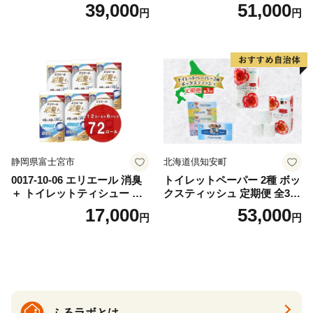
替（43枚×3P）×24袋 日用品
ットペーパー ダブル 45ｍ 計
39,000
51,000
円
円
おもちゃ 拭き取り 手拭き 外
72ロール 全18種 花柄 プリン
出時 お出かけ時 食事前 緑茶
ト ハーブ 香り付き 日本製 ま
カテキン配合
とめ買い 防災 常備品 ペーパ
ー 消耗品 備蓄 送料無料 北海
道 倶知安町 日用品
静岡県富士宮市
北海道倶知安町
0017-10-06 エリエール 消臭
トイレットペーパー 2種 ボッ
＋ トイレットティシュー し
クスティッシュ 定期便 全3
っかり香るフレッシュクリア
回 日本製 まとめ買い 防災
17,000
53,000
円
円
の香り ダブル 12ロール×6パ
常備品 日用雑貨 消耗品 生活
ック 72ロール 25m トイレ
必需品 大容量 備蓄 リサイク
ットペーパー パルプ100％ 消
ル ティッシュ ペーパー まと
臭 防臭 日用品 消耗品 備蓄
め買い 雑貨 倶知安町
ふるラボとは