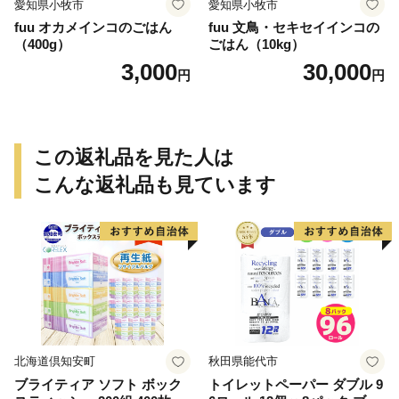
愛知県小牧市
愛知県小牧市
fuu オカメインコのごはん
fuu 文鳥・セキセイインコの
（400g）
ごはん（10kg）
3,000
30,000
円
円
この返礼品を見た人は
こんな返礼品も見ています
北海道倶知安町
秋田県能代市
ブライティア ソフト ボック
トイレットペーパー ダブル 9