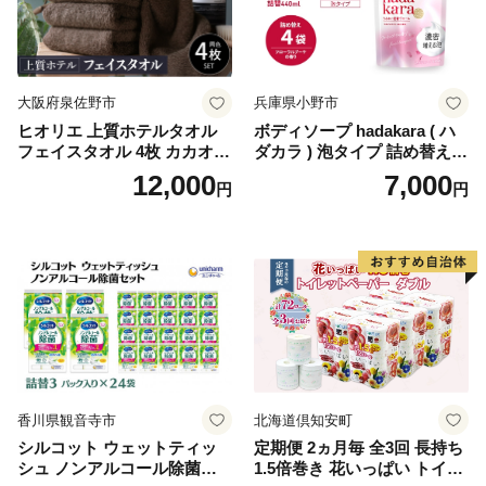
イレットペーパー [BDBH002
-1]
大阪府泉佐野市
兵庫県小野市
ヒオリエ 上質ホテルタオル
ボディソープ hadakara ( ハ
フェイスタオル 4枚 カカオ
ダカラ ) 泡タイプ 詰め替え 4
【タオル 泉州タオル 吸水 普
40ml×4袋 ボディーソープ 泡
12,000
7,000
円
円
段使い 無地 シンプル 日用品
ボディソープ 泡 日用品 消耗
ふわふわ ふかふか 家族 たお
品 バス用品 大容量 いい 匂い
る 一人暮らし】
ボディ 保湿 LION ライオン
泡石鹸 石鹸 兵庫 兵庫県 小野
市
香川県観音寺市
北海道倶知安町
シルコット ウェットティッ
定期便 2ヵ月毎 全3回 長持ち
シュ ノンアルコール除菌詰
1.5倍巻き 花いっぱい トイレ