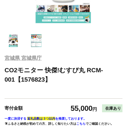
宮城県 宮城県庁
CO2モニター 快傑!むすび丸 RCM-
001【1576823】
55,000
寄付金額
在庫あり
円
一度に決済する
返礼品数は３つ以内
を推奨しております。
🔰ふるさと納税が初めての方、詳しく知りたい方は
こちら
でご確認ください。