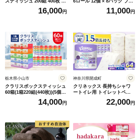
スティッシュ 200組 400枚 60
6ロール 12個 × 8パック ブラ
箱 日本製 まとめ買い ティッ
ンカ 再生紙 100％ 芯あり 日
16,000
11,000
円
円
シュ リサイクル 長持 防災 常
用品 消耗品 無香料 生活用品
備品 日用雑貨 消耗品 生活必
備蓄 秋田県 能代市 送料無料
需品 備蓄 ペーパー 紙 北海道
《能代製紙》
倶知安町 日用品
栃木県小山市
神奈川県開成町
クラリスボックスティッシュ
クリネックス 長持ちシャワ
60箱(1箱220組(440枚))(5個入
ートイレ用 トイレットペー
り×12セット)【1256759】
パー（ダブル）64ロール(8ロ
14,000
22,000
円
円
ール×8パック) 開成町 トイレ
ットペーパーダブル 日用品
国産 新生活 ダブル SDGs 備
蓄 防災 エコ 消耗品 生活雑貨
生活用品 無香料 トイレット
ペーパー ダブル といれっと
ぺーぱー トイレ クレシア ト