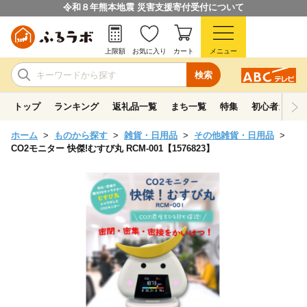
令和８年熊本地震 災害支援寄付受付について
上限額
お気に入り
カート
メニュー
検索
トップ
ランキング
返礼品一覧
まち一覧
特集
初心者ガイド
ホーム
ものから探す
雑貨・日用品
その他雑貨・日用品
CO2モニター 快傑!むすび丸 RCM-001【1576823】