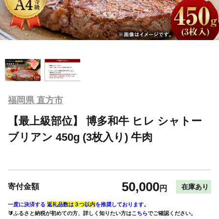
福岡県 直方市
【最上級部位】 博多和牛 ヒレ シャトー
ブリアン 450g (3枚入り) 牛肉
50,000
寄付金額
在庫あり
円
一度に決済する
返礼品数は３つ以内
を推奨しております。
🔰ふるさと納税が初めての方、詳しく知りたい方は
こちら
でご確認ください。