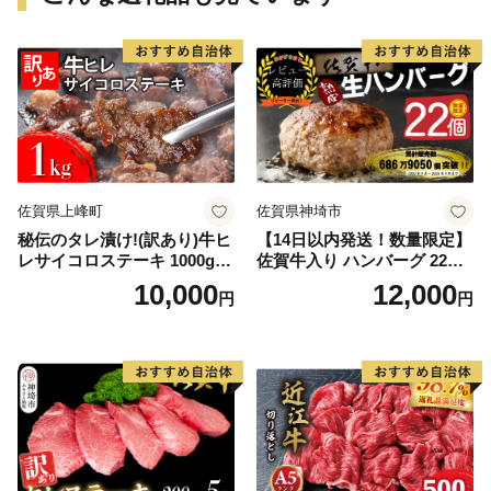
佐賀県上峰町
佐賀県神埼市
秘伝のタレ漬け!(訳あり)牛ヒ
【14日以内発送！数量限定】
レサイコロステーキ 1000g
佐賀牛入り ハンバーグ 22個
【B-1098-AS】
2.6kg(120g×22個)【佐賀牛
10,000
12,000
円
円
黒毛和牛 ブランド牛 九州 ハ
ンバーグ 牛肉 豚肉 国産 お弁
当 おかず 惣菜 おすすめ 人
気】(H083106)