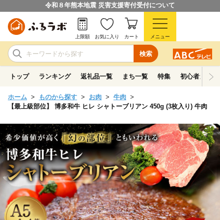
令和８年熊本地震 災害支援寄付受付について
上限額
お気に入り
カート
メニュー
検索
トップ
ランキング
返礼品一覧
まち一覧
特集
初心者ガイド
ホーム
ものから探す
お肉
牛肉
【最上級部位】 博多和牛 ヒレ シャトーブリアン 450g (3枚入り) 牛肉