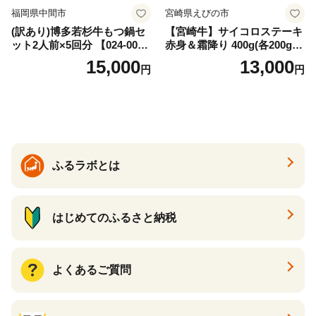
福岡県中間市
宮崎県えびの市
(訳あり)博多若杉牛もつ鍋セ
【宮崎牛】サイコロステーキ
ット2人前×5回分 【024-002
赤身＆霜降り 400g(各200g×
7】
１P 計2P) 真空パック 冷凍
15,000
13,000
円
円
ふるラボとは
はじめてのふるさと納税
よくあるご質問