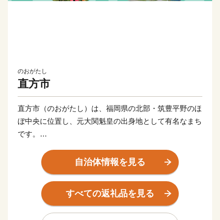
のおがたし
直方市
直方市（のおがたし）は、福岡県の北部・筑豊平野のほ
ぼ中央に位置し、元大関魁皇の出身地として有名なまち
です。
父なる福智山と母なる遠賀川に代表される豊かな自然に
自治体情報を見る
恵まれ、春には約13万本のチューリップが咲き誇りま
す。また、江戸時代は直方藩の城下町として、明治以降
すべての返礼品を見る
は石炭業や鉄工業で筑豊炭田の中心都市として栄えるな
ど、深い歴史も息づいています。