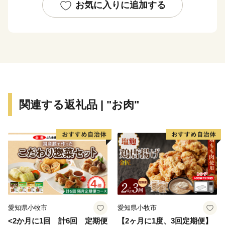
お気に入りに追加する
自然と歴史が織り成す直方市。あなたの温かいご支援
を、心よりお待ちしております。
※令和元年6月以降、総務省によるふるさと納税の見直
しにより、直方市内に住所を有する方に対して返礼品の
送付はできません。何卒、ご理解のほどお願い申し上げ
ます。
関連する返礼品 | "お肉"
愛知県小牧市
愛知県小牧市
<2か月に1回 計6回 定期便
【2ヶ月に1度、3回定期便】