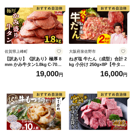
Q アウトドア バーベキュー
厚切り タン
佐賀県上峰町
大阪府泉佐野市
【訳あり】《訳あり》極厚 8
ねぎ塩 牛たん（成型）合計 2
mm かみ牛タン1.8kg C-709-
kg 小分け 250g×8P【牛タン
AS
牛肉 焼肉用 薄切り 訳あり サ
19,000
16,000
円
円
イズ不揃い】