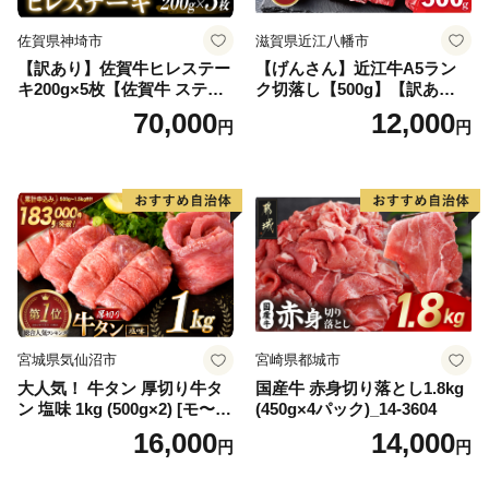
佐賀県神埼市
滋賀県近江八幡市
【訳あり】佐賀牛ヒレステー
【げんさん】近江牛A5ラン
キ200g×5枚【佐賀牛 ステー
ク切落し【500g】【訳あり】
キ ブランド肉 ヒレ肉 フィレ
【DG12W】
70,000
12,000
円
円
肉 ジューシー ヘルシー】(H0
65175)
宮城県気仙沼市
宮崎県都城市
大人気！ 牛タン 厚切り牛タ
国産牛 赤身切り落とし1.8kg
ン 塩味 1kg (500g×2) [モ〜ラ
(450g×4パック)_14-3604
ンド 宮城県 気仙沼市 205646
16,000
14,000
円
円
60] 肉 牛肉 精肉 牛たん 牛タ
ン塩 牛たん塩 冷凍 焼肉 BB