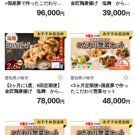
>国産豚で作ったこだわり惣
金匠鶏唐揚げ 塩麹 からあ
菜セット
げ
96,000
39,000
円
円
愛知県小牧市
愛知県小牧市
【2ヶ月に1度、6回定期便】
<3ヵ月定期便>国産豚で作っ
金匠鶏唐揚げ 塩麹 からあ
たこだわり惣菜セット
げ
78,000
48,000
円
円