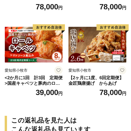
入り）
ルキャベツ（4P入り）
78,000
78,000
円
円
愛知県小牧市
愛知県小牧市
<2か月に1回 計3回 定期便
【2ヶ月に1度、6回定期便】
>国産キャベツと豚肉のロー
金匠鶏唐揚げ からあげ
ルキャベツ（4P入り）
39,000
78,000
円
円
この返礼品を見た人は
こんな返礼品も見ています