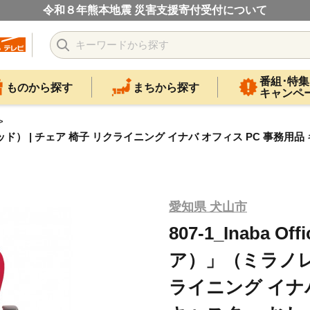
令和８年熊本地震 災害支援寄付受付について
番組･特集
ものから探す
まちから探す
キャンペ
」（ミラノレッド） | チェア 椅子 リクライニング イナバ オフィス PC 
愛知県 犬山市
807-1_Inaba Of
ア）」（ミラノレッ
ライニング イナバ