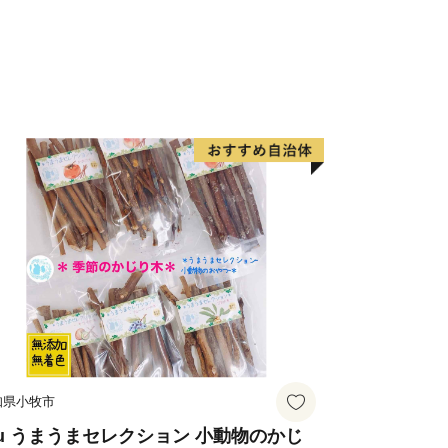
呼ばれる城郭構造が特徴で、江戸時代
残っており、まちを散策するたくさんの
有楽苑の茶室「如庵」は、現存する国
信長の弟で茶人の織田有楽斎によって京
、昭和47年に現在の地へ移築しまし
典漁法を今に伝える「木曽川うか
の巧みな手縄さばきと鵜妙技を楽しむこ
す。昼うかいも人気を博しています。
知県小牧市
uu うまうまセレクション 小動物のかじ