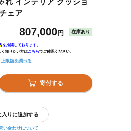
ゃれ インテリア クッショ
スチェア
807,000
在庫あり
円
内
を推奨しております。
しく知りたい方は
こちら
でご確認ください。
上限額を調べる
寄付する
に入りに追加する
問い合わせについて