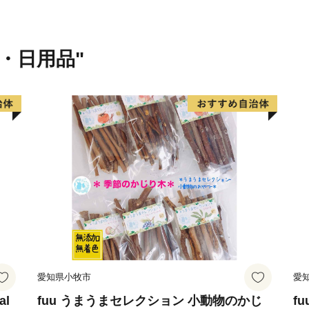
犬山城下町は「総構え」と
の町割りが現在もそのまま
観光客で賑わっています。
貨・日用品"
・ 国宝茶室「如庵」
犬山城の東にある日本庭園
宝茶室三名席の一つ。織田
都建仁寺に建てられたもので
た。
・ 木曽川うかい
1300年の歴史を誇り、古
い」。犬山城を背景に鵜匠
とができる、夏の風物詩で
愛知県小牧市
愛
・ 入鹿池
al
fuu うまうまセレクション 小動物のかじ
f