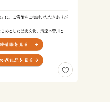
」に、ご寄附をご検討いただきありが
じめとした歴史文化、清流木曽川と東
然環境など「歴史」「文化」「自然」
まちです。先人達が築き、守ってきたこ
へと継承するため、子育て支援に力を入
でいます。
機会ではございますが、これを機に、
ただけると幸いです。今後とも、どうぞ
。
ですが…）