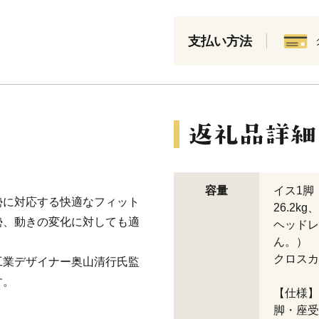
支払い方法
容量
イス1脚
勢に対応する快適なフィット
26.2k
勢、動きの変化に対しても適
ヘッドレ
ん。）
クロスカ
工業デザイナー奥山清行氏監
す。
【仕様】
脚・座受