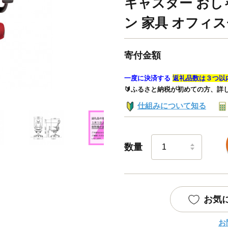
キャスター おし
ン 家具 オフィ
寄付金額
一度に決済する
返礼品数は３つ以
🔰ふるさと納税が初めての方、詳
仕組みについて知る
数量
お気
お