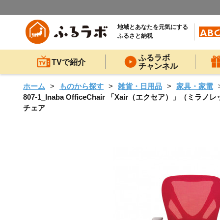
地域とあなたを元気にする
ふるさと納税
ふるラボ
TVで紹介
チャンネル
ホーム
ものから探す
雑貨・日用品
家具・家電
807-1_Inaba OfficeChair 「Xair（エクセア）
チェア