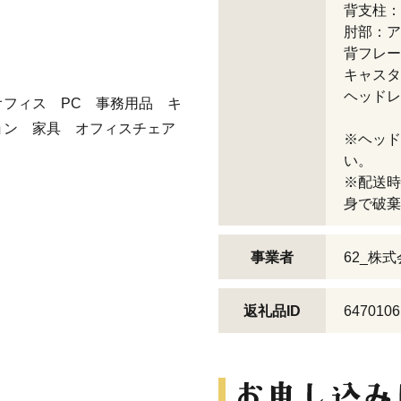
背支柱：
肘部：ア
背フレー
キャスタ
ヘッドレ
フィス PC 事務用品 キ
ョン 家具 オフィスチェア
※ヘッド
い。
※配送時
身で破棄
事業者
62_株
返礼品ID
6470106