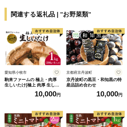
関連する返礼品 | "お野菜類"
愛知県小牧市
京都府京丹波町
駒来ファームの 極上・肉厚
京丹波町の黒豆・和知黒の特
生しいたけ[極上 肉厚 生しい
産品詰め合わせ
たけ 生シイタケ 生椎茸 安心
10,000
10,000
円
円
安全 国産 採れたて 新鮮 きの
こ 野菜]