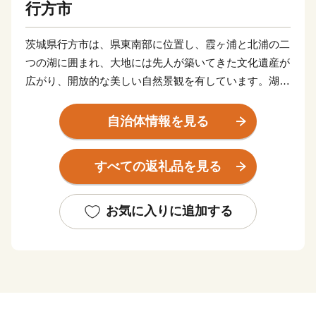
行方市
茨城県行方市は、県東南部に位置し、霞ヶ浦と北浦の二
つの湖に囲まれ、大地には先人が築いてきた文化遺産が
広がり、開放的な美しい自然景観を有しています。湖と
大地の描き出す豊かな情景は、いにしえにより人々の心
をとらえ、癒してきました。豊かな風土に包まれて織り
自治体情報を見る
なされてきたまち、行方市です。
すべての返礼品を見る
お気に入りに追加する