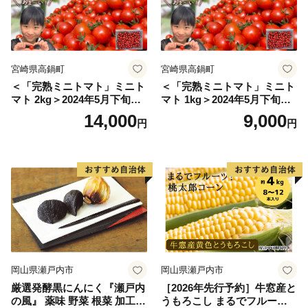
宮崎県高鍋町
宮崎県高鍋町
＜「完熟ミニトマト」ミニト
＜「完熟ミニトマト」ミニト
マト 2kg＞2024年5月下旬迄
マト 1kg＞2024年5月下旬迄
に順次出荷 野菜ソムリエサ
に順次出荷 野菜ソムリエサ
14,000
9,000
円
円
ミット アルル・リリカ共に
ミット アルル・リリカ共に
銀賞受賞！！(2023年11月開
銀賞受賞！！(2023年11月開
催)1回食べてみらんね？宮崎
催)1回食べてみらんね？宮崎
県 高鍋町産 産地直送 有機肥
県 高鍋町産 産地直送 有機肥
料使用 高糖度 西森農園
料使用 高糖度 西森農園
岡山県瀬戸内市
岡山県瀬戸内市
厳選発酵黒にんにく『瀬戸内
［2026年先行予約］牛窓産と
の風』 薬味 野菜 根菜 加工食
うもろこし まるでフルー