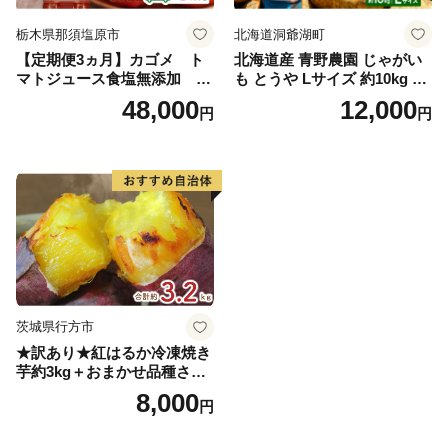
栃木県那須塩原市
北海道洞爺湖町
【定期便3ヵ月】カゴメ ト
北海道産 青野農園 じゃがい
マトジュース食塩無添加 72
も とうや Lサイズ 約10kg 20
0ml PET×15本 1ケース 毎月
26年10月初旬～12月下旬頃お
48,000
12,000
円
円
届く 3ヵ月 3回コース ns001-
届け 先行予約 北海道 ジャガ
005 【 KAGOME 野菜ジュー
イモ トウヤ 馬鈴薯 ポテト 芋
ス 】
いも イモ 黄色 旬 野菜 農作
物 産地直送 お取り寄せ 国産
茨城県行方市
★訳あり★紅はるか冷凍焼き
芋約3kg＋おまかせ品種さつ
まいも 合計約3.2kg｜さつ
8,000
円
まいも サツマイモ さつま芋
焼き芋 やきいも 冷凍 冷凍焼
き芋 訳あり 訳アリ 紅はるか