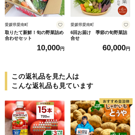
ツ 国産 糖度 産地直送 農家直
送 数量限定 21000円 愛媛 愛
南 ミッチーのおみかん畑
愛媛県愛南町
愛媛県愛南町
取りたて新鮮！旬の野菜詰め
6回お届け 季節の旬野菜詰
合わせセット
合せ
10,000
60,000
円
円
この返礼品を見た人は
こんな返礼品も見ています