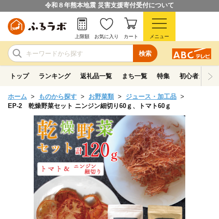
令和８年熊本地震 災害支援寄付受付について
上限額
お気に入り
カート
メニュー
検索
トップ
ランキング
返礼品一覧
まち一覧
特集
初心者ガイド
ホーム
ものから探す
お野菜類
ジュース・加工品
EP-2 乾燥野菜セット ニンジン細切り60ｇ、トマト60ｇ