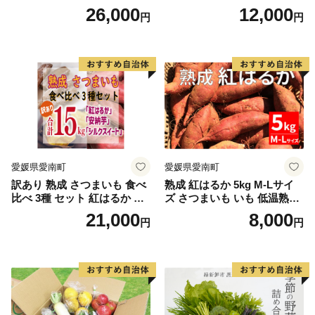
品
ツ！最高糖度25度超え 生で
26,000
12,000
円
円
甘い、茹でて美味い！ 黄色
とうもろこし 「桃太郎コー
ン」約4kg（8〜12本入り）
野菜
愛媛県愛南町
愛媛県愛南町
訳あり 熟成 さつまいも 食べ
熟成 紅はるか 5kg M-Lサイ
比べ 3種 セット 紅はるか 安
ズ さつまいも いも 低温熟成
納芋 シルクスイート 合計 15
完全熟成収穫 甘い 糖度 焼き
21,000
8,000
円
円
kg サイズ混合 サツマイモ 焼
芋 やきいも スイートポテト
き芋 干し芋 丸干し 冷凍焼き
おやつ 高糖度 料理 国産 愛媛
芋 冷やし焼き芋 やきいも 蜜
県 愛南町 青果市場
芋 ほしいも スイートポテト
いも天 サイズミックス 甘い
ねっとり 生芋 新芋 あんのう
いも 甘藷 べにはるか スイー