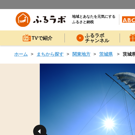
地域とあなたを元気にする
ふるさと納税
ふるラボ
TVで紹介
チャンネル
ホーム
まちから探す
関東地方
茨城県
茨城