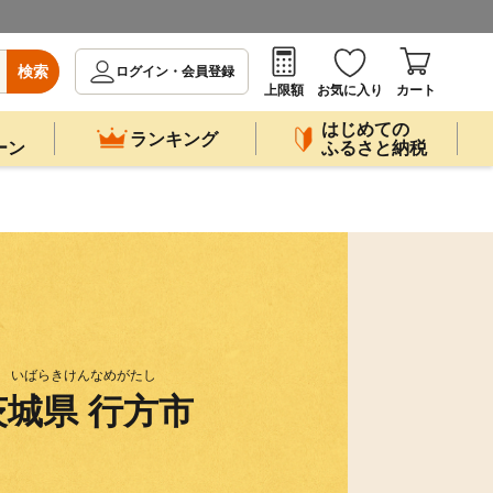
検索
ログイン・会員登録
上限額
お気に入り
カート
はじめての
ランキング
ーン
ふるさと納税
いばらきけんなめがたし
茨城県 行方市