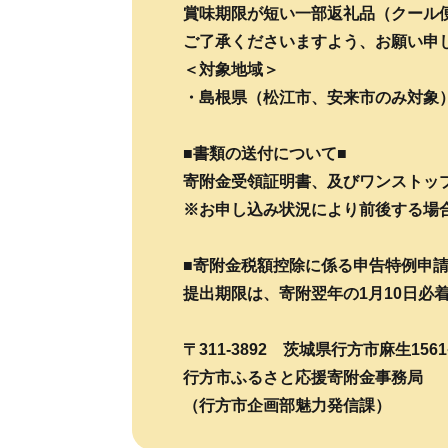
賞味期限が短い一部返礼品（クール
ご了承くださいますよう、お願い申
＜対象地域＞
・島根県（松江市、安来市のみ対象
■書類の送付について■
寄附金受領証明書、及びワンストッ
※お申し込み状況により前後する場
■寄附金税額控除に係る申告特例申請
提出期限は、寄附翌年の1月10日必
〒311-3892 茨城県行方市麻生156
行方市ふるさと応援寄附金事務局
（行方市企画部魅力発信課）