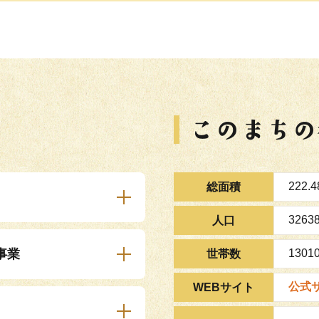
222.
総面積
3263
人口
事業
130
世帯数
公式
WEBサイト