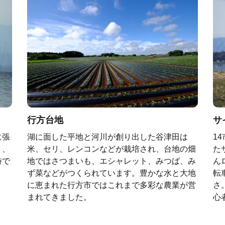
行方台地
サ
に張
湖に面した平地と河川が創り出した谷津田は
1
く、
米、セリ、レンコンなどが栽培され、台地の畑
た
詩で
地ではさつまいも、エシャレット、みつば、み
ん
ず菜などがつくられています。豊かな水と大地
転
に恵まれた行方市ではこれまで多彩な農業が営
さ
まれてきました。
心