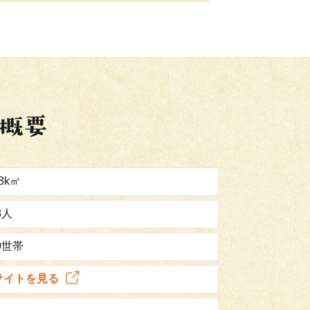
48k㎡
8人
10世帯
サイトを見る