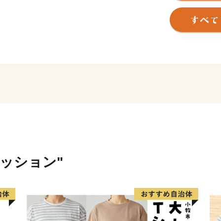
天然記念物「馬場大門のケ
ております。人口約５万人
半世紀以上にわたる歩みの
核的都市として発展し、現
ました。
≪府中市の魅力≫
【馬場大門のケヤキ並木】
府中の表玄関にふさわしい
内唯一の国指定天然記念物
ンボルです。
【大國魂神社】
ァッション"
約１９００年の歴史をもつ
大太鼓が繰り出す都無形民
の人で賑わいます。
【東京競馬場】