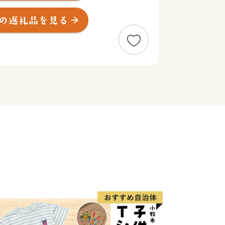
ヤキ並木」など、豊かな自然にも恵まれ
で昭和２９年に市制を施行した本市は、
中で、高い行政水準を持つ多摩地域の中
在は人口約２６万人を擁するまでになり
景観を作り出し、けやき並木としては国
であり、多くの市民に愛される府中のシ
武蔵国の総社で、８基のみこしと６張の
俗文化財「武蔵府中くらやみ祭」は多く