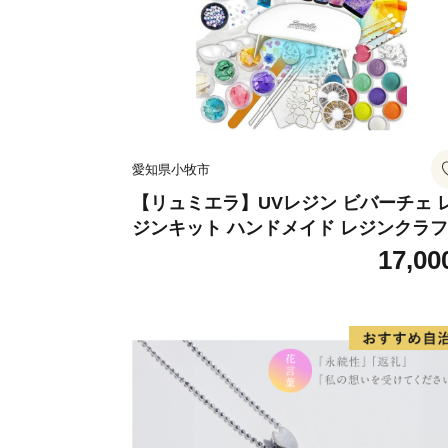
愛知県小牧市
【リュミエラ】UVレジン ビバーチェ 
ジンキット ハンドメイド レジンクラ
アクセサリーキット 手作り セット レ
17,00
LEDライト