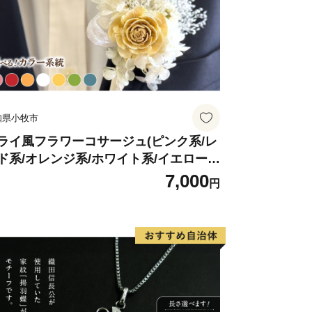
グビートップリーグの東芝ブレイブルー
アスの２チームが市内を活動拠点として
区にありますが、府中市が主催する競艇
知県小牧市
が行われる日本有数の競艇場で、多くの
ライ風フラワーコサージュ(ピンク系/レ
ド系/オレンジ系/ホワイト系/イエロー
/グリーン系/ブルー系）
7,000
円