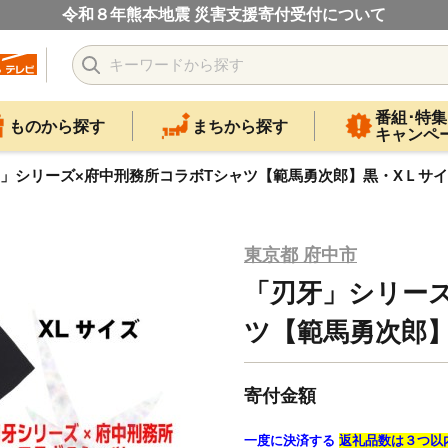
令和８年熊本地震 災害支援寄付受付について
番組･特集
ものから探す
まちから探す
キャンペ
」シリーズ×府中刑務所コラボTシャツ【範馬勇次郎】黒・XＬサ
東京都 府中市
「刃牙」シリーズ
ツ【範馬勇次郎
寄付金額
一度に決済する
返礼品数は３つ以