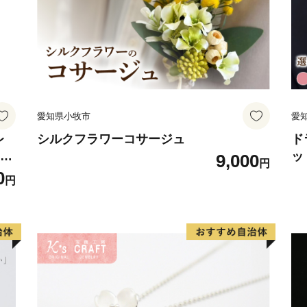
【ラグビーのまち府中】
全国でも唯一、ジャパンラ
パスとサントリーサンゴリ
います。
【ボートレース平和島】
ボートレース平和島は大田
愛知県小牧市
愛
場です。ＳＧ・Ｇ１レース
お客さんで賑わいます。
レ
シルクフラワーコサージュ
ド
フト
ッ
9,000
円
ジン
系
0
円