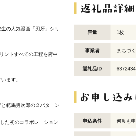
先生の人気漫画「刃牙」シリ
容量
1枚
事業者
まちづく
プリントすべての工程を府中
返礼品ID
6372434
ています。
牙と範馬勇次郎の２パターン
申込条件
何度も申
表記した初のコラボレーション