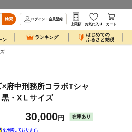
検索
ログイン・会員登録
上限額
お気に入り
カート
はじめての
ランキング
ーン
ふるさと納税
イズ
×府中刑務所コラボTシャ
】黒・XＬサイズ
30,000
在庫あり
円
内
を推奨しております。