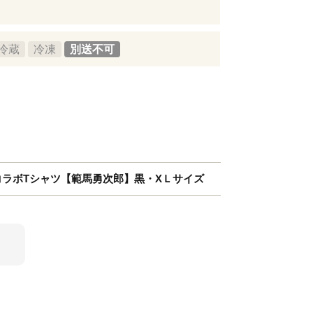
冷蔵
冷凍
別送不可
コラボTシャツ【範馬勇次郎】黒・XＬサイズ