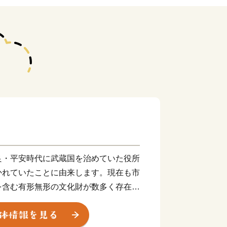
良・平安時代に武蔵国を治めていた役所
かれていたことに由来します。現在も市
を含む有形無形の文化財が数多く存在
っております。また、本市は、瀬や波の
シノキスゲが可憐に咲く浅間山、国指定