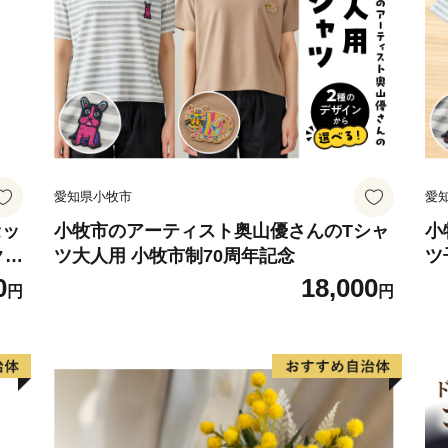
国内最大級の競馬場として
レースが行われます。場内
ンを楽しめる競馬博物館も
【多摩川（府中多摩川かぜ
市の南側を流れる多摩川の
備され、自然を感じながら
グを楽しむことができます
愛知県小牧市
愛
【郷土の森博物館】
約１４万平方メートルの敷
セッ
小牧市のアーティスト奥山優さんのTシャ
小
クラ
ツ大人用 小牧市制70周年記念
ツ
を表現し、ふるさと府中の
ト
0
18,000
ます。２０１８年５月にリ
円
円
は子どもたちに大人気です
【府中市美術館】
「生活と美術」をテーマに
の森公園の中にあり、身近
一の総合美術館です。