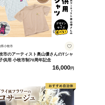
、日本ダービーを始めとした８つのＧ１
には、競馬の歴史や楽しいアトラクショ
あります。
のみち）】
堤防には「府中多摩川かぜのみち」が整
ウォーキングやジョギング、サイクリン
。
知県小牧市
地全体で府中の自然、地形、風土の特徴
牧市のアーティスト奥山優さんのTシャ
子供用 小牧市制70周年記念
自然と歴史を楽しみながら知ることでき
16,000
ニューアルした迫力あるプラネタリウム
円
。
２０００年に開館し、緑豊かな都立府中
に美術と出会うことができる多摩地域随