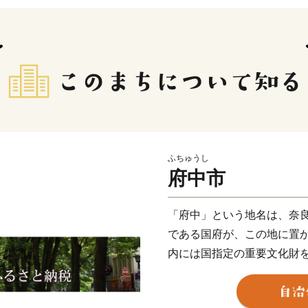
ふちゅうし
府中市
「府中」という地名は、奈
である国府が、この地に置
内には国指定の重要文化財
し、歴史の面影が色濃く残
音に心が和む多摩川、ムサ