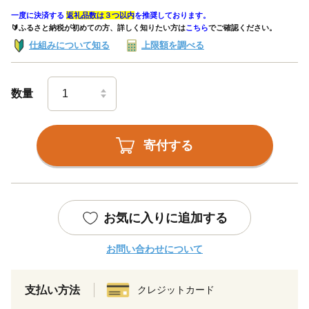
一度に決済する
返礼品数は３つ以内
を推奨しております。
🔰ふるさと納税が初めての方、詳しく知りたい方は
こちら
でご確認ください。
仕組みについて知る
上限額を調べる
数量
寄付する
お気に入りに追加する
お問い合わせについて
支払い方法
クレジットカード