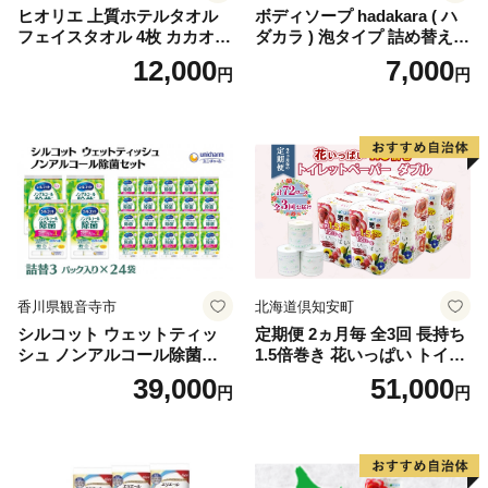
ヒオリエ 上質ホテルタオル
ボディソープ hadakara ( ハ
フェイスタオル 4枚 カカオ
ダカラ ) 泡タイプ 詰め替え 4
【タオル 泉州タオル 吸水 普
40ml×4袋 ボディーソープ 泡
12,000
7,000
円
円
段使い 無地 シンプル 日用品
ボディソープ 泡 日用品 消耗
ふわふわ ふかふか 家族 たお
品 バス用品 大容量 いい 匂い
る 一人暮らし】
ボディ 保湿 LION ライオン
泡石鹸 石鹸 兵庫 兵庫県 小野
市
香川県観音寺市
北海道倶知安町
シルコット ウェットティッ
定期便 2ヵ月毎 全3回 長持ち
シュ ノンアルコール除菌詰
1.5倍巻き 花いっぱい トイレ
替（43枚×3P）×24袋 日用品
ットペーパー ダブル 45ｍ 計
39,000
51,000
円
円
おもちゃ 拭き取り 手拭き 外
72ロール 全18種 花柄 プリン
出時 お出かけ時 食事前 緑茶
ト ハーブ 香り付き 日本製 ま
カテキン配合
とめ買い 防災 常備品 ペーパ
ー 消耗品 備蓄 送料無料 北海
道 倶知安町 日用品