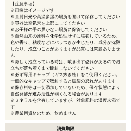
【注意事項】
※画像はイメージです
※直射日光や高温多湿の場所を避けて保存してください
※容器は空気穴を上部にしてください
※お子様の手の届かない場所に保管してください
※自然由来の原料を化学処理せずに培養しているため、
色や香り、粘度などにバラつきが生じたり、成分が沈殿
したり、泡立つことがありますが品質には問題ありませ
ん
※激しく泡立っている時は、噴き出す恐れがあるので泡
立ちが落ち着くまで開封しないでください
※必ず専用キャップ（ガス抜き栓）をご使用ください。
一般的なキャップで密封すると破裂の恐れがあります
※保存料等は一切添加していないため、保存状態により
自然発酵が進み活性が弱くなる場合があります
※ミネラルを含有していますが、対象肥料の濃度未満で
す
※農業用資材のため、飲めません
消費期限