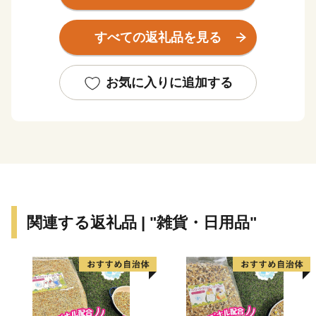
⼿、名波浩選⼿、⻑⾕部誠選⼿をはじめ、数々の名選⼿
を輩出した「サッカーのまちづくり」の推進などに有効
すべての返礼品を見る
に活⽤させていただきます。
ぜひ、ご支援をお願いいたします。
お気に入りに追加する
■□■……………………………………………………
藤枝市ふるさと納税係
TEL：050-1730-5447️（平日9：00～17：00）
※土日祝日､年末年始を除く
E-mail：fujieda@furusato-supports.com
関連する返礼品 | "雑貨・日用品"
……………………………………………………■□■