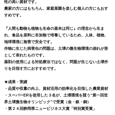
性の高い資材です。
農家の方にはもちろん、家庭菜園を楽しむ個人の方にもおす
すめです。
『人間も動物も植物も生命の基本は同じ』の理念から生ま
れ、食品を原料に非加熱で培養しているため、人体、植物、
地球環境に無害で安全です。
作物に生じた病害虫の問題は、土壌の微生物環境の崩れが形
として表れたものです。
薬剤の使用による対処療法ではなく、問題が生じない土壌作
りを目指す方におすすめです。
★成果・実績
・品質や収量の向上、資材活用の効率化を目指した農業資材
・スーパーERを使用した３名が、土壌環境を競う“第一回世
界土壌微生物オリンピック”で受賞（金・銀・銅）
・第２４回静岡県ニュービジネス大賞「特別賞受賞」