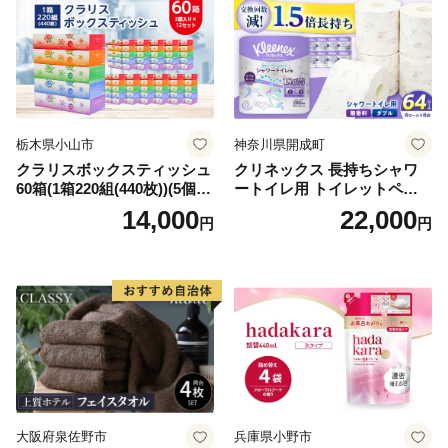
栃木県小山市
神奈川県開成町
クラリスボックスティッシュ
クリネックス 長持ちシャワ
60箱(1箱220組(440枚))(5個入
ートイレ用 トイレットペー
り×12セット)【1256759】
パー（ダブル）64ロール(8ロ
14,000
22,000
円
円
ール×8パック) 開成町 トイレ
ットペーパーダブル 日用品
国産 新生活 ダブル SDGs 備
蓄 防災 エコ 消耗品 生活雑貨
生活用品 無香料 トイレット
ペーパー ダブル といれっと
ぺーぱー トイレ クレシア ト
イレットペーパー [BDBH002
-1]
大阪府泉佐野市
兵庫県小野市