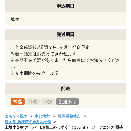
申込期日
通年
発送期日
ご入金確認後2週間から1ヶ月で発送予定
※着日指定はお受けできかねます
※長期不在予定がありましたら備考にてお知らせくださ
い
※夏季期間のみクール便
配送
常温
冷蔵
冷凍
別送不可
まちから探す
中部地方
静岡県藤枝市
静岡県 藤枝市の返礼品一覧
土壌改良材 スーパーER富士のしずく （ 250ml ） ガーデニング 園芸