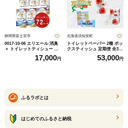
静岡県富士宮市
北海道倶知安町
0017-10-06 エリエール 消臭
トイレットペーパー 2種 ボッ
＋ トイレットティシュー し
クスティッシュ 定期便 全3
っかり香るフレッシュクリア
回 日本製 まとめ買い 防災
17,000
53,000
円
円
の香り ダブル 12ロール×6パ
常備品 日用雑貨 消耗品 生活
ック 72ロール 25m トイレ
必需品 大容量 備蓄 リサイク
ットペーパー パルプ100％ 消
ル ティッシュ ペーパー まと
臭 防臭 日用品 消耗品 備蓄
め買い 雑貨 倶知安町
ふるラボとは
はじめてのふるさと納税