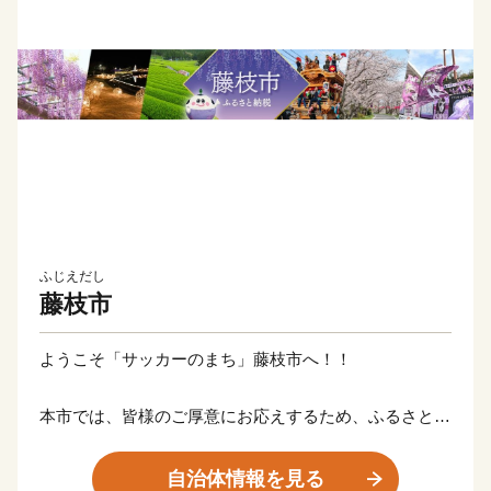
ふじえだし
藤枝市
ようこそ「サッカーのまち」藤枝市へ！！
本市では、皆様のご厚意にお応えするため、ふるさとの
逸品を数多く取り揃えました！
いただいたご寄附は、サッカー元⽇本代表 中⼭雅史選
自治体情報を見る