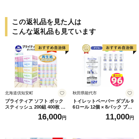
この返礼品を見た人は
こんな返礼品も見ています
北海道倶知安町
秋田県能代市
ブライティア ソフト ボック
トイレットペーパー ダブル 9
スティッシュ 200組 400枚 60
6ロール 12個 × 8パック ブラ
箱 日本製 まとめ買い ティッ
ンカ 再生紙 100％ 芯あり 日
16,000
11,000
円
円
シュ リサイクル 長持 防災 常
用品 消耗品 無香料 生活用品
備品 日用雑貨 消耗品 生活必
備蓄 秋田県 能代市 送料無料
需品 備蓄 ペーパー 紙 北海道
《能代製紙》
倶知安町 日用品