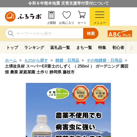
令和８年熊本地震 災害支援寄付受付について
上限額
お気に入り
カート
メニュー
検索
トップ
ランキング
返礼品一覧
まち一覧
特集
初心者ガイド
ホーム
ものから探す
雑貨・日用品
その他雑貨・日用品
土壌改良材 スーパーER富士のしずく （ 250ml ） ガーデニング 園芸
畑 農業 家庭菜園 土作り 静岡県 藤枝市