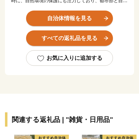
時に、自然環境の保護にも注力しており、都市部と自然
のコントラストが魅力の1つともいえます。
また、スポーツが盛んでサッカーのまちとしても知られ
自治体情報を見る
ており、文化芸術の面では、人形の産地、盆栽の歴史を
支える聖地として、多くの観光客が訪れています。
すべての返礼品を見る
そんな多彩な切り口で楽しめる当市へのお越しを心から
お待ちしております。
お気に入りに追加する
関連する返礼品 | "雑貨・日用品"