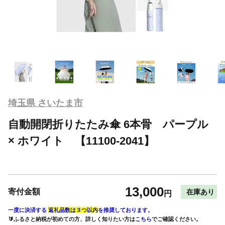
埼玉県 さいたま市
自動開閉折りたたみ傘 6本骨 パープル
× ホワイト 【11100-2041】
13,000
寄付金額
在庫あり
円
一度に決済する
返礼品数は３つ以内
を推奨しております。
🔰ふるさと納税が初めての方、詳しく知りたい方は
こちら
でご確認ください。