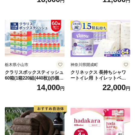
円
円
シュ リサイクル 長持 防災 常
用品 消耗品 無香料 生活用品
備品 日用雑貨 消耗品 生活必
備蓄 秋田県 能代市 送料無料
需品 備蓄 ペーパー 紙 北海道
《能代製紙》
倶知安町 日用品
栃木県小山市
神奈川県開成町
クラリスボックスティッシュ
クリネックス 長持ちシャワ
60箱(1箱220組(440枚))(5個入
ートイレ用 トイレットペー
り×12セット)【1256759】
パー（ダブル）64ロール(8ロ
14,000
22,000
円
円
ール×8パック) 開成町 トイレ
ットペーパーダブル 日用品
国産 新生活 ダブル SDGs 備
蓄 防災 エコ 消耗品 生活雑貨
生活用品 無香料 トイレット
ペーパー ダブル といれっと
ぺーぱー トイレ クレシア ト
イレットペーパー [BDBH002