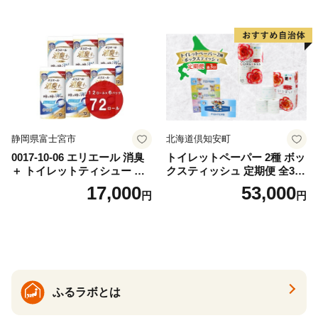
出時 お出かけ時 食事前 緑茶
ト ハーブ 香り付き 日本製 ま
カテキン配合
とめ買い 防災 常備品 ペーパ
ー 消耗品 備蓄 送料無料 北海
道 倶知安町 日用品
静岡県富士宮市
北海道倶知安町
0017-10-06 エリエール 消臭
トイレットペーパー 2種 ボッ
＋ トイレットティシュー し
クスティッシュ 定期便 全3
っかり香るフレッシュクリア
回 日本製 まとめ買い 防災
17,000
53,000
円
円
の香り ダブル 12ロール×6パ
常備品 日用雑貨 消耗品 生活
ック 72ロール 25m トイレ
必需品 大容量 備蓄 リサイク
ットペーパー パルプ100％ 消
ル ティッシュ ペーパー まと
臭 防臭 日用品 消耗品 備蓄
め買い 雑貨 倶知安町
ふるラボとは