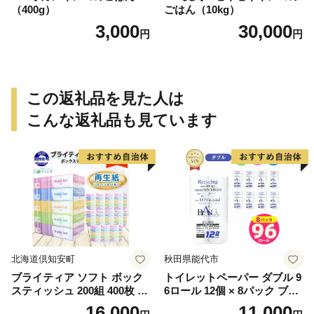
（400g）
ごはん（10kg）
3,000
30,000
円
円
この返礼品を見た人は
こんな返礼品も見ています
北海道倶知安町
秋田県能代市
ブライティア ソフト ボック
トイレットペーパー ダブル 9
スティッシュ 200組 400枚 60
6ロール 12個 × 8パック ブラ
箱 日本製 まとめ買い ティッ
ンカ 再生紙 100％ 芯あり 日
16,000
11,000