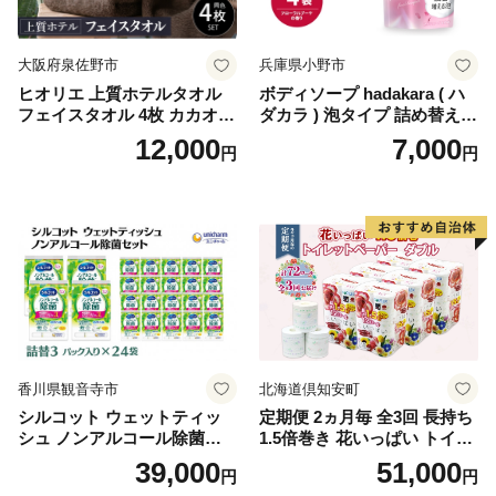
-1]
大阪府泉佐野市
兵庫県小野市
ヒオリエ 上質ホテルタオル
ボディソープ hadakara ( ハ
フェイスタオル 4枚 カカオ
ダカラ ) 泡タイプ 詰め替え 4
【タオル 泉州タオル 吸水 普
40ml×4袋 ボディーソープ 泡
12,000
7,000
円
円
段使い 無地 シンプル 日用品
ボディソープ 泡 日用品 消耗
ふわふわ ふかふか 家族 たお
品 バス用品 大容量 いい 匂い
る 一人暮らし】
ボディ 保湿 LION ライオン
泡石鹸 石鹸 兵庫 兵庫県 小野
市
香川県観音寺市
北海道倶知安町
シルコット ウェットティッ
定期便 2ヵ月毎 全3回 長持ち
シュ ノンアルコール除菌詰
1.5倍巻き 花いっぱい トイレ
替（43枚×3P）×24袋 日用品
ットペーパー ダブル 45ｍ 計
39,000
51,000
円
円
おもちゃ 拭き取り 手拭き 外
72ロール 全18種 花柄 プリン