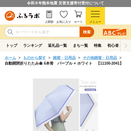
令和８年熊本地震 災害支援寄付受付について
上限額
お気に入り
カート
メニュー
検索
トップ
ランキング
返礼品一覧
まち一覧
特集
初心者ガイド
ホーム
ものから探す
雑貨・日用品
その他雑貨・日用品
自動開閉折りたたみ傘 6本骨 パープル × ホワイト 【11100-2041】