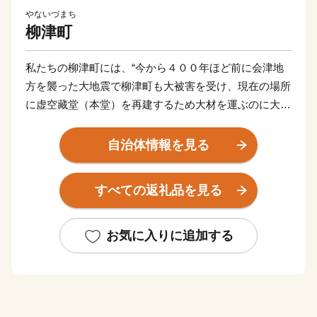
やないづまち
柳津町
私たちの柳津町には、“今から４００年ほど前に会津地
方を襲った大地震で柳津町も大被害を受け、現在の場所
に虚空藏堂（本堂）を再建するため大材を運ぶのに大変
困り果てていたところ、仏のお導きか、どこからともな
く力強そうな赤毛の牛の群れが現れ、大材運搬に苦労し
自治体情報を見る
ていた黒毛の牛を助けた”という、赤べこ伝説が伝わる
「赤べこ伝説発祥の地」です。町の至る所で赤べこを発
すべての返礼品を見る
見することができます。
また、「いで湯の里」として知られています。昭和６
お気に入りに追加する
２年に圓藏寺境内でボーリングをして源泉の湧出に成功
し開湯した新興の温泉で、悠々と流れる只見川を見下ろ
しながら入る柳津温泉は身も心もリラックスさせてくれ
ます。古くは湯治場として栄え、この地にある8つの源