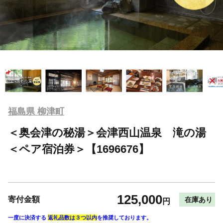
福島県 柳津町
＜奥会津の秘湯＞会津西山温泉 滝の湯
＜ペア宿泊券＞【1696676】
125,000
寄付金額
在庫あり
円
一度に決済する
返礼品数は３つ以内
を推奨しております。