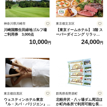
神奈川県川崎市
東京都文京区
川崎国際生田緑地ゴルフ場
【東京ドームホテル】 3階 ス
ご利用券 3,000点
ーパーダイニング リラッサ
ランチブッフェ お食事券 大
10,000
24,000
円
円
人1名様分 関東 東京 ご利用
券 ランチ 昼食 食事券 レスト
ラン ブッフェ 東京都 お食事
券
東京都目黒区
群馬県長野原町
ウェスティンホテル東京
北軽井沢・八ッ場ダム周辺ほ
『ル・スパ・パリジエン』選
か町内各所で利用可能な長野