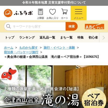
令和８年熊本地震 災害支援寄付受付について
上限額
お気に入り
カート
メニュー
検索
トップ
ランキング
返礼品一覧
まち一覧
特集
初心者ガイド
ホーム
ものから探す
旅行・イベント・体験
宿泊券・パッケージ旅行
＜奥会津の秘湯＞会津西山温泉 滝の湯＜ペア宿泊券＞【1696676】