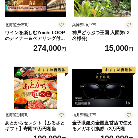
北海道余市町
兵庫県神戸市
ワインを楽しむYoichi LOOP
神戸どうぶつ王国 入園券(２
のディナー＆ペアリング付宿
名様分)
泊プラン＜デラックスツイン
274,000
15,000
円
円
＞
北海道別海町
福井県鯖江市
あとからセレクト【ふるさと
金子眼鏡の全国直営店で使え
ギフト】寄附10万円相当 あ
るメガネ引換券（3万円相
とから選べる！ ギフト いく
当） Bronze