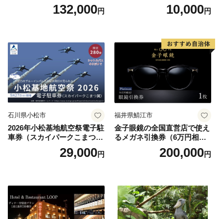
べるボディセラピー90分/1名
原町ふるさと感謝券（3,000
132,000
10,000
円
円
円分）【トラベル 観光 旅行
お土産 群馬県 長野原町 北軽
井沢】
石川県小松市
福井県鯖江市
2026年小松基地航空祭電子駐
金子眼鏡の全国直営店で使え
車券（スカイパークこまつ
るメガネ引換券（6万円相
翼） 駐車場 シャトルバスの
当） Platinum
29,000
200,000
円
円
りばすぐ 石川県 小松市