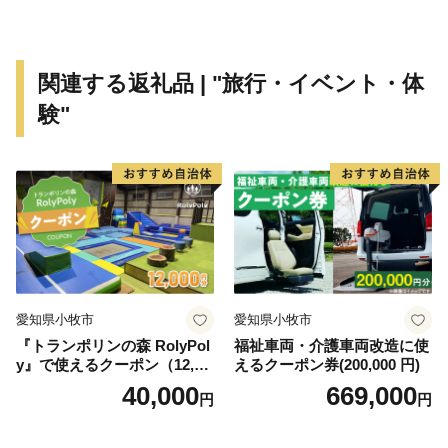
泉に順番に入浴すると、万病も一遍に治る「神の湯」と
も言われる西山温泉は、現在でも多くの湯治客が訪れ、
温泉街にある旅館は、それぞれ異なった源泉を持つな
関連する返礼品 | "旅行・イベント・体
ど、湯量が豊富であるのが特徴です。
験"
赤べこで賑わう門前町、四季を彩る美しい自然、豊富な
温泉など、様々な魅力に溢れた柳津町に、楽しい旅の思
い出作りと疲れを癒しに来てください。
柳津町長 小林 功
愛知県小牧市
愛知県小牧市
『トランポリンの森 RolyPol
福祉車両・介護車両改造に使
y』で使えるクーポン（12,00
えるクーポン券(200,000 円)
0円）
40,000
669,000
円
円