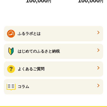
100,000
100,000
円
円
ら ほたて 海鮮 牛肉 別海町
ケーキ アイス （ 後から 選べ
る カタログ カタログポイン
ト カタログギフト あとから
カタログ あとからカタログ
ポイント あとからカタログ
ギフト ふるさと納税 ）
ふるラボとは
はじめてのふるさと納税
よくあるご質問
コラム