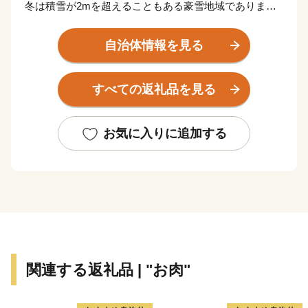
冬は積雪が2mを超えることもある豪雪地域でありま
す。
自治体情報を見る
古くから「会津桐」の産地として知られ、町内随所に
植えられており、春には一斉に薄紫の花を咲かせます。
すべての返礼品を見る
また只見川に沿ってJR只見線が走り、渓谷と鉄道が織
り成す四季折々の風景を見ることができます。
お気に入りに追加する
雪国ならではの民具作りの知恵や、暮らしに根付く民
俗行事が継承され、町民が守り継いできた文化を大切に
していることから、平成24年に「日本で最も美しい村」
連合に加盟しています。
関連する返礼品 | "お肉"