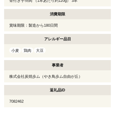
骨付き手羽肉 （1本あたり約120g） 3本
消費期限
賞味期限：製造から180日間
アレルギー
品目
小麦
鶏肉
大豆
事業者
株式会社炭焼歩ム（やき鳥歩ム自由が丘）
返礼品ID
7082462