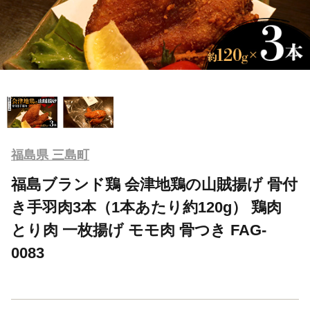
福島県 三島町
福島ブランド鶏 会津地鶏の山賊揚げ 骨付
き手羽肉3本（1本あたり約120g） 鶏肉
とり肉 一枚揚げ モモ肉 骨つき FAG-
0083