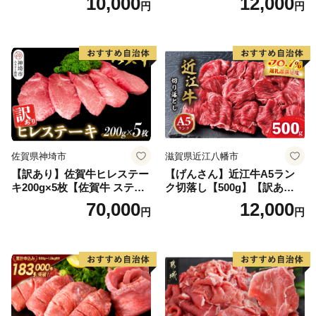
10,000
12,000
円
円
黒毛和牛 ブランド牛 九州 ハ
ンバーグ 牛肉 豚肉 国産 お弁
当 おかず 惣菜 おすすめ 人
気】(H083106)
佐賀県神埼市
滋賀県近江八幡市
【訳あり】佐賀牛ヒレステー
【げんさん】近江牛A5ラン
キ200g×5枚【佐賀牛 ステー
ク切落し【500g】【訳あり】
キ ブランド肉 ヒレ肉 フィレ
【DG12W】
70,000
12,000
円
円
肉 ジューシー ヘルシー】(H0
65175)