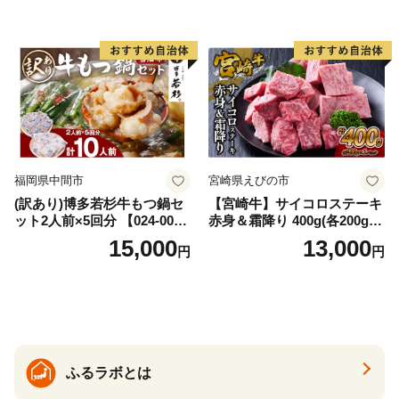
福岡県中間市
宮崎県えびの市
(訳あり)博多若杉牛もつ鍋セ
【宮崎牛】サイコロステーキ
ット2人前×5回分 【024-002
赤身＆霜降り 400g(各200g×
7】
１P 計2P) 真空パック 冷凍
15,000
13,000
円
円
ふるラボとは