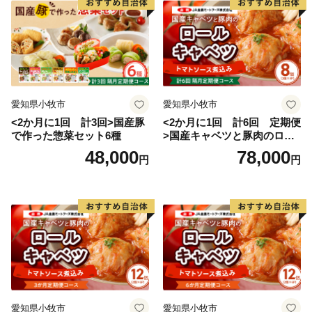
愛知県小牧市
愛知県小牧市
<2か月に1回 計3回>国産豚
<2か月に1回 計6回 定期便
で作った惣菜セット6種
>国産キャベツと豚肉のロー
ルキャベツ（4P入り）
48,000
78,000
円
円
愛知県小牧市
愛知県小牧市