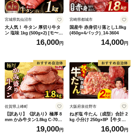
宮城県気仙沼市
宮崎県都城市
大人気！ 牛タン 厚切り牛タ
国産牛 赤身切り落とし1.8kg
ン 塩味 1kg (500g×2) [モ〜ラ
(450g×4パック)_14-3604
ンド 宮城県 気仙沼市 205646
16,000
14,000
円
円
60] 肉 牛肉 精肉 牛たん 牛タ
ン塩 牛たん塩 冷凍 焼肉 BB
Q アウトドア バーベキュー
厚切り タン
佐賀県上峰町
大阪府泉佐野市
【訳あり】《訳あり》極厚 8
ねぎ塩 牛たん（成型）合計 2
mm かみ牛タン1.8kg C-709-
kg 小分け 250g×8P【牛タン
AS
牛肉 焼肉用 薄切り 訳あり サ
19,000
16,000
円
円
イズ不揃い】