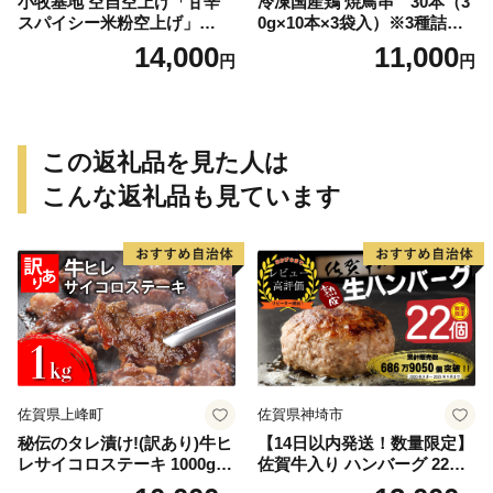
小牧基地 空自空上げ「甘辛
冷凍国産鶏 焼鳥串 30本（3
スパイシー米粉空上げ」
0g×10本×3袋入）※3種詰め
（計2kg 500g×4袋）手羽先
合わせ 焼き鳥 おつまみ バー
14,000
11,000
円
円
風
ベキュー 小分け 国産 鶏肉 焼
鳥 やきとり 串 惣菜 おかず
晩酌 冷凍 パーティー 便利 食
材 具材 お家居酒屋 詰め合わ
せ
この返礼品を見た人は
こんな返礼品も見ています
佐賀県上峰町
佐賀県神埼市
秘伝のタレ漬け!(訳あり)牛ヒ
【14日以内発送！数量限定】
レサイコロステーキ 1000g
佐賀牛入り ハンバーグ 22個
【B-1098-AS】
2.6kg(120g×22個)【佐賀牛