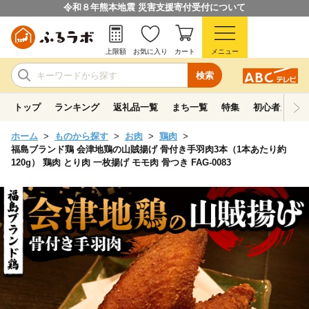
令和８年熊本地震 災害支援寄付受付について
上限額
お気に入り
カート
メニュー
検索
トップ
ランキング
返礼品一覧
まち一覧
特集
初心者ガイド
ホーム
ものから探す
お肉
鶏肉
福島ブランド鶏 会津地鶏の山賊揚げ 骨付き手羽肉3本（1本あたり約
120g） 鶏肉 とり肉 一枚揚げ モモ肉 骨つき FAG-0083