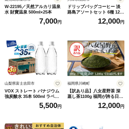
W-22195／天然アルカリ温泉
ドリップバッグコーヒー 淡
水 財寶温泉 500ml×25本
路島アソートセット 6種 120
袋 飲み比べ コーヒー
7,000
12,000
円
円
山梨県富士吉田市
福岡県川崎町
VOX ストレート バナジウム
【訳あり品】八女星野茶 深
強炭酸水 35本 500ml ラベル
蒸し茶1100g 福岡が誇る日本
レス【富士吉田市限定カート
茶_ 訳アリ 常温 お茶 茶袋 常
5,500
12,000
円
円
ン】
備品 おちゃ ocha 茶葉 緑茶
飲料 飲み物 八女 茶 日本茶
深むし茶 深蒸し 訳あり お茶
っぱ tea 八女茶 お手軽 簡単