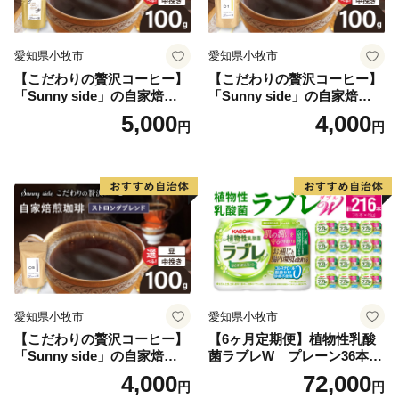
愛知県小牧市
愛知県小牧市
【こだわりの贅沢コーヒー】
【こだわりの贅沢コーヒー】
「Sunny side」の自家焙煎珈
「Sunny side」の自家焙煎珈
琲こまきブレンド（100g）
琲サニーブレンド（100g）
5,000
4,000
円
円
愛知県小牧市
愛知県小牧市
【こだわりの贅沢コーヒー】
【6ヶ月定期便】植物性乳酸
「Sunny side」の自家焙煎珈
菌ラブレW プレーン36本
琲ストロングブレンド（100
（計216本）
4,000
72,000
円
円
g）