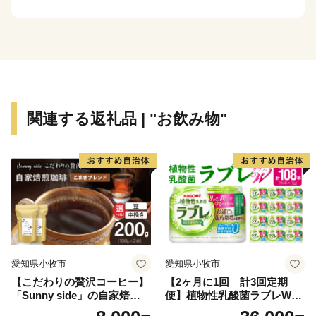
関連する返礼品 | "お飲み物"
愛知県小牧市
愛知県小牧市
【こだわりの贅沢コーヒー】
【2ヶ月に1回 計3回定期
「Sunny side」の自家焙煎珈
便】植物性乳酸菌ラブレW
琲こまきブレンド（200g）
プレーン36本（計108本）