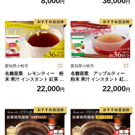
8,000
36,000
円
円
愛知県小牧市
愛知県小牧市
名糖産業 レモンティー 粉
名糖産業 アップルティー
末 果汁 インスタント 紅茶 ビ
粉末 果汁 インスタント 紅茶
タミンC 袋 ロングセラー 粉
ティー ビタミンC 袋 ロング
22,000
22,000
円
円
末飲料 粉末茶 簡単 手軽 ホッ
セラー 粉末飲料 粉末茶 簡単
ト アイス
手軽 ホット アイス