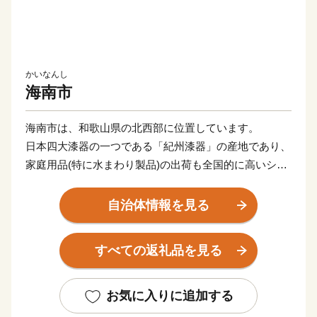
かいなんし
海南市
海南市は、和歌山県の北西部に位置しています。
日本四大漆器の一つである「紀州漆器」の産地であり、
家庭用品(特に水まわり製品)の出荷も全国的に高いシェ
アを誇っています。
また、世界遺産「熊野」へと続く古からの参詣道が南北
自治体情報を見る
に縦断し、琴ノ浦温山荘や長保寺をはじめとする国指定
文化財を有しています。
すべての返礼品を見る
さらに、菓子の起源とされる柑橘類の橘の木が日本で最
初に植えられたことから、お菓子の発祥の地といわれて
います。
お気に入りに追加する