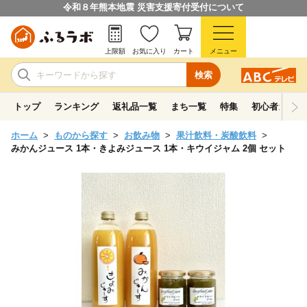
令和８年熊本地震 災害支援寄付受付について
上限額
お気に入り
カート
メニュー
検索
トップ
ランキング
返礼品一覧
まち一覧
特集
初心者ガイド
ホーム
ものから探す
お飲み物
果汁飲料・炭酸飲料
みかんジュース 1本・きよみジュース 1本・キウイジャム 2個 セット