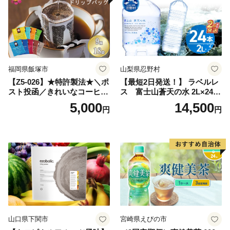
小分け お土産 お取り寄せ グ
ルメ 福岡 九州 福岡県 国産
日本 ふかむし茶 ふかむし 家
庭用 自宅用 ちゃ りょくちゃ
ふかむしちゃ 急須 甘み 川崎
町 送料無料
福岡県飯塚市
山梨県忍野村
【Z5-026】★特許製法★＼ポ
【最短2日発送！】 ラベルレ
スト投函／きれいなコーヒー
ス 富士山蒼天の水 2L×24本
ドリップバッグ9種セット(18
（4ケース）※離島不可 天然
5,000
14,500
円
円
袋)ゆうパケットでお届け！
水 ミネラルウォーター 水 ペ
ットボトル 2000ml バナジウ
ム天然水 飲料水 軟水 鉱水 国
産 シリカ ミネラル 美容 備蓄
防災 長期保存 富士山 山梨県
忍野村
山口県下関市
宮崎県えびの市