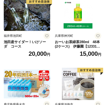
福井県池田町
兵庫県神河町
池田産サイダー！いけソー
おーいお茶緑茶280ml 48本
ダ コース
(2ケース) 伊藤園【123317
3】
20,000
15,000
円
円
鹿児島県垂水市
兵庫県淡路市