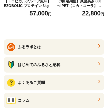
【トロピカルフルーツ風味】
（3回定期便）爽健美茶 600
EZOBOLIC プロテイン 3kg
ml PET【コカ・コーラ】ペ
ットボトル 1ケース(24本) 定
57,000
22,800
円
円
期便 3回(72本) セット お茶
カフェインゼロ ノンカフェ
イン ハトムギ ブレンド茶 宮
崎県 えびの市 送料無料
ふるラボとは
はじめてのふるさと納税
よくあるご質問
コラム