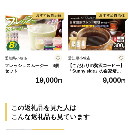
愛知県小牧市
愛知県小牧市
フレッシュスムージー 8個
【こだわりの贅沢コーヒー】
セット
「Sunny side」の自家焙煎珈
琲ブレンド珈琲飲み比べセッ
19,000
9,000
円
円
ト（300g）
この返礼品を見た人は
こんな返礼品も見ています