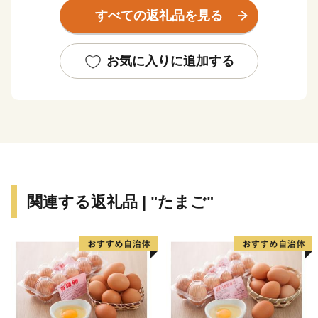
【ご注意】
すべての返礼品を見る
【重要】ご依頼をいただき出荷準備が開始された後のお
届け先変更はお承りできません。
「発送完了メール」に記載されたお荷物番号をもとに、
お気に入りに追加する
直接配送業者にお問い合わせください。
・返礼品の送付は、田原市外にお住まいの方に限らせて
いただきます。
・寄附につきましては、年度内の回数制限は現在設けて
おりません。
・返礼品のお届けには1～2ヶ月程度かかることがありま
す。
関連する返礼品 | "たまご"
・返礼品の写真はイメージです。
※1月1日～10日は指定日配送をお受けできません。ご
了承ください。※
※指定日配送を受付していない返礼品は、備考欄等にご
記入いただいた場合でもお受けすることが出来かねま
す。ご注意ください※