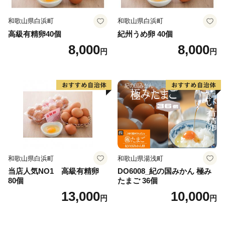
和歌山県白浜町
和歌山県白浜町
田原市は愛知県南部の渥美半島に位置し、ほぼ半島全
高級有精卵40個
紀州うめ卵 40個
域を市域としています。美しい海と緑豊かな自然に恵ま
8,000
8,000
円
円
れ、年間を通して日照時間が長い地域です。このような
条件から農業が盛んで、温室メロン、トマト、花きなど
の施設園芸をはじめ、キャベツ、ブロッコリー、スイー
トコーン、スイカなどの露地栽培、さらに乳牛、肉牛、
養豚などの畜産もあり全国有数の農業地帯として全国の
皆様に安全・安心な農産物をお届けしております。
このような中、田原市では「うるおいと活力のあるガ
ーデンシティ」を目指し、市民と協働で構想実現に向け
努力しております。また、市外から多くの方々が田原市
和歌山県白浜町
和歌山県湯浅町
を訪れ、さらには定住していただけるようにするため、
当店人気NO1 高級有精卵
DO6008_紀の国みかん 極み
80個
たまご 36個
サーフタウン構想を掲げ、推進しております。さらには
13,000
10,000
安全・安心な農産物を全国にお届けするため、環境保全
円
円
型農業の実現などにも力を注いでおります。
このような田原市の取り組みを応援していただける