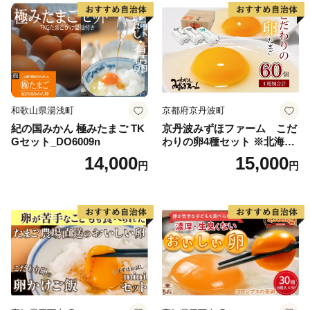
「応援団」として「ふるさと納税」を募集しておりま
す。多くの皆様からのご支援をお待ちしております。
■受領証明書及びワンストップ特例申請書のお届けにつ
いて
入金確認後、注文内容確認画面の【注文者情報】に記載
和歌山県湯浅町
京都府京丹波町
の住所にお送りいたします。
紀の国みかん 極みたまご TK
京丹波みずほファーム こだ
発送の時期は、2週間～1ヵ月以内を目途に、お礼の特産
Gセット_DO6009n
わりの卵4種セット ※北海
道・沖縄・その他離島は配送
品とは別にお送りいたします。(年末年始を除く)
14,000
15,000
円
円
不可