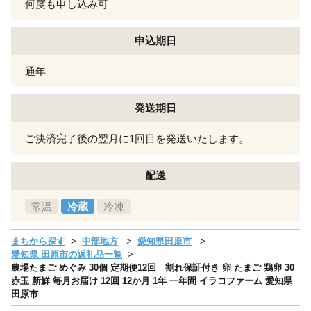
何度も申し込み可
申込期日
通年
発送期日
ご決済完了後の翌月に1回目を発送いたします。
配送
常温
冷蔵
冷凍
まちから探す
中部地方
愛知県田原市
愛知県 田原市の返礼品一覧
農場たまご めぐみ 30個 定期便12回 割れ保証付き 卵 たまご 鶏卵 30
赤玉 新鮮 毎月お届け 12回 12か月 1年 一年間 イラコファーム 愛知県
田原市