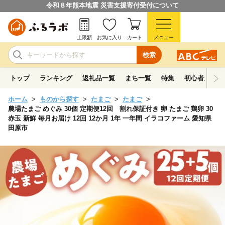
令和８年熊本地震 災害支援寄付受付について
上限額
お気に入り
カート
メニュー
検索
トップ
ランキング
返礼品一覧
まち一覧
特集
初心者ガイド
ホーム
ものから探す
たまご
たまご
農場たまご めぐみ 30個 定期便12回 割れ保証付き 卵 たまご 鶏卵 30
赤玉 新鮮 毎月お届け 12回 12か月 1年 一年間 イラコファーム 愛知県
田原市