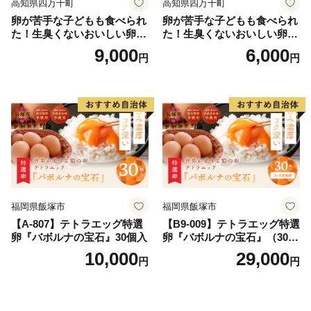
高知県四万十町
高知県四万十町
卵が苦手な子どもも食べられ
卵が苦手な子どもも食べられ
た！生臭くないおいしい卵を
た！生臭くないおいしい卵 6
味わう卵かけご飯ミニセット
個入×5P／Gbn-A03
9,000
6,000
円
円
(卵6個×2P、お米2合×1P、醤
油×1本、塩×1P)【お届け日
指定可能】／Gbn-B20
福岡県飯塚市
福岡県飯塚市
【A-807】テトラエッグ特選
【B9-009】テトラエッグ特選
卵『バボルナの宝石』30個入
卵『バボルナの宝石』（30
個/月）【3カ月定期便】
10,000
29,000
円
円