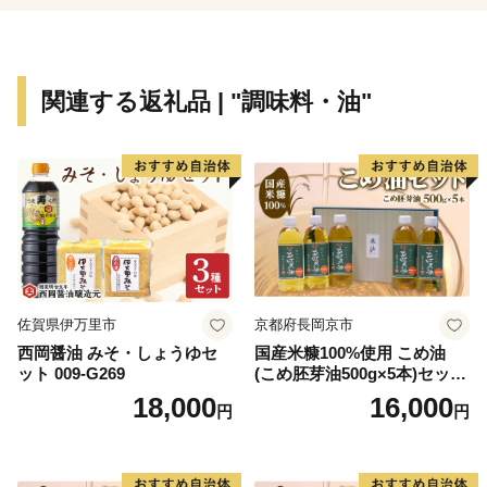
らい、その魅力を感じてもらいたいと思います。
関連する返礼品 | "調味料・油"
佐賀県伊万里市
京都府長岡京市
西岡醤油 みそ・しょうゆセ
国産米糠100%使用 こめ油
ット 009-G269
(こめ胚芽油500g×5本)セット
[1575]
18,000
16,000
円
円