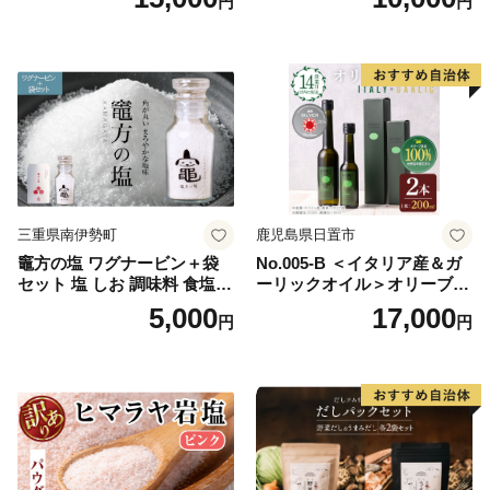
円
円
り 美味しい おいしい 鍋 しゃ
ぶしゃぶ 冷奴 魚料理 蒸し料
理 ドレッシング セット
三重県南伊勢町
鹿児島県日置市
竈方の塩 ワグナービン＋袋
No.005-B ＜イタリア産＆ガ
セット 塩 しお 調味料 食塩
ーリックオイル＞オリーブオ
天然 ミネラル 調味料 ソルト
イルセット(200ml×2本) 日置
5,000
17,000
円
円
salt 料理 味付 おにぎり 三重
市 特産品 調味料 油 エキスト
県 南伊勢 伊勢 志摩 5000円 5
ラバージン オリーブ セット
000円以下 五千円
ガーリック【鹿児島オリー
ブ】