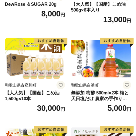
DewRose ＆SUGAR 20g
【大人気】【国産】こめ油
500g×6本入り
8,000
円
13,000
円
和歌山県古座川町
和歌山県白浜町
【大人気】【国産】こめ油
無添加 梅酢 500ml×2本 梅と
1,500g×10本
天日塩だけ 農家の手作り完
熟梅酢 調味料
30,000
5,000
円
円