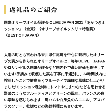
国際オリーブオイル品評会 OLIVE JAPAN 2021「あかつきミ
ッション」《金賞》《オリーブオイルソムリエ特別賞》
《BEST OF JAPAN》
太陽の町とも言われる香川県仁尾町を中心に栽培したオリー
ブの実から作られたオリーブオイルは、毎年OLIVE JAPAN
やロサンゼルス国際品評会など国内外で高い評価を獲得して
います!手摘みで収穫した実を丁寧に手選別し、24時間以内に
搾油したことで鮮度良くフルーティで繊細な風味に仕上がり
ました!ミッション種は特にトマトやこまつななどを思わせる
野菜のようなフルーティさとグリーンの風味、バランスの良
い辛味を感じられます。鳥ハムや白身魚のムニエル、アスパ
ラのソテー、牡蛎などの海鮮料理にも合います。