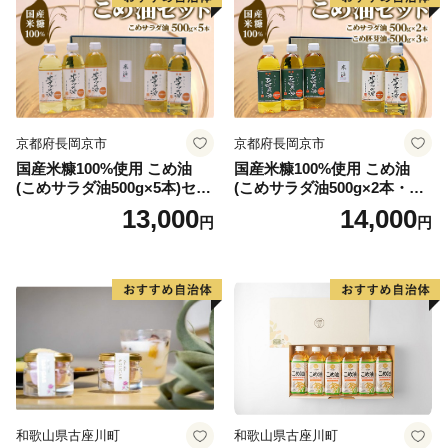
京都府長岡京市
京都府長岡京市
国産米糠100%使用 こめ油
国産米糠100%使用 こめ油
(こめサラダ油500g×5本)セッ
(こめサラダ油500g×2本・こ
ト [1574]
め胚芽油500g×3本)セット [1
13,000
14,000
円
円
573]
和歌山県古座川町
和歌山県古座川町