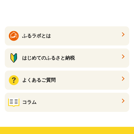
伝統製法 醤油 日本食 調味料
地元産 大豆 小麦 塩 だし 煮
物 和食 醤油 肉料理 魚料理
野菜料理 醤油 郷土料理 家庭
料理 醤油
ふるラボとは
はじめてのふるさと納税
よくあるご質問
コラム