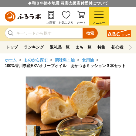
令和８年熊本地震 災害支援寄付受付について
上限額
お気に入り
カート
メニュー
検索
トップ
ランキング
返礼品一覧
まち一覧
特集
初心者ガイド
ホーム
ものから探す
調味料・油
食用油
100%香川県産EXVオリーブオイル あかつきミッション３本セット