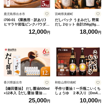
鹿児島県出水市
宮崎県美郷町
i700-01 《業務用・訳あり》
だしパック うまみだし 野菜
ヒマラヤ岩塩ピンクパウダー
だし 2セット 合計256g(8g×8
タイプ(5kg) 岩塩 塩 調味料
パック×2種×2セット) [岡田商
12,000
18,000
円
円
しお 保存料不使用 天然 パウ
店 宮崎県 美郷町 31ac0069]
ダータイプ グレインミルタ
国産 粉末 ダシ 出汁パック し
イプ 料理 バスソルト 入浴 普
いたけ 無塩
段使い ギフト 贈り物【ソル
ティースマイル】
香川県坂出市
和歌山県印南町
【鎌田醤油】 だし醤油500ml
手作り醤油！一升瓶こいくち
×12本入【だし醤油 醤油 人気
しょうゆ ２本入り［Dm4］
おすすめ 人気だし醤油 出汁
｜手作り 醤油 和歌山県 印南
25,000
10,000
円
円
醤油 AE1021】
町 一升瓶 こいくちしょうゆ