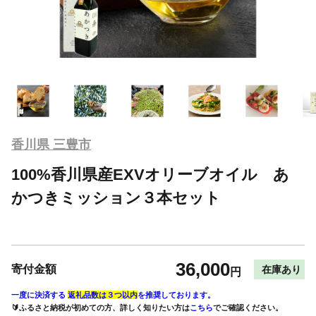
香川県 三豊市
100%香川県産EXVオリーブオイル あ
かつきミッション３本セット
36,000
寄付金額
在庫あり
円
一度に決済する
返礼品数は３つ以内
を推奨しております。
🔰ふるさと納税が初めての方、詳しく知りたい方は
こちら
でご確認ください。