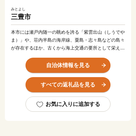
みとよし
三豊市
本市には瀬戸内随一の眺めを誇る「紫雲出山（しうでや
ま）」や、荘内半島の海岸線、粟島・志々島などの島々
が存在するほか、古くから海上交通の要所として栄え、
歴史の風情漂う仁尾の街並み、四国八十八ヶ所霊場の寺
院があります。
自治体情報を見る
また道の駅や温泉などの交流施設や海・里・山の幸を活
かしたマルシェも盛んに行われています。
すべての返礼品を見る
近年ではSNSをきっかけに多くの人が訪れるようになっ
た父母ヶ浜（ちちぶがはま）ですが、その景観は古くか
ら地元の皆さんの手によって守られてきました。
お気に入りに追加する
７つの町が合併し誕生した三豊市では様々な文化、歴史
が多様に存在しています。
近年は国内のみならず海外からも多くのお客様が訪れて
いますが、三豊市をこれからもっと多くの方に知っても