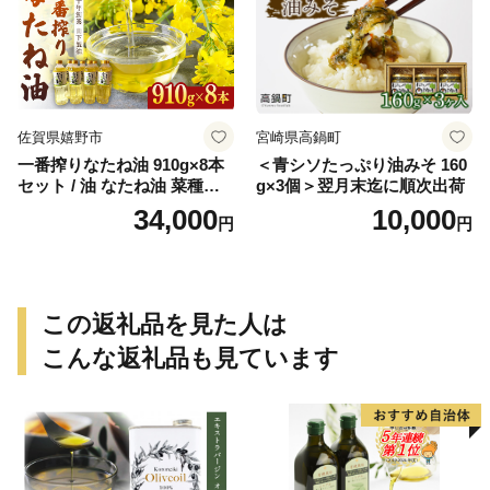
佐賀県嬉野市
宮崎県高鍋町
一番搾りなたね油 910g×8本
＜青シソたっぷり油みそ 160
セット / 油 なたね油 菜種油
g×3個＞翌月末迄に順次出荷
ナタネ【山下製油】 [NBE00
34,000
10,000
円
円
7]
この返礼品を見た人は
こんな返礼品も見ています