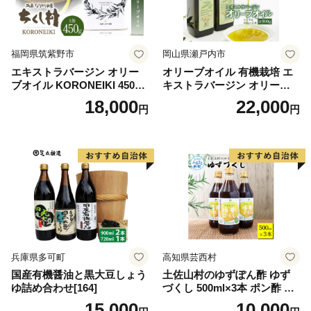
福岡県筑紫野市
岡山県瀬戸内市
エキストラバージン オリー
オリーブオイル 有機栽培 エ
ブオイル KORONEIKI 450g
キストラバージン オリーブ
[筑前たなか油屋 福岡県 筑紫
オイル シングル 2本 セット
18,000
22,000
円
円
野市 21760403] 油 食用油 オ
オーガニック 調味料 油 オリ
リーブ油
ーブ油 食用油 ギフト
兵庫県多可町
高知県芸西村
国産有機醤油と黒大豆しょう
土佐山村のゆずぽん酢 ゆず
ゆ詰め合わせ[164]
づくし 500ml×3本 ポン酢 ポ
ンズ ゆず 柚子 調味料 さっぱ
15,000
10,000