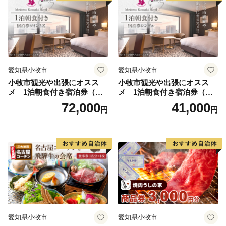
料無料
グが提供するサービスです。
※引き続き、郵送による申請も可能です。
・ワンストップ特例申請書は、ご希望の場合受領書と一
緒に送付していますが、直ちにご利用の場合、
ご自身でワンストップ特例申請される場合は申請書をダ
愛知県小牧市
愛知県小牧市
ウンロードしてください。
小牧市観光や出張にオスス
小牧市観光や出張にオスス
メ 1泊朝食付き宿泊券（ツ
メ 1泊朝食付き宿泊券（シ
https://img.furusato-
イン2名）
ングル）
72,000
41,000
tax.jp/img/x/city/files/35207/onestop_shinsei_55_5.pdf
円
円
≪下松市は「ふるさと納税」に関する業務を株式会社サ
イネックスに委託しています。≫
▼手続き、お礼の品、お申込みについてのお問い合わせ
サイネックスふるさと納税センター
〒515-0045
三重県松阪市駅部田町101
TEL：0800-170-2092（フリーコール）
愛知県小牧市
愛知県小牧市
FAX：0800-111-2636（フリーコール）