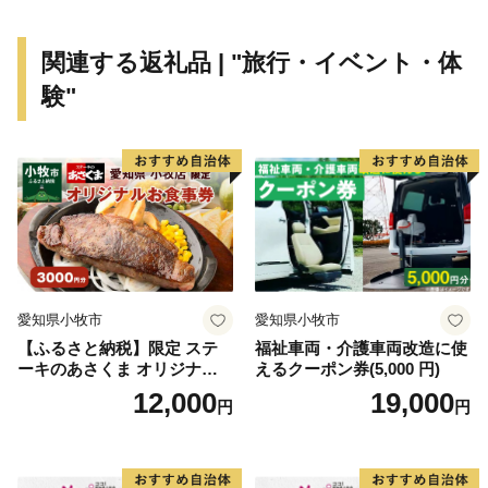
【下松市ふるさと寄附金について】
（ご注意）
関連する返礼品 | "旅行・イベント・体
・お礼の品は、下松市外にお住まいの方に限りお届けし
験"
ます。
・お礼の品のお届けには、1～2ヶ月程度かかることがあ
ります。
・お礼の品を受け取ることによる経済的利益について
は、一時所得に該当します。
・一回の寄附につき、お礼の品は最大10品までお選びい
ただけます。
・お礼の品の写真はイメージです。
愛知県小牧市
愛知県小牧市
■ワンストップ特例申請
【ふるさと納税】限定 ステ
福祉車両・介護車両改造に使
・令和4年10月14日より、オンラインでのワンストップ
ーキのあさくま オリジナル
えるクーポン券(5,000 円)
特例申請が可能になりました。
お食事券 3000円 お好きなメ
12,000
19,000
円
円
ご利用の際は、「自治体マイページ」にアカウントを作
ニュー 好きなだけ コーンス
ープ カレー サラダ プリン ソ
成し、メニューに沿って手続きを行ってください。自治
フトクリーム デザート 愛知
体マイページは、株式会社シフトセブンコンサルティン
県 小牧店 小牧市 チケット 送