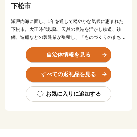
下松市
瀬戸内海に面し、1年を通して穏やかな気候に恵まれた
下松市。大正時代以降、天然の良港を活かし鉄道、鉄
鋼、造船などの製造業が集積し、「ものづくりのまち」
として発展してきました。平成に入り、都市基盤の整備
が進み、商業施設がコンパクトに集約しており「住みよ
自治体情報を見る
い」まちとして評価されています。
すべての返礼品を見る
【くだまつ 地名の由来】～降星伝説～
推古天皇の頃、松の木に大きな星が降ったとの伝説に
基づき「星が降（くだ）った松～降り松」から下松の地
お気に入りに追加する
名につながったと言われています。
また、百済との交易により百済と貿易する港「百済津
（くだらつ）」から「くだまつ」となったという説もあ
ります。