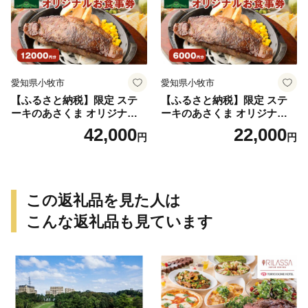
愛知県小牧市
愛知県小牧市
【ふるさと納税】限定 ステ
【ふるさと納税】限定 ステ
ーキのあさくま オリジナル
ーキのあさくま オリジナル
お食事券 12000円 お好きなメ
お食事券 6000円 お好きなメ
42,000
22,000
円
円
ニュー 好きなだけ コーンス
ニュー 好きなだけ コーンス
ープ カレー サラダ プリン ソ
ープ カレー サラダ プリン ソ
フトクリーム デザート 愛知
フトクリーム デザート 愛知
県 小牧店 小牧市 チケット 送
県 小牧店 小牧市 チケット 送
料無料
料無料
この返礼品を見た人は
こんな返礼品も見ています