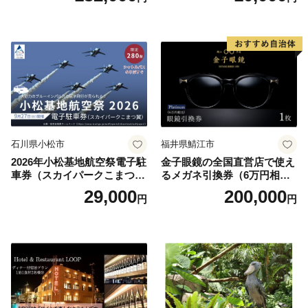
お土産 群馬県 長野原町 北軽
井沢】
石川県小松市
福井県鯖江市
2026年小松基地航空祭電子駐
金子眼鏡の全国直営店で使え
車券（スカイパークこまつ
るメガネ引換券（6万円相
翼） 駐車場 シャトルバスの
当） Platinum
29,000
200,000
円
円
りばすぐ 石川県 小松市