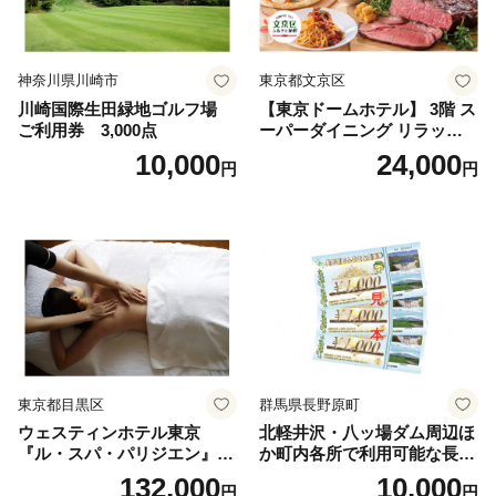
神奈川県川崎市
東京都文京区
川崎国際生田緑地ゴルフ場
【東京ドームホテル】 3階 ス
ご利用券 3,000点
ーパーダイニング リラッサ
ランチブッフェ お食事券 大
10,000
24,000
円
円
人1名様分 関東 東京 ご利用
券 ランチ 昼食 食事券 レスト
ラン ブッフェ 東京都 お食事
券
東京都目黒区
群馬県長野原町
ウェスティンホテル東京
北軽井沢・八ッ場ダム周辺ほ
『ル・スパ・パリジエン』選
か町内各所で利用可能な長野
べるボディセラピー90分/1名
原町ふるさと感謝券（3,000
132,000
10,000
円
円
円分）【トラベル 観光 旅行