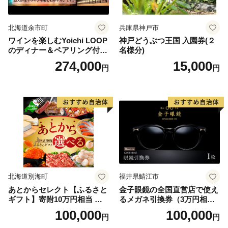
北海道余市町
兵庫県神戸市
ワインを楽しむYoichi LOOP
神戸どうぶつ王国 入園券(２
のディナー＆ペアリング付宿
名様分)
泊プラン＜デラックスツイン
274,000
15,000
円
円
＞
北海道別海町
福井県鯖江市
あとからセレクト【ふるさと
金子眼鏡の全国直営店で使え
ギフト】寄附10万円相当 あ
るメガネ引換券（3万円相
とから選べる！ ギフト いく
当） Bronze
100,000
100,000
円
円
ら ほたて 海鮮 牛肉 別海町