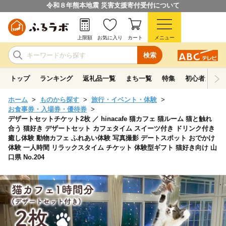
令和８年熊本地震 災害支援寄付受付について
上限額
お気に入り
カート
メニュー
検索
トップ
ランキング
返礼品一覧
まち一覧
特集
初心者ガイド
ホーム
ものから探す
旅行・イベント・体験
お食事券・入場券・優待券
デザートセットチケット2枚 ／ hinacafe 猫カフェ 猫ルーム 猫と触れ
合う 猫好き デザートセット カフェタイム スイーツ付き ドリンク付き
癒し体験 動物カフェ ふれあい体験 写真撮影 デートスポット おでかけ
体験 一人時間 リラックスタイム チケット 体験型ギフト 猫好き向け 山
口県 No.204