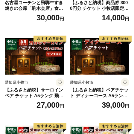
名古屋コーチンと飛騨牛すき
【ふるさと納税】商品券 300
※受付時間 午前10時～午後5時（土・日・祝除く）
焼きの会席「駒木会席」食事
0円分 チケット 小牧店限定
券 1名分
お食事券 お食事チケット ラ
30,000
14,000
円
円
ンチ ディナー 金券 国産 本格
焼肉 焼肉 焼肉食べ放題 うし
の家 ギフト 小牧市 送料無料
愛知県小牧市
愛知県小牧市
【ふるさと納税】サーロイン
【ふるさと納税】ペアチケッ
ペア チケット A5ランク 飛騨
ト ディナーコース A5ランク
牛 ステーキ ランチ 限定 ペア
飛騨牛 コース 記念日 お誕生
27,000
39,000
円
円
セット 記念日 誕生日 特別な
日 特別な日 完全個室 ノンア
日 完全個室 前菜 サラダ デザ
ルコール スパークリングワ
ート ドリンク セレブレ お食
イン 1本付き デザート ドリ
事券 愛知県 小牧市 送料無料
ンク セレブレ お食事券 愛知
県 小牧市 送料無料