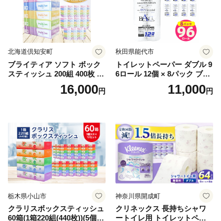
北海道倶知安町
秋田県能代市
ブライティア ソフト ボック
トイレットペーパー ダブル 9
スティッシュ 200組 400枚 60
6ロール 12個 × 8パック ブラ
箱 日本製 まとめ買い ティッ
ンカ 再生紙 100％ 芯あり 日
16,000
11,000
円
円
シュ リサイクル 長持 防災 常
用品 消耗品 無香料 生活用品
備品 日用雑貨 消耗品 生活必
備蓄 秋田県 能代市 送料無料
需品 備蓄 ペーパー 紙 北海道
《能代製紙》
倶知安町 日用品
栃木県小山市
神奈川県開成町
クラリスボックスティッシュ
クリネックス 長持ちシャワ
60箱(1箱220組(440枚))(5個入
ートイレ用 トイレットペー