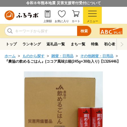
令和８年熊本地震 災害支援寄付受付について
上限額
お気に入り
カート
メニュー
検索
トップ
ランキング
返礼品一覧
まち一覧
特集
初心者ガイド
ホーム
ものから探す
雑貨・日用品
その他雑貨・日用品
『農協の飲めるごはん』(ココア風味)1箱(245g×30缶入り)【1326446】