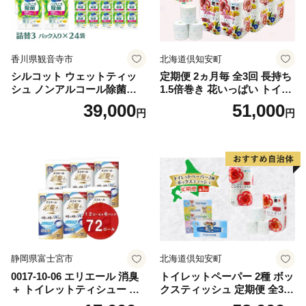
香川県観音寺市
北海道倶知安町
シルコット ウェットティッ
定期便 2ヵ月毎 全3回 長持ち
シュ ノンアルコール除菌詰
1.5倍巻き 花いっぱい トイレ
替（43枚×3P）×24袋 日用品
ットペーパー ダブル 45ｍ 計
39,000
51,000
円
円
おもちゃ 拭き取り 手拭き 外
72ロール 全18種 花柄 プリン
出時 お出かけ時 食事前 緑茶
ト ハーブ 香り付き 日本製 ま
カテキン配合
とめ買い 防災 常備品 ペーパ
ー 消耗品 備蓄 送料無料 北海
道 倶知安町 日用品
静岡県富士宮市
北海道倶知安町
0017-10-06 エリエール 消臭
トイレットペーパー 2種 ボッ
＋ トイレットティシュー し
クスティッシュ 定期便 全3
っかり香るフレッシュクリア
回 日本製 まとめ買い 防災