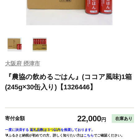
大阪府 摂津市
『農協の飲めるごはん』(ココア風味)1箱
(245g×30缶入り)【1326446】
22,000
寄付金額
在庫あり
円
一度に決済する
返礼品数は３つ以内
を推奨しております。
🔰ふるさと納税が初めての方、詳しく知りたい方は
こちら
でご確認ください。