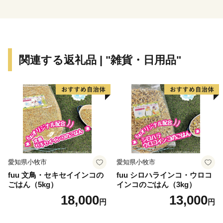
関連する返礼品 | "雑貨・日用品"
愛知県小牧市
愛知県小牧市
fuu 文鳥・セキセイインコの
fuu シロハラインコ・ウロコ
ごはん（5kg）
インコのごはん（3kg）
18,000
13,000
円
円