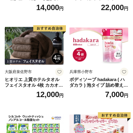
り×12セット)【1256759】
パー（ダブル）64ロール(8ロ
14,000
22,000
円
円
ール×8パック) 開成町 トイレ
ットペーパーダブル 日用品
国産 新生活 ダブル SDGs 備
蓄 防災 エコ 消耗品 生活雑貨
生活用品 無香料 トイレット
ペーパー ダブル といれっと
ぺーぱー トイレ クレシア ト
イレットペーパー [BDBH002
-1]
大阪府泉佐野市
兵庫県小野市
ヒオリエ 上質ホテルタオル
ボディソープ hadakara ( ハ
フェイスタオル 4枚 カカオ
ダカラ ) 泡タイプ 詰め替え 4
【タオル 泉州タオル 吸水 普
40ml×4袋 ボディーソープ 泡
12,000
7,000
円
円
段使い 無地 シンプル 日用品
ボディソープ 泡 日用品 消耗
ふわふわ ふかふか 家族 たお
品 バス用品 大容量 いい 匂い
る 一人暮らし】
ボディ 保湿 LION ライオン
泡石鹸 石鹸 兵庫 兵庫県 小野
市