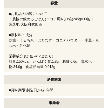
容量
■お礼品の内容について
・農協の飲めるごはん(ココア風味)[1箱(245g×30缶)]
製造地:大阪府吹田市
■原材料・成分
砂糖・うるち米・はとむぎ・ココアパウダー・小豆・も
ち米・乳化剤
栄養成分表(1缶245g当たり)
熱量:150kcal、たんぱく質:1.8g、脂質:0.6g、炭水化
物:34.0g、食塩相当量:0.013g
消費期限
■賞味期限:製造日から5年間
事業者