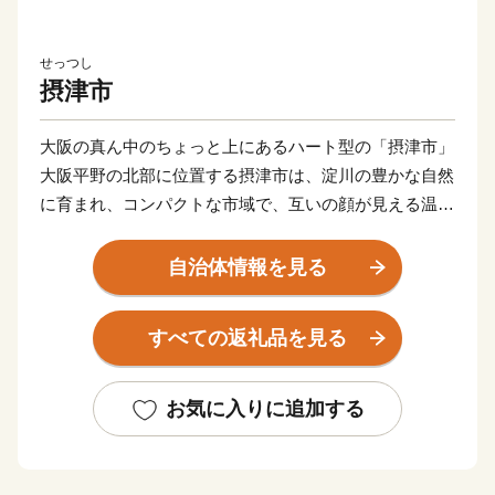
せっつし
摂津市
大阪の真ん中のちょっと上にあるハート型の「摂津市」
大阪平野の北部に位置する摂津市は、淀川の豊かな自然
に育まれ、コンパクトな市域で、互いの顔が見える温か
いまちです。
また、都心に近く通勤通学の利便性が良いだけではな
自治体情報を見る
く、「新幹線鳥飼車両基地」「阪急電鉄正雀工場」もあ
り、鉄道好きの方にもに愛されています。
すべての返礼品を見る
約4,000の中小企業があり、「摂津優品（せっつすぐれ
もん）」として、中小企業の優れた技術を活かした商品
がたくさんあります。
お気に入りに追加する