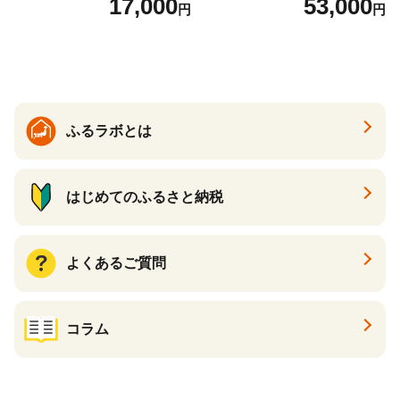
17,000
53,000
円
円
の香り ダブル 12ロール×6パ
常備品 日用雑貨 消耗品 生活
ック 72ロール 25m トイレ
必需品 大容量 備蓄 リサイク
ットペーパー パルプ100％ 消
ル ティッシュ ペーパー まと
臭 防臭 日用品 消耗品 備蓄
め買い 雑貨 倶知安町
ふるラボとは
はじめてのふるさと納税
よくあるご質問
コラム