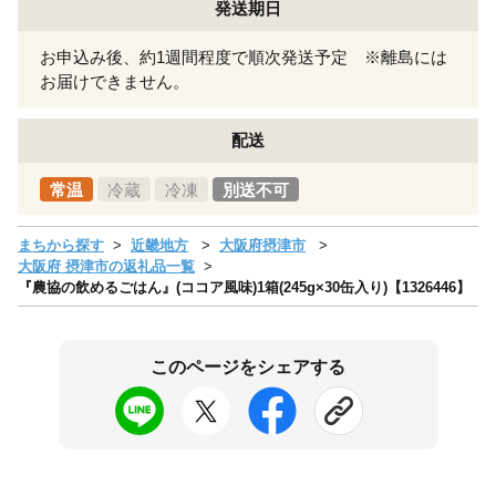
発送期日
お申込み後、約1週間程度で順次発送予定 ※離島には
お届けできません。
配送
常温
冷蔵
冷凍
別送不可
まちから探す
近畿地方
大阪府摂津市
大阪府 摂津市の返礼品一覧
『農協の飲めるごはん』(ココア風味)1箱(245g×30缶入り)【1326446】
このページをシェアする