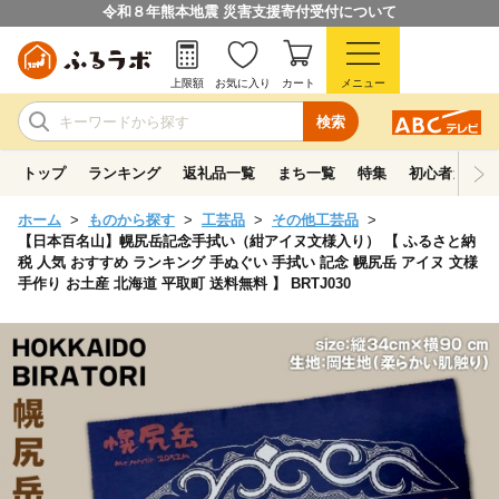
令和８年熊本地震 災害支援寄付受付について
上限額
お気に入り
カート
メニュー
検索
トップ
ランキング
返礼品一覧
まち一覧
特集
初心者ガイド
ホーム
ものから探す
工芸品
その他工芸品
【日本百名山】幌尻岳記念手拭い（紺アイヌ文様入り） 【 ふるさと納
税 人気 おすすめ ランキング 手ぬぐい 手拭い 記念 幌尻岳 アイヌ 文様
手作り お土産 北海道 平取町 送料無料 】 BRTJ030