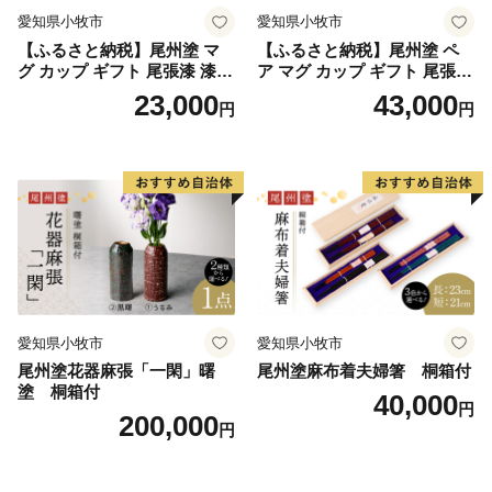
を併設した「二風谷ファミリーランドキャンプ場」、
愛知県小牧市
愛知県小牧市
「ニセウエコランドキャンプ場」、北海道内でも数少な
【ふるさと納税】尾州塗 マ
【ふるさと納税】尾州塗 ペ
い炭酸泉を楽しめ館内にはレストランやお土産コーナー
グ カップ ギフト 尾張漆 漆
ア マグ カップ ギフト 尾張漆
の他、宿泊施設やグランピングもある「平取温泉ゆか
漆器 漆器工芸 工芸品 芸術性
漆 漆器 漆器工芸 工芸品 芸術
23,000
43,000
円
円
実用性 抗菌性 美味しく安全
性 実用性 抗菌性 美味しく安
ら」など歴史・文化や大自然を満喫できるスッポトが満
な食事 手作り 贈答用 くつろ
全な食事 手作り 贈答用 くつ
載です。
ぎ おうち時間 プレゼント 抗
ろぎ おうち時間 プレゼント
ウイルス効果 お取り寄せ 愛
抗ウイルス効果 お取り寄せ
知県 小牧市 送料無料
愛知県 小牧市 送料無料
ふるさと納税を通じて、まちの再生・活性化、豊かな自
然や文化の継承など、平取町が抱えている課題解決にお
力添えいただいけますとともに、平取町ならではの特産
品をご堪能いただけると幸いです。
愛知県小牧市
愛知県小牧市
尾州塗花器麻張「一閑」曙
尾州塗麻布着夫婦箸 桐箱付
塗 桐箱付
40,000
円
200,000
円