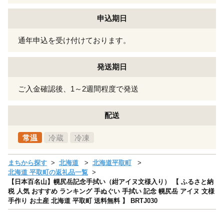
申込期日
通年申込を受け付けております。
発送期日
ご入金確認後、1～2週間程度で発送
配送
常温
冷蔵
冷凍
まちから探す
北海道
北海道平取町
北海道 平取町の返礼品一覧
【日本百名山】幌尻岳記念手拭い（紺アイヌ文様入り） 【 ふるさと納
税 人気 おすすめ ランキング 手ぬぐい 手拭い 記念 幌尻岳 アイヌ 文様
手作り お土産 北海道 平取町 送料無料 】 BRTJ030