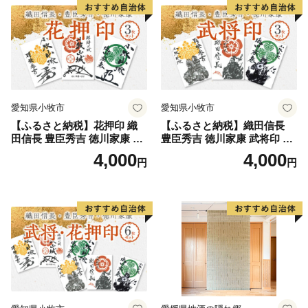
愛知県小牧市
愛知県小牧市
【ふるさと納税】花押印 織
【ふるさと納税】織田信長
田信長 豊臣秀吉 徳川家康 3
豊臣秀吉 徳川家康 武将印 3
枚 セット 戦国 武将 小牧山城
枚 セット イラスト 戦国 武将
4,000
4,000
円
円
墨絵 龍画師 書道アーティス
小牧山城 墨絵 龍画師 書道ア
ト 池谷公智 渾身の一作 作品
ーティスト 池谷公智 渾身の
雑貨 工芸品 グッズ 愛知県 小
一作 作品 雑貨 工芸品 グッズ
牧市 お取り寄せ 送料無料
愛知県 小牧市 お取り寄せ 送
料無料