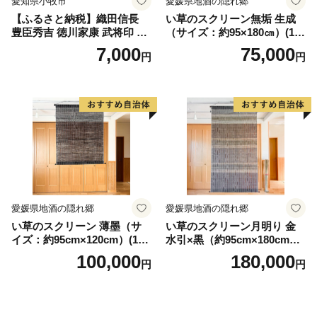
愛知県小牧市
愛媛県地酒の隠れ郷
【ふるさと納税】織田信長
い草のスクリーン無垢 生成
豊臣秀吉 徳川家康 武将印 花
（サイズ：約95×180㎝）(14
押印 6枚 セット イラスト 戦
3)
7,000
75,000
円
円
国 武将 小牧山城 墨絵 龍画師
書道アーティスト 池谷公智
渾身の一作 作品 雑貨 工芸品
グッズ 愛知県 小牧市 お取り
寄せ 送料無料
愛媛県地酒の隠れ郷
愛媛県地酒の隠れ郷
い草のスクリーン 薄墨（サ
い草のスクリーン月明り 金
イズ：約95cm×120cm）(14
水引×黒（約95cm×180cm）
6)
(147)
100,000
180,000
円
円