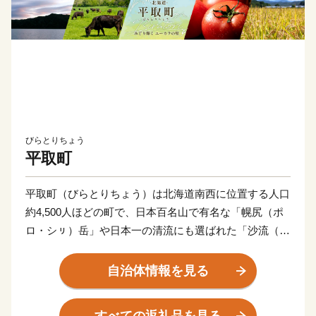
びらとりちょう
平取町
平取町（びらとりちょう）は北海道南西に位置する人口
約4,500人ほどの町で、日本百名山で有名な「幌尻（ポ
ロ・シㇼ）岳」や日本一の清流にも選ばれた「沙流（さ
る）川」などの豊かな自然と共にアイス文化が色濃く残
るまちです。
自治体情報を見る
雄大な沙流川に育まれた自然環境では、出荷量全道一の