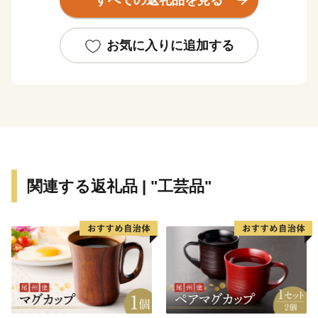
すべての返礼品を見る
出荷量を誇る「びらとりトマト」を使った「ニㇱパの恋
人」シリーズのトマトジュースや北海道を代表する銘柄
牛の「びらとり和牛」、ゆめぴりかコンテストで最高金
お気に入りに追加する
賞を受賞した「ゆめぴりか」など全国に誇れる逸品が揃
っています。
また、平取町には、先住民族アイヌの文化と伝統を学ぶ
ことができる「二風谷（にぶたに）アイヌ文化博物館」
や工芸家の作品を購入できる「二風谷工芸館」などの施
設があり、アイヌ文化を学び、体感することができる空
関連する返礼品 | "工芸品"
間「二風谷コタン」があります。2019年4月にはアイヌ
工芸品を気軽に体験できる「平取町アイヌ工芸伝承館ウ
レㇱパ」がオープンしました。その他にも、野生の「す
ずらん」が日本一の広さで咲き誇るすずらん群生地、義
経の御神像が安置され祭られている「義経神社」やアイ
ヌ民族から判官カムイとして親しまれた義経にまつわる
資料を展示している「義経資料館」、オートキャンプ場