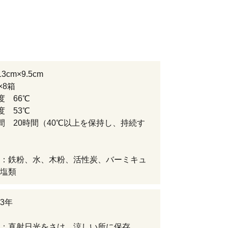
cm×9.5cm
枚入×8箱
度 66℃
度 53℃
間 20時間（40℃以上を保持し、持続す
：鉄粉、水、木粉、活性炭、バーミキュ
塩類
3年
：直射日光をさけ、涼しい所に保存