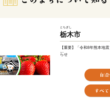
とちぎし
栃木市
【重要】「令和8年熊本地
らせ
2026年7月28日に発生し
れた皆様に、心よりお見舞
一日も早い復旧と、皆様の
地震の影響により、現在、
九州全域への配送に遅延が
物流網の復旧状況を確認し