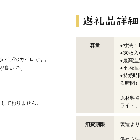
容量
●寸法：13
●30
タイプのカイロです。
●最高温
が良いです。
●平均温
●持続時
る時間）
。
原材料名
たしておりません。
ライト、
消費期限
製造より
保存方法