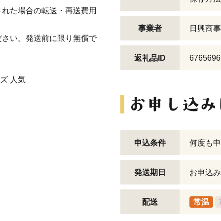
された場合の転送・再送費用
事業者
日興商事
ださい。発送前に限り無償で
返礼品ID
6765696
ズ 人気
申込条件
何度も申
発送期日
お申込み
配送
常温