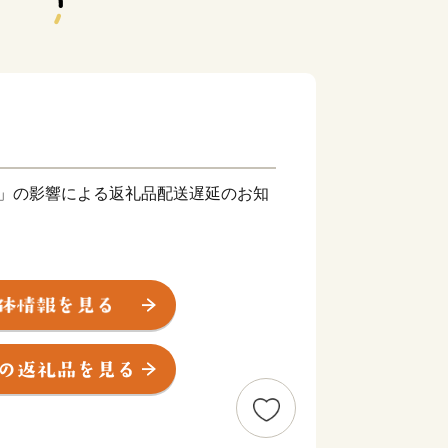
震」の影響による返礼品配送遅延のお知
ました「令和8年熊本地震」により被災さ
い申し上げます。
安全を心よりお祈りいたします。
熊本県一部地域への配送が停止、および
生じております。
つつ、準備が整い次第順次返礼品発送の