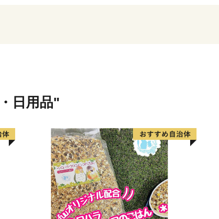
手配を進めております。
お届けまで今しばらくお時
協力を賜りますようお願い
江戸時代には、日光例幣使
貨・日用品"
巴波川（うずまがわ）の舟
した。
喜多川歌麿ゆかりの地でも
歴史的な街並みが残ってお
また、米、イチゴ、ぶどう
県内有数の農業地帯でもあ
れ、賑わいを呼んでいます