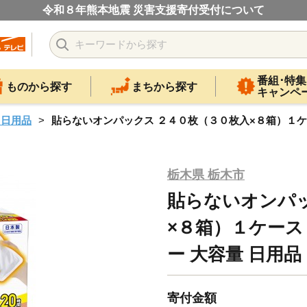
令和８年熊本地震 災害支援寄付受付について
番組･特集
ものから探す
まちから探す
キャンペ
・日用品
貼らないオンパックス ２４０枚（３０枚入×８箱）１ケース
栃木県 栃木市
貼らないオンパッ
×８箱）１ケース 
ー 大容量 日用品
寄付金額