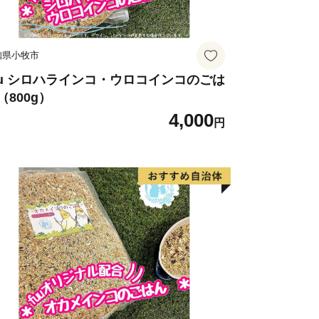
知県小牧市
uu シロハラインコ・ウロコインコのごは
（800g）
4,000
円