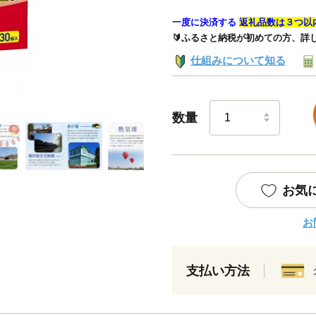
一度に決済する
返礼品数は３つ以
🔰ふるさと納税が初めての方、詳
仕組みについて知る
数量
お気
お
支払い方法