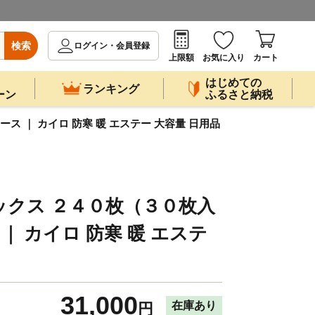
検索
ログイン・会員登録
上限額
お気に入り
カート
はじめての
ランキング
ーン
ふるさと納税
 ｜ カイロ 防寒 暖 エステー 大容量 日用品
クス ２４０枚（３０枚入
｜ カイロ 防寒 暖 エステ
31,000
在庫あり
円