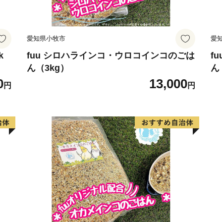
愛知県小牧市
愛
k
fuu シロハラインコ・ウロコインコのごは
f
ん（3kg）
ん
0
13,000
円
円