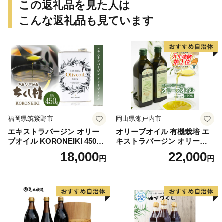
この返礼品を見た人は
こんな返礼品も見ています
福岡県筑紫野市
岡山県瀬戸内市
エキストラバージン オリー
オリーブオイル 有機栽培 エ
ブオイル KORONEIKI 450g
キストラバージン オリーブ
[筑前たなか油屋 福岡県 筑紫
オイル シングル 2本 セット
18,000
22,000
円
円
野市 21760403] 油 食用油 オ
オーガニック 調味料 油 オリ
リーブ油
ーブ油 食用油 ギフト