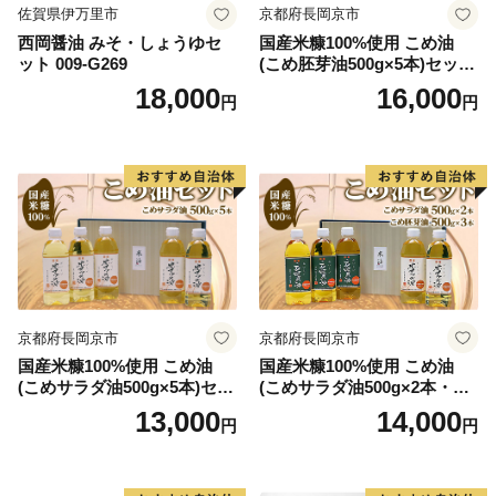
佐賀県伊万里市
京都府長岡京市
西岡醤油 みそ・しょうゆセ
国産米糠100%使用 こめ油
ット 009-G269
(こめ胚芽油500g×5本)セット
[1575]
18,000
16,000
円
円
京都府長岡京市
京都府長岡京市
国産米糠100%使用 こめ油
国産米糠100%使用 こめ油
(こめサラダ油500g×5本)セッ
(こめサラダ油500g×2本・こ
ト [1574]
め胚芽油500g×3本)セット [1
13,000
14,000
円
円
573]