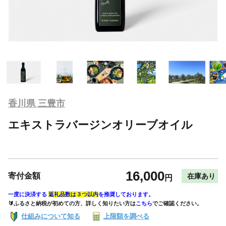
香川県 三豊市
エキストラバージンオリーブオイル
16,000
寄付金額
在庫あり
円
一度に決済する
返礼品数は３つ以内
を推奨しております。
🔰ふるさと納税が初めての方、詳しく知りたい方は
こちら
でご確認ください。
仕組みについて知る
上限額を調べる