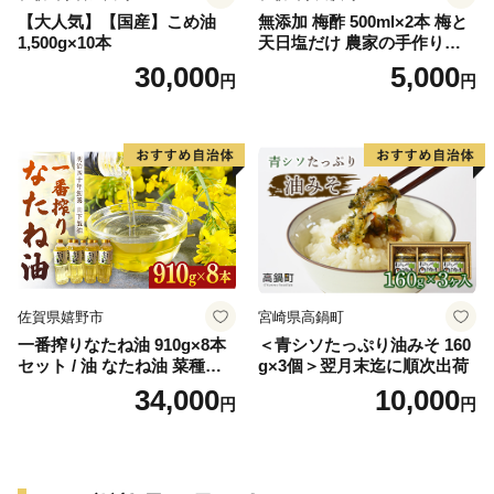
【大人気】【国産】こめ油
無添加 梅酢 500ml×2本 梅と
1,500g×10本
天日塩だけ 農家の手作り完
熟梅酢 調味料
30,000
5,000
円
円
佐賀県嬉野市
宮崎県高鍋町
一番搾りなたね油 910g×8本
＜青シソたっぷり油みそ 160
セット / 油 なたね油 菜種油
g×3個＞翌月末迄に順次出荷
ナタネ【山下製油】 [NBE00
34,000
10,000
円
円
7]