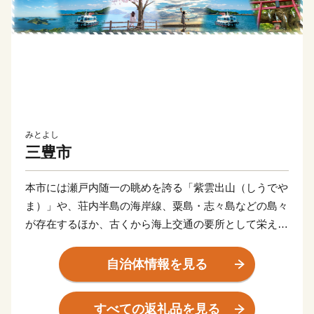
みとよし
三豊市
本市には瀬戸内随一の眺めを誇る「紫雲出山（しうでや
ま）」や、荘内半島の海岸線、粟島・志々島などの島々
が存在するほか、古くから海上交通の要所として栄え、
歴史の風情漂う仁尾の街並み、四国八十八ヶ所霊場の寺
院があります。
自治体情報を見る
また道の駅や温泉などの交流施設や海・里・山の幸を活
かしたマルシェも盛んに行われています。
すべての返礼品を見る