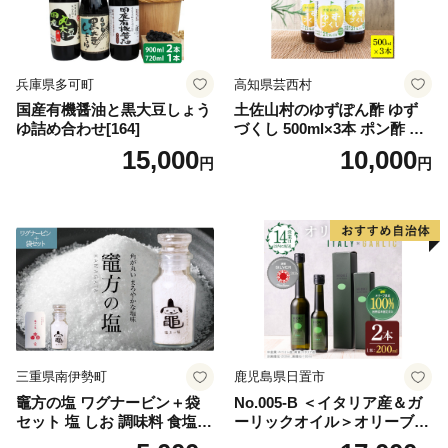
兵庫県多可町
高知県芸西村
国産有機醤油と黒大豆しょう
土佐山村のゆずぽん酢 ゆず
ゆ詰め合わせ[164]
づくし 500ml×3本 ポン酢 ポ
ンズ ゆず 柚子 調味料 さっぱ
15,000
10,000
円
円
り 美味しい おいしい 鍋 しゃ
ぶしゃぶ 冷奴 魚料理 蒸し料
理 ドレッシング セット
三重県南伊勢町
鹿児島県日置市
竈方の塩 ワグナービン＋袋
No.005-B ＜イタリア産＆ガ
セット 塩 しお 調味料 食塩
ーリックオイル＞オリーブオ
天然 ミネラル 調味料 ソルト
イルセット(200ml×2本) 日置