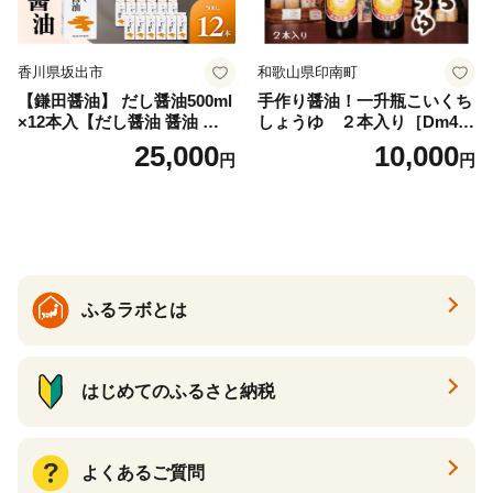
香川県坂出市
和歌山県印南町
【鎌田醤油】 だし醤油500ml
手作り醤油！一升瓶こいくち
×12本入【だし醤油 醤油 人気
しょうゆ ２本入り［Dm4］
おすすめ 人気だし醤油 出汁
｜手作り 醤油 和歌山県 印南
25,000
10,000
円
円
醤油 AE1021】
町 一升瓶 こいくちしょうゆ
伝統製法 醤油 日本食 調味料
地元産 大豆 小麦 塩 だし 煮
物 和食 醤油 肉料理 魚料理
野菜料理 醤油 郷土料理 家庭
料理 醤油
ふるラボとは
はじめてのふるさと納税
よくあるご質問