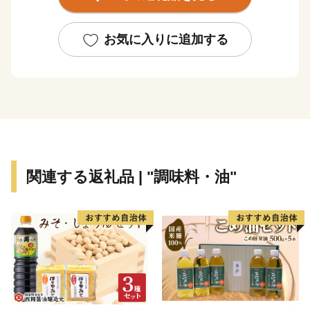
近年ではSNSをきっかけに多くの人が訪れるようになっ
た父母ヶ浜（ちちぶがはま）ですが、その景観は古くか
ら地元の皆さんの手によって守られてきました。
お気に入りに追加する
７つの町が合併し誕生した三豊市では様々な文化、歴史
が多様に存在しています。
近年は国内のみならず海外からも多くのお客様が訪れて
いますが、三豊市をこれからもっと多くの方に知っても
らい、その魅力を感じてもらいたいと思います。
関連する返礼品 | "調味料・油"