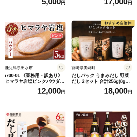
5,000
17,000
円
円
salt 料理 味付 おにぎり 三重
市 特産品 調味料 油 エキスト
県 南伊勢 伊勢 志摩 5000円 5
ラバージン オリーブ セット
000円以下 五千円
ガーリック【鹿児島オリー
ブ】
鹿児島県出水市
宮崎県美郷町
i700-01 《業務用・訳あり》
だしパック うまみだし 野菜
ヒマラヤ岩塩ピンクパウダー
だし 2セット 合計256g(8g×8
タイプ(5kg) 岩塩 塩 調味料
パック×2種×2セット) [岡田商
12,000
18,000
円
円
しお 保存料不使用 天然 パウ
店 宮崎県 美郷町 31ac0069]
ダータイプ グレインミルタ
国産 粉末 ダシ 出汁パック し
イプ 料理 バスソルト 入浴 普
いたけ 無塩
段使い ギフト 贈り物【ソル
ティースマイル】