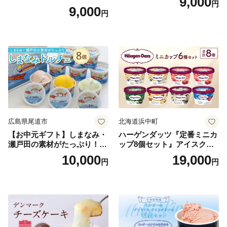
9,000
円
9,000
円
広島県尾道市
北海道浜中町
【お中元ギフト】しまなみ・
ハーゲンダッツ『定番ミニカ
瀬戸田の素材がたっぷり！ジ
ップ8個セット』アイスクリ
ェラート8個
ーム アイス スイーツ デザー
10,000
19,000
円
円
ト_H0016-104