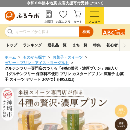
令和８年熊本地震 災害支援寄付受付について
上限額
お気に入り
カート
メニュー
検索
トップ
ランキング
返礼品一覧
まち一覧
特集
初心者ガイド
ホーム
ものから探す
お菓子・スイーツ
ゼリー・プリン・アイス・ヨーグルト
グルテンフリー専門店のつくる「4種の贅沢・濃厚プリン」8個入り
【グルテンフリー 保存料不使用 プリン カスタードプリン 洋菓子 お菓
子 スイーツ デザート おやつ】(H053323)