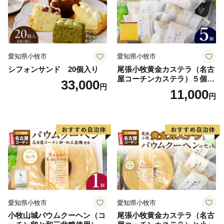
愛知県小牧市
愛知県小牧市
シフォンサンド 20個入り
尾張小牧黄金カステラ（名古
屋コーチンカステラ）５個入
33,000
円
名古屋コーチン カステラ ザ
11,000
円
ラメ 常温 愛知県 小牧市 アン
プチベアやぐま
愛知県小牧市
愛知県小牧市
小牧山城バウムクーヘン（コ
尾張小牧黄金カステラ（名古