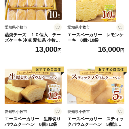
愛知県小牧市
愛知県小牧市
蒸焼チーズ １０個入 チー
エースベーカリー レモンケ
ズケーキ 冷凍 愛知県 小牧市
ーキ 8個×10袋
アンプチベアやぐま
13,000
16,000
円
円
愛知県小牧市
愛知県小牧市
エースベーカリー 生厚切り
エースベーカリー スティッ
バウムクーヘン 8個×12袋
クバウムクーヘン 5種詰合