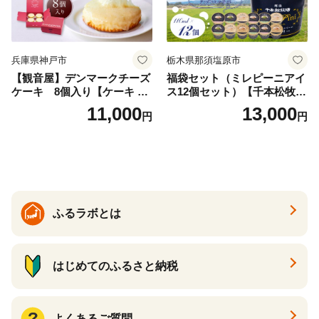
兵庫県神戸市
栃木県那須塩原市
【観音屋】デンマークチーズ
福袋セット（ミレピーニアイ
ケーキ 8個入り【ケーキ チ
ス12個セット）【千本松牧
ーズケーキ 人気スイーツ お
場】 ns025-014-12 【デザー
11,000
13,000
円
円
すすめスイーツ 神戸スイー
ト 詰め合わせ ギフト】
ツ 新感覚チーズケーキ おす
すめケーキ 兵庫県 神戸市 D0
910-17】
ふるラボとは
はじめてのふるさと納税
よくあるご質問