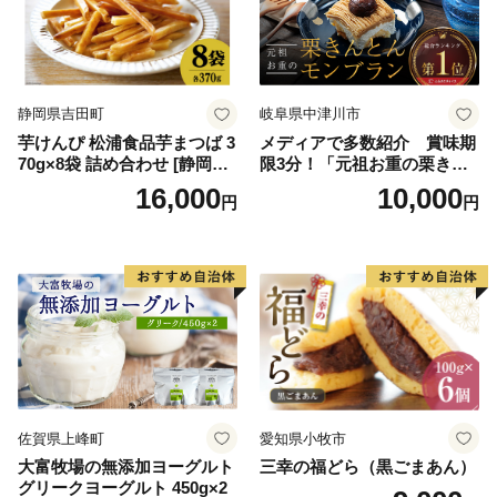
バニラ＆クッキー ウベ 沖縄
紅イモ 塩ちんすこう 沖縄シ
ークヮーサー 沖縄黒糖 琉球
ロイヤルミルクティ 沖縄パ
イン
静岡県吉田町
岐阜県中津川市
芋けんぴ 松浦食品芋まつば 3
メディアで多数紹介 賞味期
70g×8袋 詰め合わせ [静岡伊
限3分！「元祖お重の栗きん
勢丹(松浦食品) 静岡県 吉田町
とんモンブラン」 【未来の
16,000
10,000
円
円
22424274] 芋ケンピ セット
ご褒美】スイーツ 栗 モンブ
小袋 個包装 小分け
ラン くりきんとん デザート
ご褒美 お取り寄せ くり お菓
子 菓子 F4N-2298
佐賀県上峰町
愛知県小牧市
大富牧場の無添加ヨーグルト
三幸の福どら（黒ごまあん）
グリークヨーグルト 450g×2