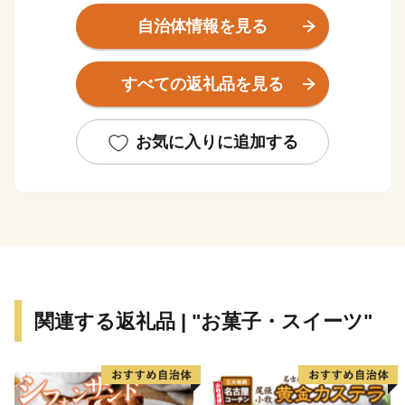
市内には吉野ヶ里遺跡や歴史的建造物、神社などの多
自治体情報を見る
くの歴史的、文化的遺産があり、様々な郷土芸能や伝統
行事が継承され、地域文化として形成されています。
すべての返礼品を見る
お気に入りに追加する
関連する返礼品 | "お菓子・スイーツ"