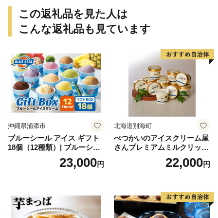
この返礼品を見た人は
こんな返礼品も見ています
沖縄県浦添市
北海道別海町
ブルーシール アイス ギフト
べつかいのアイスクリーム屋
18個（12種類）| ブルーシー
さんプレミアムミルクリッチ
ルアイス ブルーシールアイ
12個（AP-01）（ 北海道アイ
23,000
22,000
円
円
スクリーム 着日指定可能 送
ス 北海道産アイス アイス ア
料無料 ジェラート 沖縄県 バ
イススイーツ アイスクリー
ースデー 贈り物 プレゼント
ム 北海道産アイスクリーム
誕生日 カップ 詰め合わせ バ
道産アイス 道産アイスクリ
ラエティ | バニラ チョコレー
ーム ギフト 詰合せ 詰め合わ
ト ストロベリー ピスタチオ
せ ふるさと納税 ）