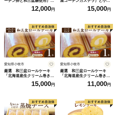
ーチン卵と和三盆糖使用）
屋コーチンカステラ）と小牧
名古屋コーチン バームクー
山城バウムクーヘン（コーチ
12,000
15,000
円
円
ヘン 和三盆 小牧銘菓 バウム
ン卵と和三盆糖使用）のセッ
クーヘン 常温 愛知県 小牧市
ト 名古屋コーチン カステ
アンプチベアやぐま
ラ ザラメ バームクーヘン 和
三盆 小牧銘菓 バウムクーヘ
ン 常温 愛知県 小牧市 アンプ
チベアやぐま
愛知県小牧市
愛知県小牧市
厳選 和三盆ロールケーキ
厳選 和三盆ロールケーキ
「北海道産生クリーム巻き」
「北海道産生クリーム巻き」
または「北海道産粒あん巻
または「北海道産粒あん巻
15,000
11,000
円
円
き」（サイズ：レギュラー）
き」（サイズ：ハーフ） 和
和三盆 北海道産生クリー
三盆 北海道産生クリーム 北
ム 北海道産粒あん 34cm 冷
海道産粒あん 17cm 冷凍 愛
凍 愛知県 小牧市 アンプチベ
知県 小牧市 アンプチベアや
アやぐま
ぐま