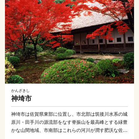
かんざきし
神埼市
神埼市は佐賀県東部に位置し、市北部は筑後川水系の城
原川・田手川の源流部をなす脊振山を最高峰とする緑豊
かな山間地域、市南部はこれらの河川が潤す肥沃な佐賀
平野からなる穀倉地帯となっています。