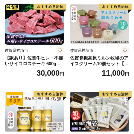
佐賀県神埼市
佐賀県神埼市
【訳あり】佐賀牛ヒレ・不揃
佐賀脊振高原ミルン牧場のア
いサイコロステーキ 600g
イスクリーム10個セット【手
【訳あり 牛肉 牛 佐賀牛 不揃
作り 濃厚 生乳 ミルク バニラ
30,000
11,000
円
円
い ヒレ 切り落とし 600g】(H
抹茶 チョコ ストロベリー ラ
065121)
ムレーズン】(H102122)