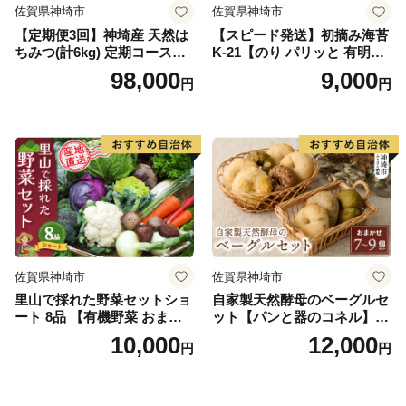
佐賀県神埼市
佐賀県神埼市
【定期便3回】神埼産 天然は
【スピード発送】初摘み海苔
ちみつ(計6kg) 定期コースH
K-21【のり パリッと 有明海
【国産 神埼産 おすすめ 無添
産 旨味 塩味 味付 焼き 極上
98,000
9,000
円
円
加 贈り物 定期便】(H049133)
絶品 無添加 ミネラル 天然
塩】(H029126)
佐賀県神埼市
佐賀県神埼市
里山で採れた野菜セットショ
自家製天然酵母のベーグルセ
ート 8品 【有機野菜 おまか
ット【パンと器のコネル】
せ野菜セット イタリア野菜
【パンと器のコネル もっち
10,000
12,000
円
円
西洋野菜】(H078101)
りベーグル 国産小麦 パン 自
家製 天然酵母 玄米麹 朝食 お
やつ】(H094113)