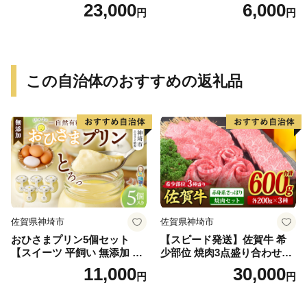
せ バウムクーヘン バーム
23,000
6,000
円
円
クーヘン おやつ おかし スイ
ーツ お菓子 個包装 詰め合わ
せ
この自治体のおすすめの返礼品
佐賀県神埼市
佐賀県神埼市
おひさまプリン5個セット
【スピード発送】佐賀牛 希
【スイーツ 平飼い 無添加 有
少部位 焼肉3点盛り合わせ
精卵 ミルン牧場 牛乳 プリン
【赤身系さっぱり】600g（2
11,000
30,000
円
円
県 プリンマップ】(H073108)
00g×3種）A5 A4【希少 国産
和牛 牛肉 肉 牛 焼肉】(H085
141)