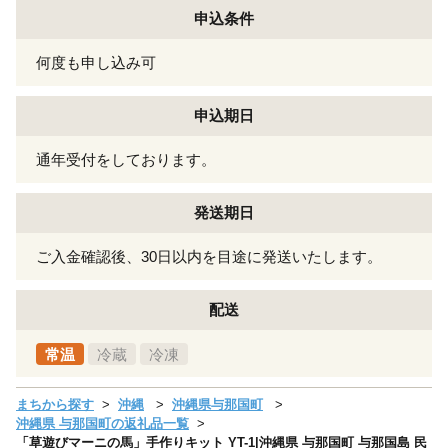
申込条件
何度も申し込み可
申込期日
通年受付をしております。
発送期日
ご入金確認後、30日以内を目途に発送いたします。
配送
常温
冷蔵
冷凍
まちから探す
沖縄
沖縄県与那国町
沖縄県 与那国町の返礼品一覧
「草遊びマーニの馬」手作りキット YT-1|沖縄県 与那国町 与那国島 民