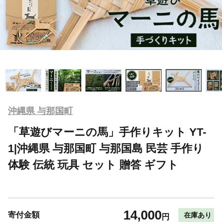
沖縄県 与那国町
「草遊びマーニの馬」手作りキット YT-
1|沖縄県 与那国町 与那国島 民芸 手作り
体験 伝統 玩具 セット 贈答 ギフト
14,000
寄付金額
在庫あり
円