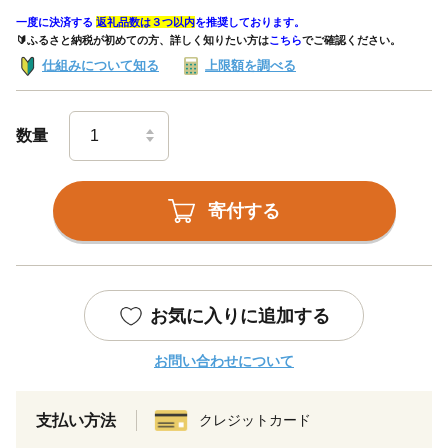
一度に決済する
返礼品数は３つ以内
を推奨しております。
🔰ふるさと納税が初めての方、詳しく知りたい方は
こちら
でご確認ください。
仕組みについて知る
上限額を調べる
数量
寄付する
お気に入りに追加する
お問い合わせについて
支払い方法
クレジットカード