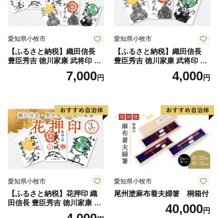
愛知県小牧市
愛知県小牧市
【ふるさと納税】織田信長
【ふるさと納税】織田信長
豊臣秀吉 徳川家康 武将印 花
豊臣秀吉 徳川家康 武将印 3
押印 6枚 セット イラスト 戦
枚 セット イラスト 戦国 武将
7,000
4,000
円
円
国 武将 小牧山城 墨絵 龍画師
小牧山城 墨絵 龍画師 書道ア
書道アーティスト 池谷公智
ーティスト 池谷公智 渾身の
渾身の一作 作品 雑貨 工芸品
一作 作品 雑貨 工芸品 グッズ
グッズ 愛知県 小牧市 お取り
愛知県 小牧市 お取り寄せ 送
寄せ 送料無料
料無料
愛知県小牧市
愛知県小牧市
【ふるさと納税】花押印 織
尾州塗麻布着夫婦箸 桐箱付
田信長 豊臣秀吉 徳川家康 3
40,000
円
枚 セット 戦国 武将 小牧山城