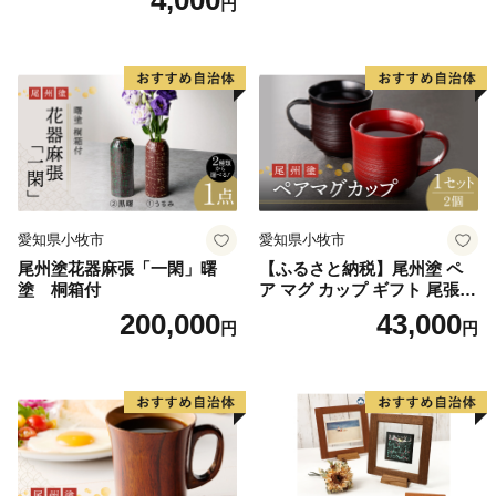
4,000
円
墨絵 龍画師 書道アーティス
ト 池谷公智 渾身の一作 作品
雑貨 工芸品 グッズ 愛知県 小
牧市 お取り寄せ 送料無料
愛知県小牧市
愛知県小牧市
尾州塗花器麻張「一閑」曙
【ふるさと納税】尾州塗 ペ
塗 桐箱付
ア マグ カップ ギフト 尾張漆
漆 漆器 漆器工芸 工芸品 芸術
200,000
43,000
円
円
性 実用性 抗菌性 美味しく安
全な食事 手作り 贈答用 くつ
ろぎ おうち時間 プレゼント
抗ウイルス効果 お取り寄せ
愛知県 小牧市 送料無料