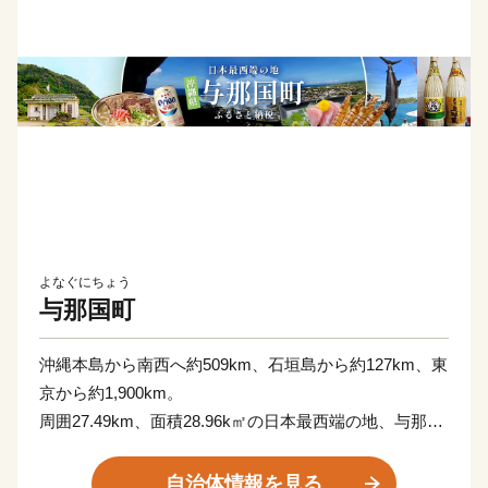
よなぐにちょう
与那国町
沖縄本島から南西へ約509km、石垣島から約127km、東
京から約1,900km。
周囲27.49km、面積28.96k㎡の日本最西端の地、与那国
島。
隣接する台湾とは、約111kmの距離にあり、年に数回、
自治体情報を見る