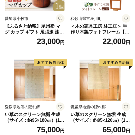
愛知県小牧市
和歌山県古座川町
【ふるさと納税】尾州塗 マ
＜木の家具工房 林工亘＞ 手
グ カップ ギフト 尾張漆 漆
作り木製フォトフレーム【A
漆器 漆器工芸 工芸品 芸術性
タイプ】
23,000
22,000
円
円
実用性 抗菌性 美味しく安全
な食事 手作り 贈答用 くつろ
ぎ おうち時間 プレゼント 抗
ウイルス効果 お取り寄せ 愛
知県 小牧市 送料無料
愛媛県地酒の隠れ郷
愛媛県地酒の隠れ郷
い草のスクリーン無垢 生成
い草のスクリーン無垢 生成
（サイズ：約95×180㎝）(14
（サイズ：約95×120㎝）(14
3)
4)
75,000
65,000
円
円