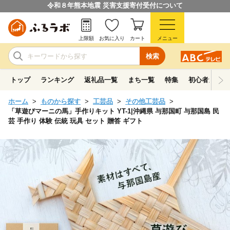
令和８年熊本地震 災害支援寄付受付について
上限額
お気に入り
カート
メニュー
検索
トップ
ランキング
返礼品一覧
まち一覧
特集
初心者ガイド
ホーム
ものから探す
工芸品
その他工芸品
「草遊びマーニの馬」手作りキット YT-1|沖縄県 与那国町 与那国島 民
芸 手作り 体験 伝統 玩具 セット 贈答 ギフト