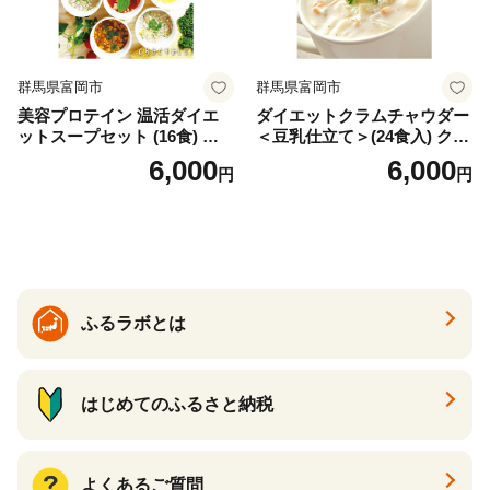
群馬県富岡市
群馬県富岡市
美容プロテイン 温活ダイエ
ダイエットクラムチャウダー
ットスープセット (16食) 小
＜豆乳仕立て＞(24食入) クラ
分け スープ 食べ比べ セット
ムチャウダー 豆乳 ダイエッ
6,000
6,000
円
円
詰合せ クラムチャウダー チ
ト スープ プロテイン たんぱ
ゲ コーン ポタージュ トマト
く質 食物繊維 食品 F20E-799
温活 ダイエット 美容 プロテ
イン 食品 F20E-809
ふるラボとは
はじめてのふるさと納税
よくあるご質問