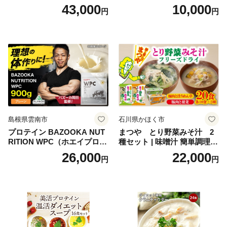
寸 3段重 2～3人前 おせち料
かず お酒 おつまみ ギフト キ
43,000
10,000
円
円
理 重箱 お正月 冷凍おせち 縁
ャンプ アウトドア キャンプ
起物 祝箸付 福岡 お節 オセチ
飯 保存食 非常食 鶏肉 肉 お
oseti osechi お祝い 迎春おせ
肉 鶏 人気 厳選 静岡県袋井市
ち 本格おせち おせち予約 年
末 年始 お取り寄せ 新春 贅沢
おせち こだわりおせち 惣菜
老舗おせち ふるさと納税お
せち 御節 お節料理 正月 調理
不要 おせち料理2027
島根県雲南市
石川県かほく市
プロテイン BAZOOKA NUT
まつや とり野菜みそ汁 2
RITION WPC（ホエイプロテ
種セット | 味噌汁 簡単調理
イン）＜プレーン＞ 900g｜
お味噌 おみそ みそ とり野菜
26,000
22,000
円
円
バズーカ岡田監修・植物由来
時短料理 時短ごはん ご当地
の甘味料使用・国内製造 島
フリーズドライ
根県雲南市/株式会社アルプ
ロン [AIEN005]