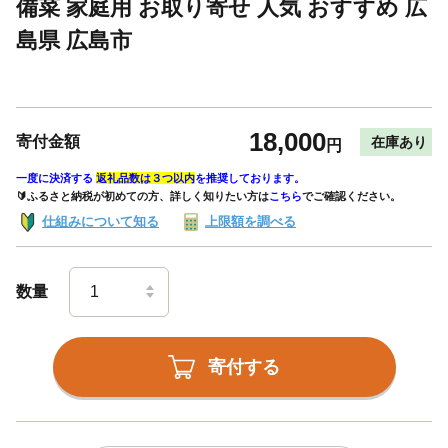
備菜 家庭用 お取り寄せ 人気 おすすめ 広
島県 広島市
18,000
寄付金額
在庫あり
円
一度に決済する
返礼品数は３つ以内
を推奨しております。
🔰ふるさと納税が初めての方、詳しく知りたい方は
こちら
でご確認ください。
仕組みについて知る
上限額を調べる
数量
寄付する