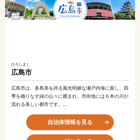
ひろしまし
広島市
広島市は、多島美を誇る風光明媚な瀬戸内海に面し、四
季を織りなす緑の山々に囲まれ、市街地には６本の川が
流れる美しい都市です。
人類史上最初の被爆都市「HIROSHIMA（ヒロシマ）」
として知られ、世界中から多くの人が訪れており、市内
自治体情報を見る
中心部にある平和記念公園の原爆死没者慰霊碑などで
は、手を合わせ祈る人や、献花が絶えることはありませ