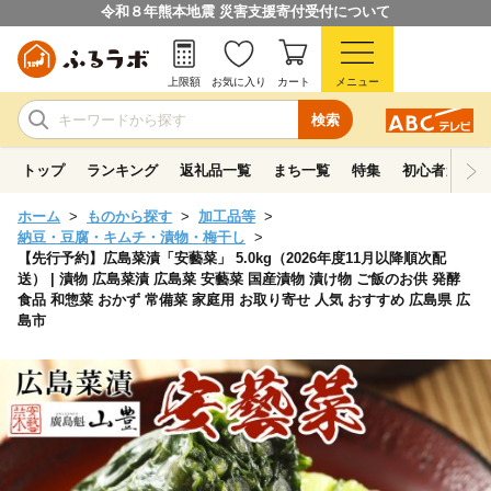
令和８年熊本地震 災害支援寄付受付について
上限額
お気に入り
カート
メニュー
検索
トップ
ランキング
返礼品一覧
まち一覧
特集
初心者ガイド
ホーム
ものから探す
加工品等
納豆・豆腐・キムチ・漬物・梅干し
【先行予約】広島菜漬「安藝菜」 5.0kg（2026年度11月以降順次配
送） | 漬物 広島菜漬 広島菜 安藝菜 国産漬物 漬け物 ご飯のお供 発酵
食品 和惣菜 おかず 常備菜 家庭用 お取り寄せ 人気 おすすめ 広島県 広
島市