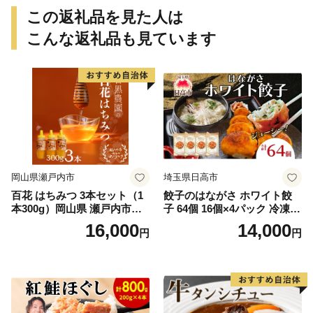
この返礼品を見た人は
こんな返礼品も見ています
岡山県瀬戸内市
埼玉県日高市
百花 はちみつ 3本セット（1
餃子のはながさ ホワイト餃
本300g）岡山県 瀬戸内市産
子 64個 16個×4パック 冷凍
石黒農園 ヨーグルト パン 砂
中華 点心 B級グルメ ご当地
16,000
14,000
円
円
糖の代わり 香り高い いい香
野菜 おつまみ おかず 簡単調
り 季節の花の蜜 トンガリ容
理 時短 リピート 保存 豚肉
器入り
特製 ポーク 大きめ ジューシ
ー ギフト お取り寄せ 日高市