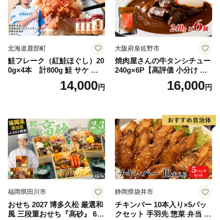
北海道鹿部町
大阪府泉佐野市
鮭フレーク（紅鮭ほぐし）20
焼肉屋さんの牛タンシチュー
0g×4本 計800g 鮭 サケ 鮭
240g×6P【高評価 小分け 惣
ほぐし サケフレーク シャケ
菜 牛たん 一人暮らし 冷凍】
14,000
16,000
円
円
フレーク 鮭フレーク
福岡県田川市
静岡県袋井市
おせち 2027 博多久松 厳選和
チキンバー 10本入り×5パッ
風 三段重おせち『高砂』 6.5
クセット 手羽先 惣菜 弁当 お