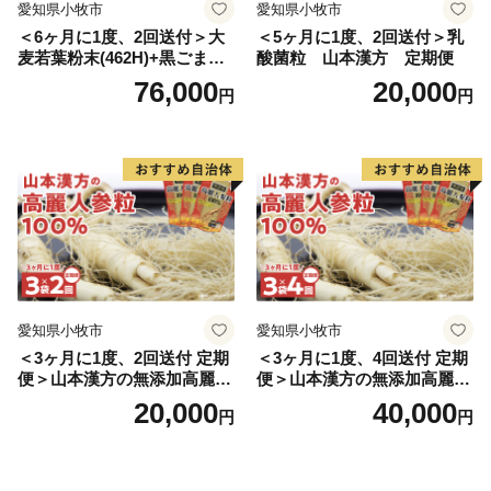
愛知県小牧市
愛知県小牧市
＜6ヶ月に1度、2回送付＞大
＜5ヶ月に1度、2回送付＞乳
麦若葉粉末(462H)+黒ごま黒
酸菌粒 山本漢方 定期便
豆きな粉+ 糖流茶 山本漢
76,000
20,000
円
円
方 定期便
愛知県小牧市
愛知県小牧市
＜3ヶ月に1度、2回送付 定期
＜3ヶ月に1度、4回送付 定期
便＞山本漢方の無添加高麗人
便＞山本漢方の無添加高麗人
参粒
参粒
20,000
40,000
円
円