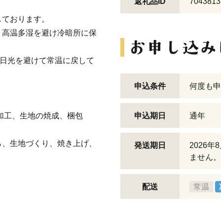
返礼品ID
7043813
しております。
高温多湿を避け冷暗所に保
は直射日光を避けて常温に戻して
申込条件
何度も申
加工、生地の焼成、梱包
申込期日
通年
ら、生地づくり、焼き上げ、
発送期日
2026
ません。
配送
常温