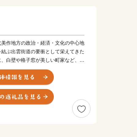
北美作地方の政治・経済・文化の中心地
を結ぶ出雲街道の要衝として栄えてきた
に、白壁や格子窓が美しい町家など、新
景を醸し出しています。また、津山ホル
てきた牛肉食文化やディーゼル全盛期の
壮な滝と清流に恵まれた大自然など今注