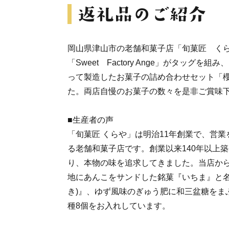
岡山県津山市の老舗和菓子店「旬菓匠 く
「Sweet Factory Ange」がタッグ
って製造したお菓子の詰め合わせセット「
た。両店自慢のお菓子の数々を是非ご賞味
■生産者の声
「旬菓匠 くらや」は明治11年創業で、営業
る老舗和菓子店です。創業以来140年以上
り、本物の味を追求してきました。当店か
地にあんこをサンドした銘菓『いちま』と名物
き)』、ゆず風味のぎゅう肥に和三盆糖をま
種8個をお入れしています。