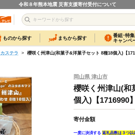
令和８年熊本地震 災害支援寄付受付について
番組･特集
ものから探す
まちから探す
キャンペ
・カステラ
櫻咲く州津山(和菓子&洋菓子セット 8種18個入)【1716
岡山県 津山市
櫻咲く州津山(和菓
個入)【1716990
寄付金額
一度に決済する
返礼品数は３つ以