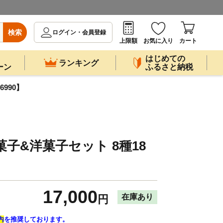
検索
ログイン・会員登録
上限額
お気に入り
カート
はじめての
ランキング
ーン
ふるさと納税
990】
子&洋菓子セット 8種18
】
17,000
在庫あり
円
内
を推奨しております。