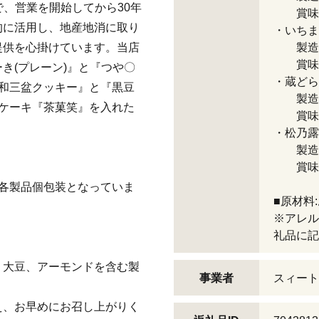
年創業で、営業を開始してから30年
賞味期
的に活用し、地産地消に取り
・いちま[
提供を心掛けています。当店
製造地
賞味期
き(プレーン)』と『つや〇
・蔵どら(
和三盆クッキー』と『黒豆
製造地
ケーキ『茶菓笑』を入れた
賞味期
・松乃露(
製造地
賞味期
各製品個包装となっていま
■原材料
※アレル
礼品に記
、大豆、アーモンドを含む製
事業者
スィート
え、お早めにお召し上がりく