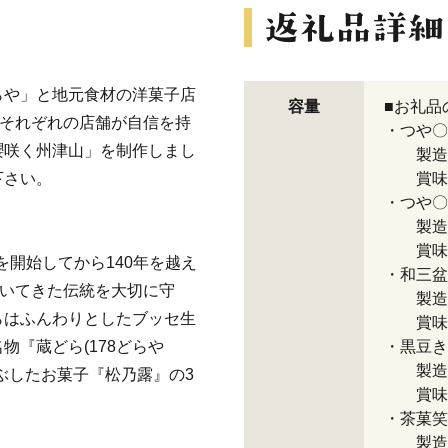
らや」と地元食材の洋菓子店
容量
■お礼品
を組み、それぞれの店舗が自信を持
・つや〇
櫻咲く州津山」を制作しまし
製造地
下さい。
賞味期
・つや〇
製造地
賞味期
を開始してから140年を越え
・和三盆
築いてきた伝統を大切に守
製造地
らはふんわりとしたブッセ生
賞味期
『蔵どら(178どらや
・黒豆き
製造地
ぶしたお菓子『松乃露』の3
賞味期
・茶菓笑
製造地