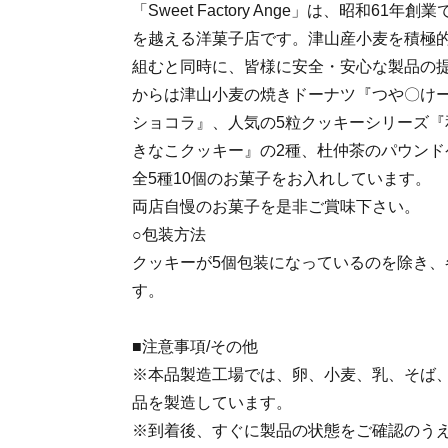
「Sweet Factory Ange」は、昭和61
を越える洋菓子店です。津山産小麦を積極
組むと同時に、皆様に安全・安心な製品の
からは津山小麦の焼きドーナツ『つや〇けー
ショコラ』、人気の5粒クッキーシリーズ『
きなこクッキー』の2種、杜仲茶のパウンド
全5種10個のお菓子をお入れしています。
両店自慢のお菓子を是非ご賞味下さい。
○包装方法
クッキーが5個包装になっているのを除き、
す。
■注意事項/その他
※本品製造工場では、卵、小麦、乳、そば
品を製造しています。
※到着後、すぐに製品の状態をご確認のう