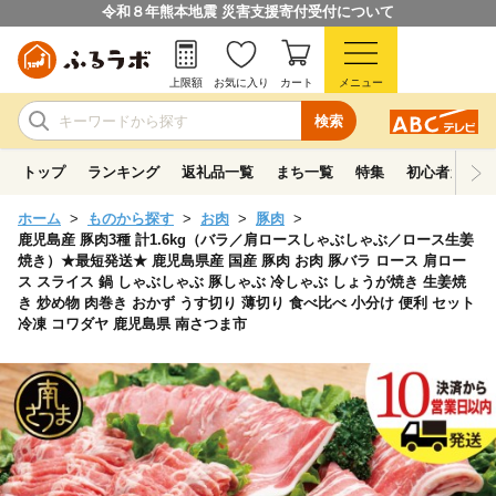
令和８年熊本地震 災害支援寄付受付について
上限額
お気に入り
カート
メニュー
検索
トップ
ランキング
返礼品一覧
まち一覧
特集
初心者ガイド
ホーム
ものから探す
お肉
豚肉
鹿児島産 豚肉3種 計1.6kg（バラ／肩ロースしゃぶしゃぶ／ロース生姜
焼き）★最短発送★ 鹿児島県産 国産 豚肉 お肉 豚バラ ロース 肩ロー
ス スライス 鍋 しゃぶしゃぶ 豚しゃぶ 冷しゃぶ しょうが焼き 生姜焼
き 炒め物 肉巻き おかず うす切り 薄切り 食べ比べ 小分け 便利 セット
冷凍 コワダヤ 鹿児島県 南さつま市