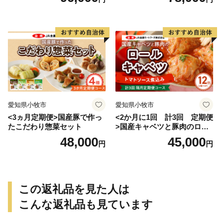
愛知県小牧市
愛知県小牧市
<3ヵ月定期便>国産豚で作っ
<2か月に1回 計3回 定期便
たこだわり惣菜セット
>国産キャベツと豚肉のロー
ルキャベツ（6P入り）
48,000
45,000
円
円
この返礼品を見た人は
こんな返礼品も見ています