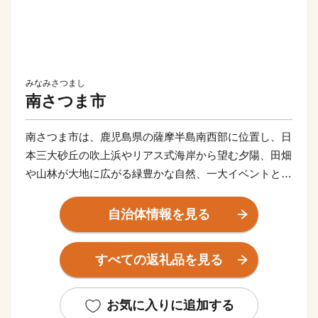
みなみさつまし
南さつま市
南さつま市は、鹿児島県の薩摩半島南西部に位置し、日
本三大砂丘の吹上浜やリアス式海岸から望む夕陽、田畑
や山林が大地に広がる緑豊かな自然、一大イベントとし
て成長してきた吹上浜砂の祭典、歴史・文化を伝える各
地域の様々な郷土芸能や伝統行事、海と大地の恵みの多
自治体情報を見る
種多様な農・畜・水産物や加工品、焼酎・電子部品等の
地場産業など、多くの資源に恵まれています。
すべての返礼品を見る
ふるさと納税を通して、南さつま市の魅力ある特産品を
お返しさせていただき、もっともっと南さつま市を知っ
てほしい！との思いで取り組んでおります。
お気に入りに追加する