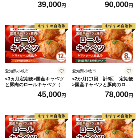
入り）
入り）
39,000
90,000
円
円
愛知県小牧市
愛知県小牧市
<3ヵ月定期便>国産キャベツ
<2か月に1回 計6回 定期便
と豚肉のロールキャベツ（6P
>国産キャベツと豚肉のロー
入り）
ルキャベツ（4P入り）
45,000
78,000
円
円