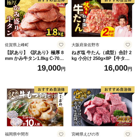
佐賀県上峰町
大阪府泉佐野市
【訳あり】《訳あり》極厚 8
ねぎ塩 牛たん（成型）合計 2
mm かみ牛タン1.8kg C-709-
kg 小分け 250g×8P【牛タン
AS
牛肉 焼肉用 薄切り 訳あり サ
19,000
16,000
円
円
イズ不揃い】
福岡県中間市
宮崎県えびの市