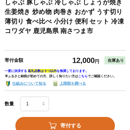
しゃぶ 豚しゃぶ 冷しゃぶ しょうが焼き
生姜焼き 炒め物 肉巻き おかず うす切り
薄切り 食べ比べ 小分け 便利 セット 冷凍
コワダヤ 鹿児島県 南さつま市
12,000
寄付金額
在庫あり
円
一度に決済する
返礼品数は３つ以内
を推奨しております。
🔰ふるさと納税が初めての方、詳しく知りたい方は
こちら
でご確認ください。
仕組みについて知る
上限額を調べる
数量
寄付する