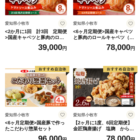
愛知県小牧市
愛知県小牧市
<2か月に1回 計3回 定期便
<6ヶ月定期便>国産キャベツ
>国産キャベツと豚肉のロー
と豚肉のロールキャベツ（4P
ルキャベツ（4P入り）
入り）
39,000
78,000
円
円
愛知県小牧市
愛知県小牧市
<6ヶ月定期便>国産豚で作っ
【2ヶ月に1度、6回定期便】
たこだわり惣菜セット
金匠鶏唐揚げ 塩麹 からあ
げ
96,000
78,000
円
円