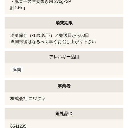
・豚ロース生姜焼き用 270g×2P
計1.6kg
消費期限
冷凍保存（-18℃以下）／発送日から60日
※開封後はなるべく早くお召し上がり下さい
アレルギー
品目
豚肉
事業者
株式会社 コワダヤ
返礼品ID
6541295