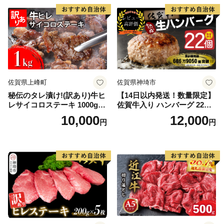
佐賀県上峰町
佐賀県神埼市
秘伝のタレ漬け!(訳あり)牛ヒ
【14日以内発送！数量限定】
レサイコロステーキ 1000g
佐賀牛入り ハンバーグ 22個
【B-1098-AS】
2.6kg(120g×22個)【佐賀牛
10,000
12,000
円
円
黒毛和牛 ブランド牛 九州 ハ
ンバーグ 牛肉 豚肉 国産 お弁
当 おかず 惣菜 おすすめ 人
気】(H083106)