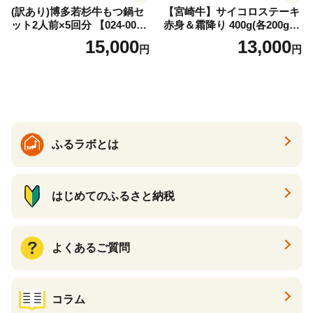
(訳あり)博多若杉牛もつ鍋セ
【宮崎牛】サイコロステーキ
ット2人前×5回分 【024-002
赤身＆霜降り 400g(各200g×
7】
１P 計2P) 真空パック 冷凍
15,000
13,000
円
円
ふるラボとは
はじめてのふるさと納税
よくあるご質問
コラム