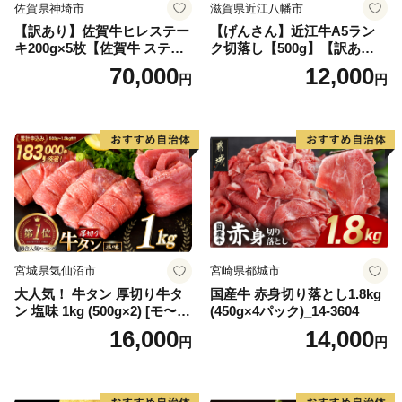
佐賀県神埼市
滋賀県近江八幡市
【訳あり】佐賀牛ヒレステー
【げんさん】近江牛A5ラン
キ200g×5枚【佐賀牛 ステー
ク切落し【500g】【訳あり】
キ ブランド肉 ヒレ肉 フィレ
【DG12W】
70,000
12,000
円
円
肉 ジューシー ヘルシー】(H0
65175)
宮城県気仙沼市
宮崎県都城市
大人気！ 牛タン 厚切り牛タ
国産牛 赤身切り落とし1.8kg
ン 塩味 1kg (500g×2) [モ〜ラ
(450g×4パック)_14-3604
ンド 宮城県 気仙沼市 205646
16,000
14,000
円
円
60] 肉 牛肉 精肉 牛たん 牛タ
ン塩 牛たん塩 冷凍 焼肉 BB
Q アウトドア バーベキュー
厚切り タン