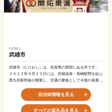
たけおし
武雄市
武雄市（たけおし）は、佐賀県の西部にある市です。
２０２２年９月２３日には、武雄温泉・長崎駅間を結ぶ
西九州新幹線が開業し、交通の要衝として今後の発展が
期待されます。
市の中心には開湯から1300年経つ武雄温泉がありま
自治体情報を見る
す。武雄温泉には日本銀行や東京駅等の設計を行った辰
野金吾設計の楼門があり
すべての返礼品を見る