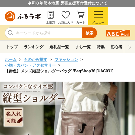
令和８年熊本地震 災害支援寄付受付について
上限額
お気に入り
カート
メニュー
検索
トップ
ランキング
返礼品一覧
まち一覧
特集
初心者ガイド
ホーム
ものから探す
ファッション
小物・カバン・アクセサリー
【赤色】メンズ縦型ショルダーバッグ /BagShop36 [UAC031]