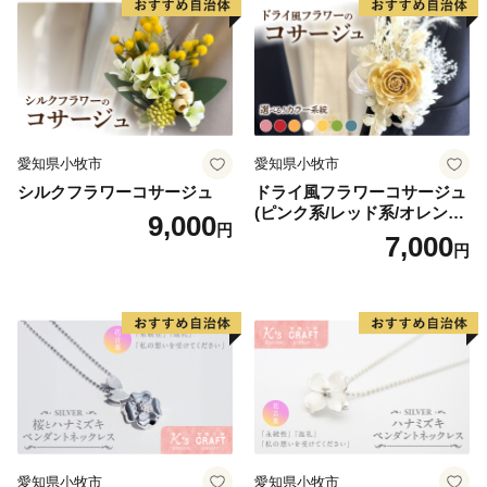
愛知県小牧市
愛知県小牧市
シルクフラワーコサージュ
ドライ風フラワーコサージュ
(ピンク系/レッド系/オレンジ
9,000
円
系/ホワイト系/イエロー系/グ
7,000
円
リーン系/ブルー系）
愛知県小牧市
愛知県小牧市