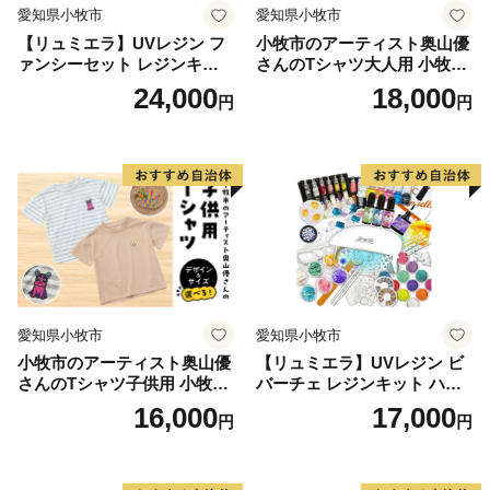
愛知県小牧市
愛知県小牧市
【リュミエラ】UVレジン フ
小牧市のアーティスト奥山優
ァンシーセット レジンキッ
さんのTシャツ大人用 小牧市
ト ハンドメイド レジンクラ
制70周年記念
24,000
18,000
円
円
フト アクセサリーキット 手
作り セット レジン LEDライ
ト
愛知県小牧市
愛知県小牧市
小牧市のアーティスト奥山優
【リュミエラ】UVレジン ビ
さんのTシャツ子供用 小牧市
バーチェ レジンキット ハン
制70周年記念
ドメイド レジンクラフト ア
16,000
17,000
円
円
クセサリーキット 手作り セ
ット レジン LEDライト