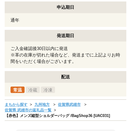
申込期日
通年
発送期日
ご入金確認後30日以内に発送
※革の在庫が切れた場合など、発送までに上記よりお時
間をいただく場合がございます。
配送
常温
冷蔵
冷凍
まちから探す
九州地方
佐賀県武雄市
佐賀県 武雄市の返礼品一覧
【赤色】メンズ縦型ショルダーバッグ /BagShop36 [UAC031]