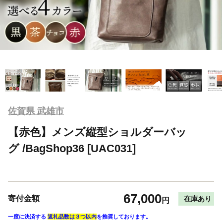
佐賀県 武雄市
【赤色】メンズ縦型ショルダーバッ
グ /BagShop36 [UAC031]
67,000
寄付金額
在庫あり
円
一度に決済する
返礼品数は３つ以内
を推奨しております。