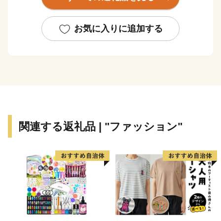
国の重要文化財に指定されています。
また武雄神社には樹齢３０００年の大楠があり、市の天
然記念物に指定されており恵まれた自然環境がありま
お気に入りに追加する
す。
豊かな土地柄で、約400年もの歴史を持つ個性豊かな武
雄焼などの陶磁器をはじめ、農林業では、ブランド牛佐
賀牛をはじめ米、野菜に果物、多彩な名産品がありま
す。
優しいまち、笑顔あふれるまちの武雄を、どうぞよろし
くお願い致します。
関連する返礼品 | "ファッション"