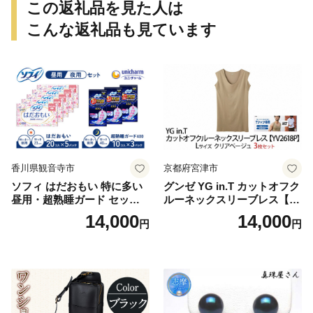
この返礼品を見た人は
こんな返礼品も見ています
香川県観音寺市
京都府宮津市
ソフィ はだおもい 特に多い
グンゼ YG in.T カットオフク
昼用・超熟睡ガード セット
ルーネックスリーブレス【Y
羽付き ナプキン 生理用品 サ
V2618P】Lサイズ クリアベ
14,000
14,000
円
円
ニタリー ユニ・チャーム
ージュ3枚セット [№5716-04
32]