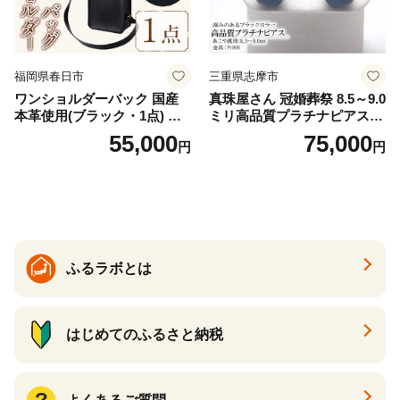
福岡県春日市
三重県志摩市
ワンショルダーバック 国産
真珠屋さん 冠婚葬祭 8.5～9.0
本革使用(ブラック・1点) 鞄
ミリ高品質プラチナピアス P
バック バッグ カバン レザー
t900 志摩産アコヤ真珠 ブラ
55,000
75,000
円
円
国産 日本製 牛革 黒 革 革製
ックパール 黒真珠
品 手作り 男性 女性 レディー
ス メンズ【ksg1307-bk】【Z
enis】
ふるラボとは
はじめてのふるさと納税