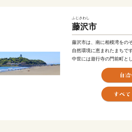
ふじさわし
藤沢市
藤沢市は、南に相模湾をの
自然環境に恵まれたまちで
中世には遊行寺の門前町と
六番目の「藤沢宿」、江の
た。
マリンスポーツの舞台とな
があふれる江の島、４つの
や野菜・果物…、暮らすだ
ちとして、これからも郷土
きますので、ぜひ藤沢市へ
※各使い道の事業費を上回