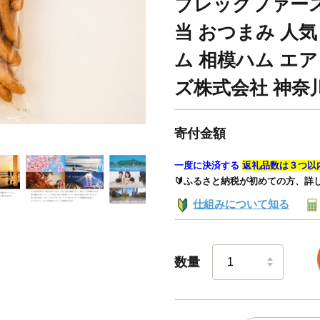
ブレックファース
当 おつまみ 人気
ム 相模ハム エ
ズ株式会社 神奈川
寄付金額
一度に決済する
返礼品数は３つ以
🔰ふるさと納税が初めての方、詳
仕組みについて知る
数量