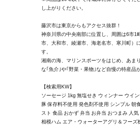
し上がりください。
藤沢市は東京からもアクセス抜群！
神奈川県の中央南部に位置し、周囲は6市1
市、大和市、綾瀬市、海老名市、寒川町）
す。
湘南の海、マリンスポーツをはじめ、あま
な｢魚介｣や｢野菜・果物｣など自慢の特産品
【検索用KW】
ソーセージ 1kg 無塩せき ウィンナー ウイ
豚 保存料不使用 発色剤不使用 シンプル 朝
スト 食品 おかず 弁当 お弁当 おつまみ 人
相模ハム エア・ウォーターアグリ＆フーズ株