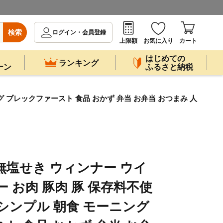
検索
ログイン・会員登録
上限額
お気に入り
カート
はじめての
ランキング
ーン
ふるさと納税
グ ブレックファースト 食品 おかず 弁当 お弁当 おつまみ 人
 無塩せき ウィンナー ウイ
 お肉 豚肉 豚 保存料不使
 シンプル 朝食 モーニング