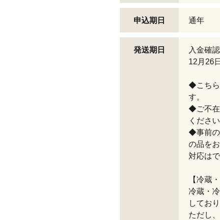
申込期日
通年
発送期日
入金確認
12月2
◆こちら
す。
◆ご不在
ください
◆事前の
の品をお
対応はで
【冷蔵・
冷蔵・冷
しており
ただし、