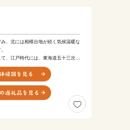
ぞみ、北には相模台地が続く気候温暖な
す。
して、江戸時代には、東海道五十三次の
島詣の足場としても賑わいを見せまし
る湘南の海、賑わうビーチ、史跡・名所
大学、ショッピングモール、新鮮な魚介
けで、訪れるだけで「キュン」とするま
愛あふれる元気なまちづくりを進めてい
の応援をお願いします。
った寄附金につきましては、市政全般に