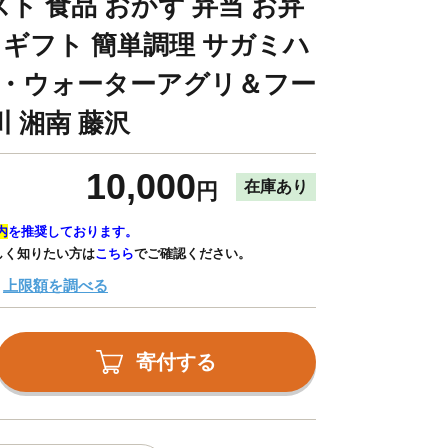
ト 食品 おかず 弁当 お弁
 ギフト 簡単調理 サガミハ
ア・ウォーターアグリ＆フー
 湘南 藤沢
10,000
在庫あり
円
内
を推奨しております。
しく知りたい方は
こちら
でご確認ください。
上限額を調べる
寄付する