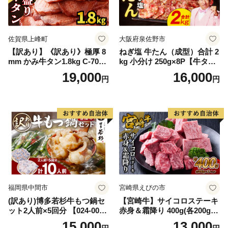
佐賀県上峰町
大阪府泉佐野市
【訳あり】《訳あり》極厚 8
ねぎ塩 牛たん（成型）合計 2
mm かみ牛タン1.8kg C-709-
kg 小分け 250g×8P【牛タン
AS
牛肉 焼肉用 薄切り 訳あり サ
19,000
16,000
円
円
イズ不揃い】
福岡県中間市
宮崎県えびの市
(訳あり)博多若杉牛もつ鍋セ
【宮崎牛】サイコロステーキ
ット2人前×5回分 【024-002
赤身＆霜降り 400g(各200g×
7】
１P 計2P) 真空パック 冷凍
15,000
13,000