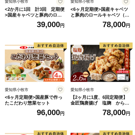
愛知県小牧市
愛知県小牧市
<2か月に1回 計3回 定期便
<6ヶ月定期便>国産キャベツ
>国産キャベツと豚肉のロー
と豚肉のロールキャベツ（4P
ルキャベツ（4P入り）
入り）
39,000
78,000
円
円
愛知県小牧市
愛知県小牧市
<6ヶ月定期便>国産豚で作っ
【2ヶ月に1度、6回定期便】
たこだわり惣菜セット
金匠鶏唐揚げ 塩麹 からあ
げ
96,000
78,000
円
円