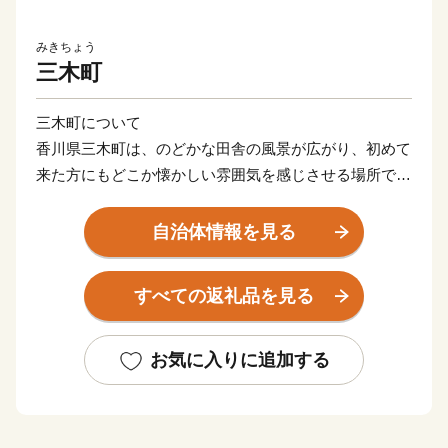
みきちょう
三木町
三木町について
香川県三木町は、のどかな田舎の風景が広がり、初めて
来た方にもどこか懐かしい雰囲気を感じさせる場所で
す。
田舎だけれど田舎じゃない。そんな我が町の夢は「子育
自治体情報を見る
て日本一のまち」をつくること。
知名度もない、予算も少ない町ですが、本気で挑戦する
すべての返礼品を見る
『三木町』に、あたたかいご支援をお願いいたします。
まずは、ふるさと納税の返礼品を通じて、そしていつか
お気に入りに追加する
実際に訪れて。
どんな形でもかまいません。
三木町の魅力にぜひ触れてみてください。