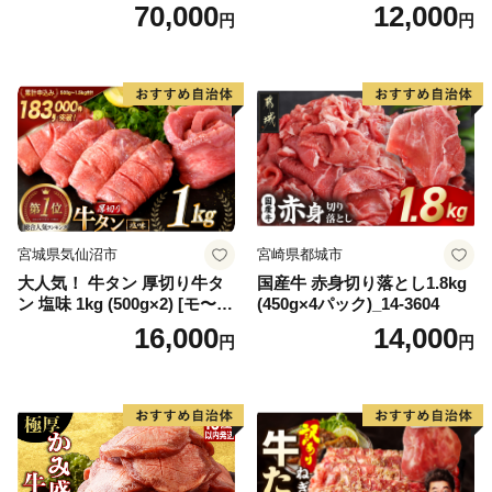
キ ブランド肉 ヒレ肉 フィレ
【DG12W】
70,000
12,000
円
円
肉 ジューシー ヘルシー】(H0
65175)
宮城県気仙沼市
宮崎県都城市
大人気！ 牛タン 厚切り牛タ
国産牛 赤身切り落とし1.8kg
ン 塩味 1kg (500g×2) [モ〜ラ
(450g×4パック)_14-3604
ンド 宮城県 気仙沼市 205646
16,000
14,000
円
円
60] 肉 牛肉 精肉 牛たん 牛タ
ン塩 牛たん塩 冷凍 焼肉 BB
Q アウトドア バーベキュー
厚切り タン