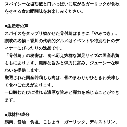
スパイシーな塩胡椒と口いっぱいに広がるガーリックが食欲
をそそる食の醍醐味をお楽しみください。
■生産者の声
スパイスをタップリ効かせた骨付鳥はまさに「やみつき」。
讃岐の名物・香川の代表的グルメはイベントや特別な日のデ
ィナーにぴったりの逸品です。
「骨付鳥」の秘密は、食べ応え抜群な満足サイズの国産若鶏
ももにあります。濃厚な旨みと弾力に富み、ジューシーな味
わいを提供します。
厳選された国産若鶏もも肉は、骨のまわりがひときわ美味し
く食べごたえがあります。
一口噛むたびに溢れる濃厚な旨みと弾力を感じることができ
ます。
■原材料/成分
鶏肉、醤油、食塩、こしょう、ガーリック、デキストリン、