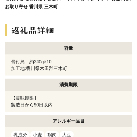
お取り寄せ 香川県 三木町
容量
骨付鳥 約240g×10
加工地:香川県木田郡三木町
消費期限
【賞味期限】
製造日から90日以内
アレルギー
品目
乳成分
小麦
鶏肉
大豆