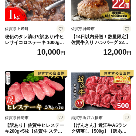
佐賀県上峰町
佐賀県神埼市
秘伝のタレ漬け!(訳あり)牛ヒ
【14日以内発送！数量限定】
レサイコロステーキ 1000g
佐賀牛入り ハンバーグ 22個
【B-1098-AS】
2.6kg(120g×22個)【佐賀牛
10,000
12,000
円
円
黒毛和牛 ブランド牛 九州 ハ
ンバーグ 牛肉 豚肉 国産 お弁
当 おかず 惣菜 おすすめ 人
気】(H083106)
佐賀県神埼市
滋賀県近江八幡市
【訳あり】佐賀牛ヒレステー
【げんさん】近江牛A5ラン
キ200g×5枚【佐賀牛 ステー
ク切落し【500g】【訳あり】