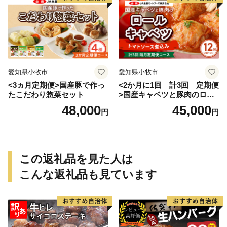
愛知県小牧市
愛知県小牧市
<3ヵ月定期便>国産豚で作っ
<2か月に1回 計3回 定期便
たこだわり惣菜セット
>国産キャベツと豚肉のロー
ルキャベツ（6P入り）
48,000
45,000
円
円
この返礼品を見た人は
こんな返礼品も見ています