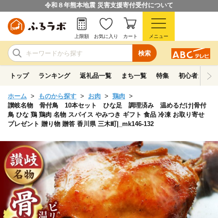
令和８年熊本地震 災害支援寄付受付について
上限額
お気に入り
カート
メニュー
検索
トップ
ランキング
返礼品一覧
まち一覧
特集
初心者ガイド
ホーム
ものから探す
お肉
鶏肉
讃岐名物 骨付鳥 10本セット ひな足 調理済み 温めるだけ|骨付
鳥 ひな 鶏 鶏肉 名物 スパイス やみつき ギフト 食品 冷凍 お取り寄せ
プレゼント 贈り物 贈答 香川県 三木町|_mk146-132