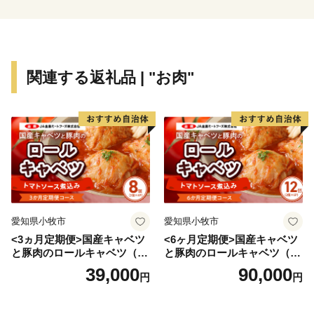
■お礼品の配送について
・お礼品の在庫状況により、お礼品ページ内表記のお届
関連する返礼品 | "お肉"
け時期以上に時間を頂戴する場合がございますので、ご
理解の程よろしくお願いいたします。
・お送りいたしましたお礼品は確実にお受取りくださ
い。長期不在等寄附者様事由による返送、劣化、におい
ては再送はできません。
・一部離島にはクール便でのお届けが出来ませんのでご
注意ください。
愛知県小牧市
愛知県小牧市
・ヤマト運輸様の転送料につきまして
<3ヵ月定期便>国産キャベツ
<6ヶ月定期便>国産キャベツ
お届け先を変更（転送）する場合、転送料金は、ご贈答
と豚肉のロールキャベツ（4P
と豚肉のロールキャベツ（6P
用の場合でもお届け先様のご負担となります。ご住所に
入り）
入り）
39,000
90,000
円
円
お間違いがないか十分にご確認の上ご注文ください。
尚、お届け先様が住所不明で配達ができない場合は、送