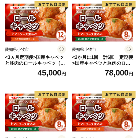
り状記載のご依頼主様に返送させていただきます。
■ワンストップ特例申請書
入金確認後、注文内容確認画面の【注文者情報】に記載
の住所へ申込完了日から30日程度で発送いたします。
（返信封筒あり・切手必要）
愛知県小牧市
愛知県小牧市
※確定申告をされる方は特例申請の必要はございませ
<3ヵ月定期便>国産キャベツ
<2か月に1回 計6回 定期便
ん。
と豚肉のロールキャベツ（6P
>国産キャベツと豚肉のロー
入り）
ルキャベツ（4P入り）
45,000
78,000
円
円
【ワンストップ特例申請書送付先】
〒885-0078
住所：宮崎県都城市宮丸町3070-1
宛先：三木町ふるさと納税ワンストップ受付センター
行
※ワンストップ特例申請受付を外部委託しています。