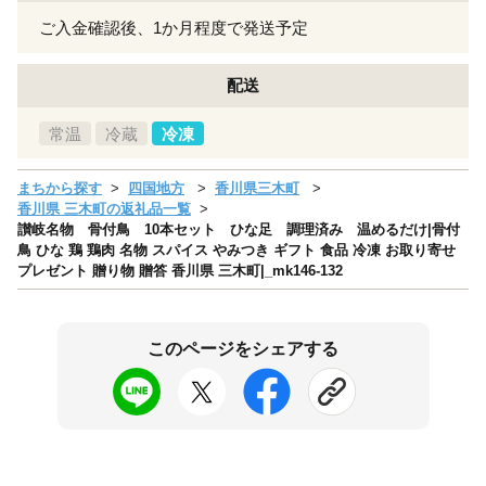
ご入金確認後、1か月程度で発送予定
配送
常温
冷蔵
冷凍
まちから探す
四国地方
香川県三木町
香川県 三木町の返礼品一覧
讃岐名物 骨付鳥 10本セット ひな足 調理済み 温めるだけ|骨付
鳥 ひな 鶏 鶏肉 名物 スパイス やみつき ギフト 食品 冷凍 お取り寄せ
プレゼント 贈り物 贈答 香川県 三木町|_mk146-132
このページをシェアする