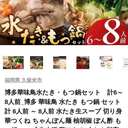
福岡県 久留米市
博多華味鳥水たき・もつ鍋セット 計6～
8人前_博多 華味鳥 水たき もつ鍋 セット
計 6人前 ～ 8人前 水たき生スープ 切り身
華つくね ちゃんぽん麺 柚胡椒 ぽん酢 も