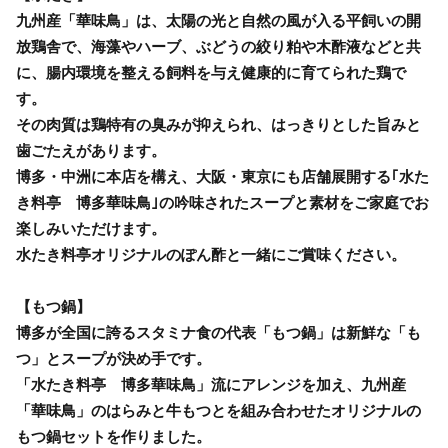
九州産「華味鳥」は、太陽の光と自然の風が入る平飼いの開
放鶏舎で、海藻やハーブ、ぶどうの絞り粕や木酢液などと共
に、腸内環境を整える飼料を与え健康的に育てられた鶏で
す。
その肉質は鶏特有の臭みが抑えられ、はっきりとした旨みと
歯ごたえがあります。
博多・中洲に本店を構え、大阪・東京にも店舗展開する｢水た
き料亭 博多華味鳥｣の吟味されたスープと素材をご家庭でお
楽しみいただけます。
水たき料亭オリジナルのぽん酢と一緒にご賞味ください。
【もつ鍋】
博多が全国に誇るスタミナ食の代表「もつ鍋」は新鮮な「も
つ」とスープが決め手です。
「水たき料亭 博多華味鳥」流にアレンジを加え、九州産
「華味鳥」のはらみと牛もつとを組み合わせたオリジナルの
もつ鍋セットを作りました。