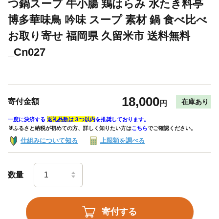
つ鍋スープ 牛小腸 鶏はらみ 水たき料亭
博多華味鳥 吟味 スープ 素材 鍋 食べ比べ
お取り寄せ 福岡県 久留米市 送料無料
_Cn027
18,000
寄付金額
在庫あり
円
一度に決済する
返礼品数は３つ以内
を推奨しております。
🔰ふるさと納税が初めての方、詳しく知りたい方は
こちら
でご確認ください。
仕組みについて知る
上限額を調べる
数量
寄付する