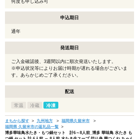
何度も申し込み可
申込期日
通年
発送期日
ご入金確認後、3週間以内に順次発送いたします。
※申込状況等によりお届け時期が遅れる場合がございま
す。あらかじめご了承ください。
配送
常温
冷蔵
冷凍
まちから探す
九州地方
福岡県久留米市
福岡県 久留米市の返礼品一覧
博多華味鳥水たき・もつ鍋セット 計6～8人前_博多 華味鳥 水たき も
つ鍋 セット 計 6人前 ～ 8人前 水たき生スープ 切り身 華つくね ちゃん