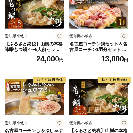
愛知県小牧市
愛知県小牧市
【ふるさと納税】山樹の本格
名古屋コーチン鍋セット＆名
味噌もつ鍋 4〜5人前セット
古屋コーチン1羽分セット 日
山樹 国産 牛もつ ホルモン モ
本三大地鶏 鍋セット 鶏肉 も
24,000
13,000
円
円
ツ オンライン飲み会 ホーム
も肉 むね肉 ササミ 肉団子 鍋
パーティー 宅飲み 鍋セット
料理
お取り寄せグルメ おうち時
間
愛知県小牧市
愛知県小牧市
名古屋コーチンしゃぶしゃぶ
【ふるさと納税】山樹の本格