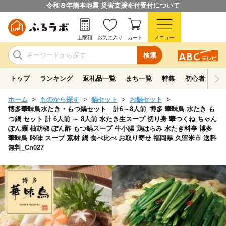
令和８年熊本地震 災害支援寄付受付について
上限額
お気に入り
カート
メニュー
検索
トップ
ランキング
返礼品一覧
まち一覧
特集
初心者ガイド
ホーム
ものから探す
鍋セット
お鍋セット
博多華味鳥水たき・もつ鍋セット 計6～8人前_博多 華味鳥 水たき も
つ鍋 セット 計 6人前 ～ 8人前 水たき生スープ 切り身 華つくね ちゃん
ぽん麺 柚胡椒 ぽん酢 もつ鍋スープ 牛小腸 鶏はらみ 水たき料亭 博多
華味鳥 吟味 スープ 素材 鍋 食べ比べ お取り寄せ 福岡県 久留米市 送料
無料_Cn027