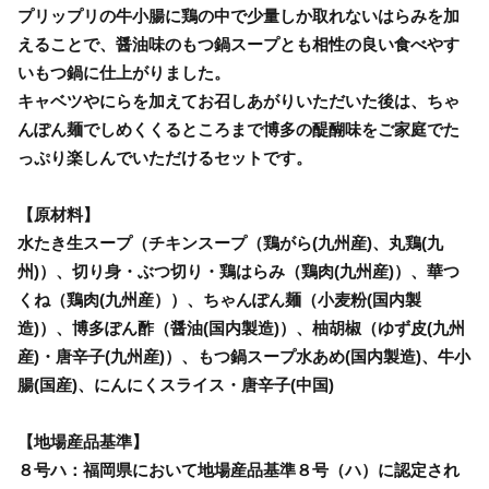
プリップリの牛小腸に鶏の中で少量しか取れないはらみを加
えることで、醤油味のもつ鍋スープとも相性の良い食べやす
いもつ鍋に仕上がりました。
キャベツやにらを加えてお召しあがりいただいた後は、ちゃ
んぽん麺でしめくくるところまで博多の醍醐味をご家庭でた
っぷり楽しんでいただけるセットです。
【原材料】
水たき生スープ（チキンスープ（鶏がら(九州産)、丸鶏(九
州)）、切り身・ぶつ切り・鶏はらみ（鶏肉(九州産)）、華つ
くね（鶏肉(九州産））、ちゃんぽん麺（小麦粉(国内製
造)）、博多ぽん酢（醤油(国内製造)）、柚胡椒（ゆず皮(九州
産)・唐辛子(九州産)）、もつ鍋スープ水あめ(国内製造)、牛小
腸(国産)、にんにくスライス・唐辛子(中国)
【地場産品基準】
８号ハ：福岡県において地場産品基準８号（ハ）に認定され