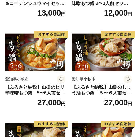
＆コーチンシュウマイセッ
味噌もつ鍋 2〜3人前セット
ト 焼売 鶏肉 鍋 鶏しゃぶ 日
山樹 国産 牛もつ ホルモン モ
13,000
12,000
円
円
本三大地鶏
ツ オンライン飲み会 ホーム
パーティー 宅飲み 鍋セット
お取り寄せグルメ おうち時
間
愛知県小牧市
愛知県小牧市
【ふるさと納税】山樹のピリ
【ふるさと納税】山樹のしょ
辛味噌もつ鍋 5〜6人前セッ
う油もつ鍋 ５〜６人前セッ
ト 山樹 国産 牛もつ ホルモン
ト 山樹 国産 牛もつ ホルモン
27,000
27,000
円
円
モツ オンライン飲み会 ホー
モツ オンライン飲み会 ホー
ムパーティー 宅飲み 鍋セッ
ムパーティー 宅飲み 鍋セッ
ト お取り寄せグルメ おうち
ト お取り寄せグルメ おうち
時間
時間