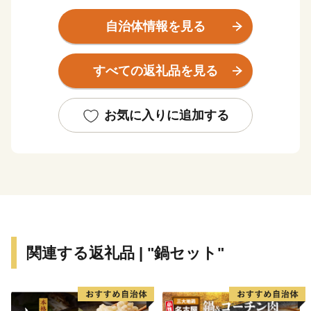
えてきました。
また、明治以降は県南地域の商業の中心地となり、国産
自治体情報を見る
のシューズメーカーとして有名な「アサヒシューズ」
「ムーンスター」、世界的タイヤメーカーの「ブリヂス
すべての返礼品を見る
トン」を中心としたゴム産業のまちとして発展してきま
した。
その発展の過程で形成された独自の食文化は当時の労働
お気に入りに追加する
者の胃袋を支えるとともに、久留米のグルメとして現在
に誇る逸品となっております。
「九州有数の農業都市」「とんこつラーメンの発祥の
地」や「焼き鳥のまち」であり、「日本有数の酒処」さ
らには「ゴムのまち」として、久留米の先人が創り上げ
た数々の美味と逸品をぜひ一度堪能してみてください。
関連する返礼品 | "鍋セット"