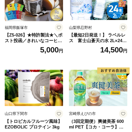
庭用 自宅用 ちゃ りょくちゃ
ふかむしちゃ 急須 甘み 川崎
町 送料無料
福岡県飯塚市
山梨県忍野村
【Z5-026】★特許製法★＼ポ
【最短2日発送！】 ラベルレ
スト投函／きれいなコーヒー
ス 富士山蒼天の水 2L×24本
ドリップバッグ9種セット(18
（4ケース）※離島不可 天然
5,000
14,500
円
円
袋)ゆうパケットでお届け！
水 ミネラルウォーター 水 ペ
ットボトル 2000ml バナジウ
ム天然水 飲料水 軟水 鉱水 国
産 シリカ ミネラル 美容 備蓄
防災 長期保存 富士山 山梨県
忍野村
山口県下関市
宮崎県えびの市
【トロピカルフルーツ風味】
（3回定期便）爽健美茶 600
EZOBOLIC プロテイン 3kg
ml PET【コカ・コーラ】ペ