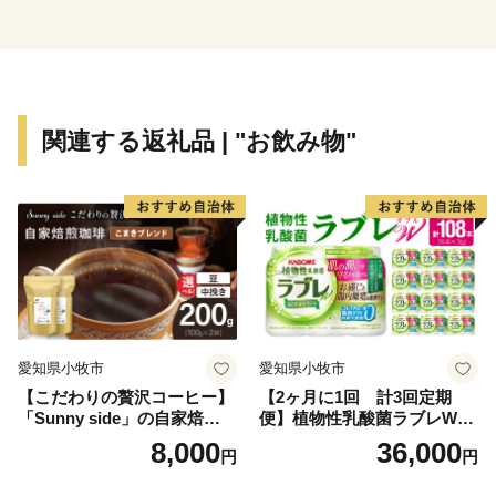
して商工業も盛んになり、今では県内有数の工業集積
率、出荷額を誇っています。
また、本町は幼児教育から大学教育までの一貫した教育
施設に恵まれており、すべての町民が生涯を通して学び
合い、豊かな人間性と文化を創造する『文教のまち西
関連する返礼品 | "お飲み物"
原 』 を目指しております。
今後の西原町のより良いまちづくりのためにご支援とご
協力をお願いいたします。
■西原の名称は、首里の北（方言でニシ）にある地方と
いうことに由来しています。
【面積】15.90ｋ㎡
【町花】ブーゲンビリア
愛知県小牧市
愛知県小牧市
【町木】ガジマル
【こだわりの贅沢コーヒー】
【2ヶ月に1回 計3回定期
【町花木】サワフジ（さがりばな）
「Sunny side」の自家焙煎珈
便】植物性乳酸菌ラブレW
琲こまきブレンド（200g）
プレーン36本（計108本）
8,000
36,000
円
円