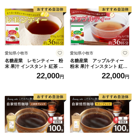
愛知県小牧市
愛知県小牧市
名糖産業 レモンティー 粉
名糖産業 アップルティー
末 果汁 インスタント 紅茶 ビ
粉末 果汁 インスタント 紅茶
タミンC 袋 ロングセラー 粉
ティー ビタミンC 袋 ロング
22,000
22,000
円
円
末飲料 粉末茶 簡単 手軽 ホッ
セラー 粉末飲料 粉末茶 簡単
ト アイス
手軽 ホット アイス