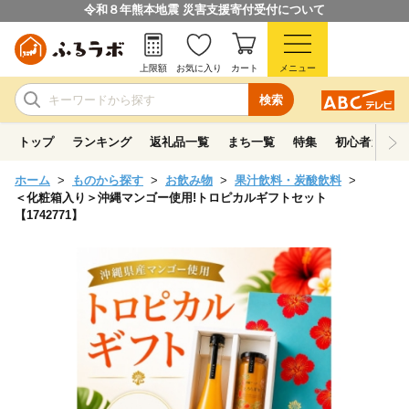
令和８年熊本地震 災害支援寄付受付について
上限額
お気に入り
カート
メニュー
検索
トップ
ランキング
返礼品一覧
まち一覧
特集
初心者ガイド
ホーム
ものから探す
お飲み物
果汁飲料・炭酸飲料
＜化粧箱入り＞沖縄マンゴー使用!トロピカルギフトセット
【1742771】