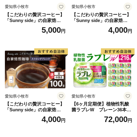
愛知県小牧市
愛知県小牧市
【こだわりの贅沢コーヒー】
【こだわりの贅沢コーヒー】
「Sunny side」の自家焙煎珈
「Sunny side」の自家焙煎珈
琲こまきブレンド（100g）
琲サニーブレンド（100g）
5,000
4,000
円
円
愛知県小牧市
愛知県小牧市
【こだわりの贅沢コーヒー】
【6ヶ月定期便】植物性乳酸
「Sunny side」の自家焙煎珈
菌ラブレW プレーン36本
琲ストロングブレンド（100
（計216本）
4,000
72,000
円
円
g）