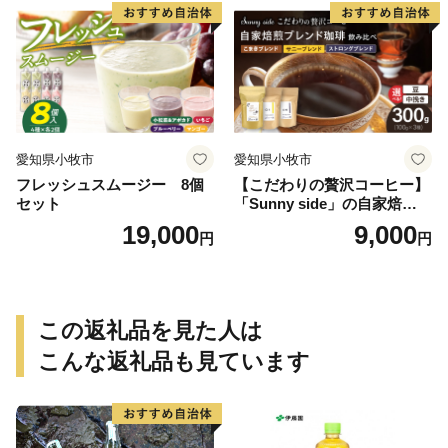
愛知県小牧市
愛知県小牧市
フレッシュスムージー 8個
【こだわりの贅沢コーヒー】
セット
「Sunny side」の自家焙煎珈
琲ブレンド珈琲飲み比べセッ
19,000
9,000
円
円
ト（300g）
この返礼品を見た人は
こんな返礼品も見ています