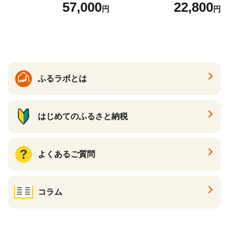
ットボトル 1ケース(24本) 定
57,000
22,800
円
円
期便 3回(72本) セット お茶
カフェインゼロ ノンカフェ
イン ハトムギ ブレンド茶 宮
崎県 えびの市 送料無料
ふるラボとは
はじめてのふるさと納税
よくあるご質問
コラム