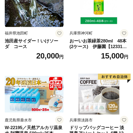
福井県池田町
兵庫県神河町
池田産サイダー！いけソー
おーいお茶緑茶280ml 48本
ダ コース
(2ケース) 伊藤園【123317
3】
20,000
15,000
円
円
鹿児島県垂水市
兵庫県淡路市
W-22195／天然アルカリ温泉
ドリップバッグコーヒー 淡