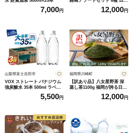
水 財寶温泉 500ml×25本
路島アソートセット 6種 120
袋 飲み比べ コーヒー
7,000
12,000
円
円
山梨県富士吉田市
福岡県川崎町
VOX ストレート バナジウム
【訳あり品】八女星野茶 深
強炭酸水 35本 500ml ラベル
蒸し茶1100g 福岡が誇る日本
レス【富士吉田市限定カート
茶_ 訳アリ 常温 お茶 茶袋 常
5,500
12,000
円
円
ン】
備品 おちゃ ocha 茶葉 緑茶
飲料 飲み物 八女 茶 日本茶
深むし茶 深蒸し 訳あり お茶
っぱ tea 八女茶 お手軽 簡単
小分け お土産 お取り寄せ グ
ルメ 福岡 九州 福岡県 国産
日本 ふかむし茶 ふかむし 家