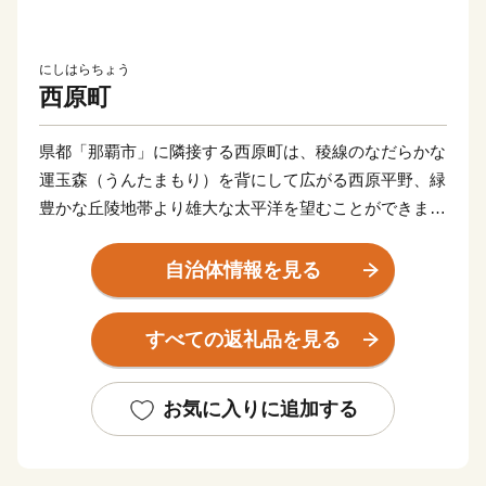
にしはらちょう
西原町
県都「那覇市」に隣接する西原町は、稜線のなだらかな
運玉森（うんたまもり）を背にして広がる西原平野、緑
豊かな丘陵地帯より雄大な太平洋を望むことができま
す。
このような風光明媚な地勢に恵まれた西原町は古くから
自治体情報を見る
純農村として栄えてきました。昭和40年代に入って、住
宅団地や各種企業の立地、大学（琉球大学・沖縄キリス
すべての返礼品を見る
ト教学院大学）の移転等によって、急速に都市化が進行
し、県下有数の人口急増地域として日々活況を呈するよ
うになりました。
お気に入りに追加する
産業は稲作中心からキビ作、亜熱帯果樹栽培、花卉（か
き）栽培へと変化し、昭和40年代以降は各種産業が進出