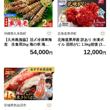
カニ味噌 甲羅 お得 格安 小ぶ
り 解凍 カニ鍋 甲羅焼き 海鮮
返礼品 特産品 新鮮 濃厚 旨み
簡単調理 家庭用 ギフト グル
メ
沖縄県久米島町
北海道厚岸町
【久米島漁協】活〆冷凍車海
北海道厚岸産 訳あり 冷凍ボ
老 生食用2kg 海の幸 海鮮
イル 花咲がに 1.5kg前後 (3尾
車えび クルマエビ 高級食材
～5尾入) 蟹 花咲ガニ 魚介類
54,000
12,000
円
円
生食 刺身 鮮度抜群 プリプリ
魚介 [№5863-1090]
甘み 旨味 塩焼き 天ぷら 素揚
げ BBQ シーフード 贈答 贈
り物 お歳暮 お中元
宮城県気仙沼市