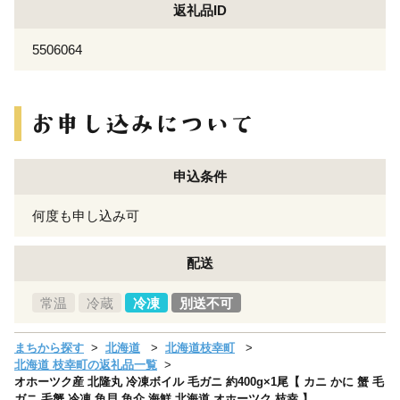
返礼品ID
5506064
申込条件
何度も申し込み可
配送
常温
冷蔵
冷凍
別送不可
まちから探す
北海道
北海道枝幸町
北海道 枝幸町の返礼品一覧
オホーツク産 北隆丸 冷凍ボイル 毛ガニ 約400g×1尾【 カニ かに 蟹 毛
ガニ 毛蟹 冷凍 魚貝 魚介 海鮮 北海道 オホーツク 枝幸 】