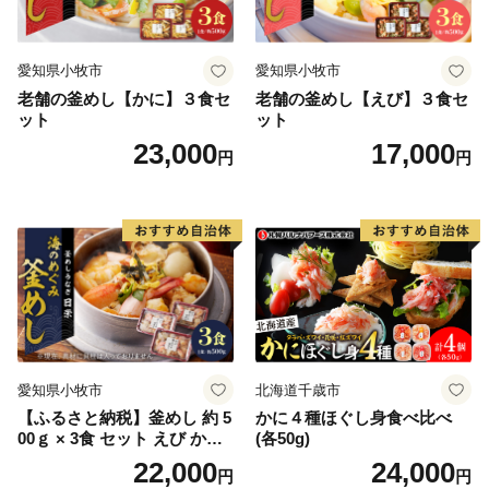
し、マイナンバーカードをかざすだけで、紙の提出や切
手不要で即座に申請が完了します。
愛知県小牧市
愛知県小牧市
2. ご自身でダウンロードして郵送する
老舗の釜めし【かに】３食セ
老舗の釜めし【えび】３食セ
「ふるまど」等のサイトより申請書をダウンロード・
ット
ット
印刷し、添付書類を同封の上、自治体へ郵送してくださ
23,000
17,000
円
円
い。
※ご自宅にプリンター等の印刷環境がなく、紙の申請書
の郵送を希望される場合は、お手数ですが「受領証明書
（はがき）」が届き次第、記載されている案内窓口まで
お申し付けください。
愛知県小牧市
北海道千歳市
【ふるさと納税】釜めし 約 5
かに４種ほぐし身食べ比べ
00ｇ × 3食 セット えび かに
(各50g)
海のめぐみ 老舗 急速冷凍 レ
22,000
24,000
円
円
ンチン 時短 簡単調理 食品 加