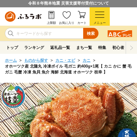
令和８年熊本地震 災害支援寄付受付について
上限額
お気に入り
カート
メニュー
検索
トップ
ランキング
返礼品一覧
まち一覧
特集
初心者ガイド
ホーム
ものから探す
カニ・エビ
カニ
オホーツク産 北隆丸 冷凍ボイル 毛ガニ 約400g×1尾【 カニ かに 蟹 毛
ガニ 毛蟹 冷凍 魚貝 魚介 海鮮 北海道 オホーツク 枝幸 】