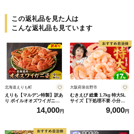
エビ えび クマエビ 足赤 天然
け日指定不可）／海老 エビ
おかず【uot772A】
えび クマエビ 足赤 天然 おか
ず【uot773A】
この返礼品を見た人は
こんな返礼品も見ています
北海道えりも町
大阪府泉佐野市
えりも【マルデン特製】訳あ
むきえび 総量 1.7kg 特大5L
り ボイルオオズワイガニ姿2
サイズ【下処理不要 小分け 8
kg《1kg(４尾～５尾)×2》【e
50g×2P 訳あり サイズ不揃い
14,000
9,000
円
円
r002-051-a】 / ふるさと納税
バナメイエビ バラ凍結】
オオズワイガニ ズワイガニ
訳あり 北海道 日高 浜茹で ボ
イル済み 冷凍 カニ 蟹 かに