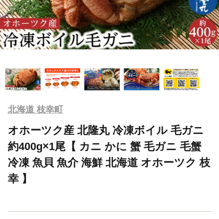
北海道 枝幸町
オホーツク産 北隆丸 冷凍ボイル 毛ガニ
約400g×1尾【 カニ かに 蟹 毛ガニ 毛蟹
冷凍 魚貝 魚介 海鮮 北海道 オホーツク 枝
幸 】