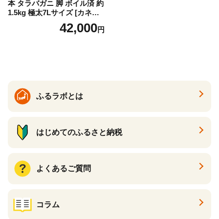
本 タラバガニ 脚 ボイル済 約
1.5kg 極太7Lサイズ [カネダ
イ 宮城県 気仙沼市 2056432
42,000
円
6] カニ かに 蟹 たらばがに た
らば蟹 タラバ蟹 たらば タラ
バ ボイル
ふるラボとは
はじめてのふるさと納税
よくあるご質問
コラム