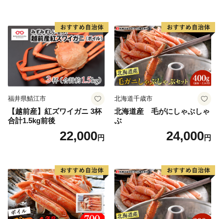
工品 ご飯 お弁当 おにぎり お
茶漬け お取り寄せ お取り寄
せグルメ 愛知県 小牧市 送料
無料
福井県鯖江市
北海道千歳市
【越前産】紅ズワイガニ 3杯
北海道産 毛がにしゃぶしゃ
合計1.5kg前後
ぶ
22,000
24,000
円
円