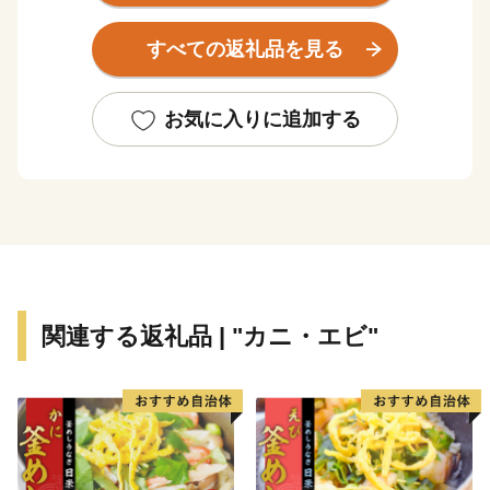
また、カニの町枝幸が作った毛がにの食べ方講座『毛ガ
すべての返礼品を見る
ニ道場』をテキスト、動画でご用意しています。枝幸町
ホームページでぜひご覧ください！
お気に入りに追加する
■ワンストップ特例申請のペーパーレス化について
当自治体では、持続可能な社会の実現（SDGs）に向
けたペーパーレス化の推進と、皆様からいただいた貴重
な寄附金を1円でも多く地域の未来を担う事業（子育て
支援やまちづくりなど）へ直接還元するため、紙の申請
書の一斉郵送を廃止し、原則「ペーパーレス（オンライ
ン）」での受付とさせていただいております。
関連する返礼品 | "カニ・エビ"
ワンストップ特例申請を希望された方には、後日、手
続き方法を記載した**「受領証明書（圧着はがき）」**
をお送りいたします。はがきが届きましたら、以下のい
ずれかの方法でお手続きをお願い申し上げます。
1. オンラインで申請する（推奨・最短1分）
スマートフォンアプリ「IAM（アイアム）」を利用