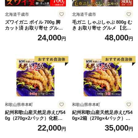
北海道千歳市
北海道千歳市
ズワイガニ ボイル 700g 脚
毛ガニ しゃぶしゃぶ 800g む
カット済 お取り寄せ グルメ
き お取り寄せ グルメ 【北海
【北海道】【札幌バルナバフ
道】【札幌バルナバフーズ】
24,000
48,000
円
円
ーズ】
和歌山県串本町
和歌山県串本町
紀州和歌山産天然足赤えび54
紀州和歌山産天然足赤えび54
0g（270g×2パック）化粧箱
0g×2箱（270g×4パック）化
入 ※2026年12月上旬〜2027
粧箱入 ※2026年12月上旬〜2
22,000
35,000
円
円
年2月上旬頃順次発送予定
027年2月上旬頃順次発送予定
（お届け日指定不可）／海老
（お届け日指定不可）（お届