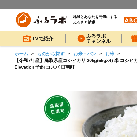
地域とあなたを元気にする
ふるさと納税
ふるラボ
TVで紹介
チャンネル
ホーム
ものから探す
お米・パン
お米
【令和7年産】鳥取県産コシヒカリ 20kg(5kg×4) 米 コシ
Elevation 予約 コスパ 日南町