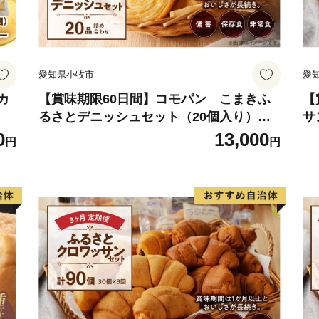
愛知県小牧市
愛
カ
【賞味期限60日間】コモパン こまきふ
【
るさとデニッシュセット（20個入り）／
サ
災害用備蓄 保存食 非常食 防災グッズにも
食
0
13,000
円
円