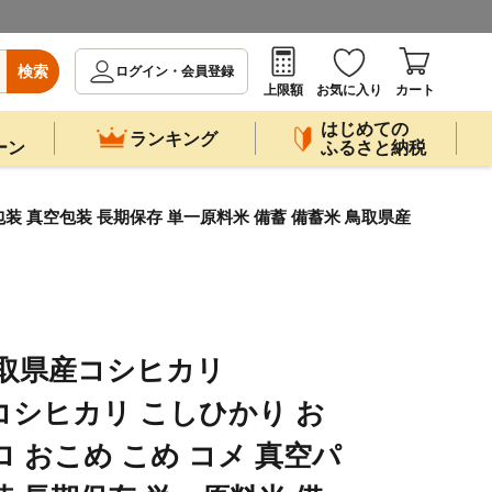
検索
ログイン・会員登録
上限額
お気に入り
カート
はじめての
ランキング
ーン
ふるさと納税
ク包装 真空包装 長期保存 単一原料米 備蓄 備蓄米 鳥取県産
鳥取県産コシヒカリ
 米 コシヒカリ こしひかり お
キロ おこめ こめ コメ 真空パ