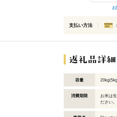
お
支払い方法
容量
20kg(5k
消費期限
お米は生
ださい。