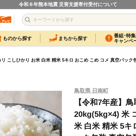
令和８年熊本地震 災害支援寄付受付について
番組･特集
ものから探す
まちから探す
キャンペ
ヒカリ こしひかり お米 白米 精米 5キロ おこめ こめ コメ 真空パッ
鳥取県 日南町
【令和7年産】
20kg(5kg×4)
米 白米 精米 5