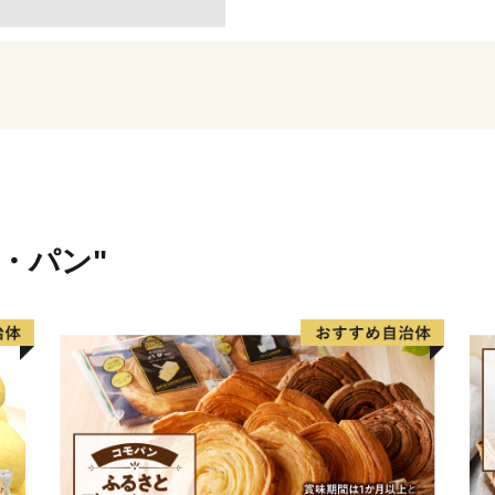
古くから森と共に生きてき
的に行っています。
米・パン"