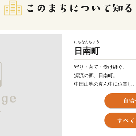
にちなんちょう
日南町
守り・育て・受け継ぐ。
源流の郷、日南町。
中国山地の真ん中に位置し
西は、島根県、南は岡山県
25km・南北23kmという
人間の生活に必要不可欠な
鳥取県の一級河川、日野川
の面積のうち90％を占める