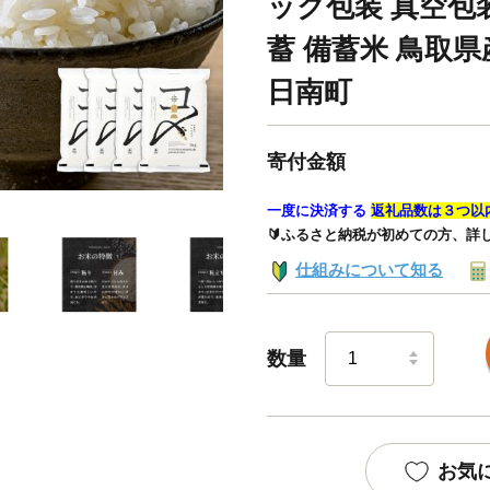
ック包装 真空包装
蓄 備蓄米 鳥取県産 
日南町
寄付金額
一度に決済する
返礼品数は３つ以
🔰ふるさと納税が初めての方、詳
仕組みについて知る
数量
お気