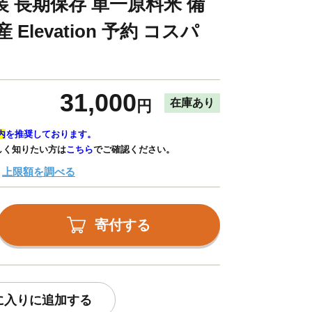
 長期保存 単一原料米 備
Elevation 予約 コスパ
31,000
在庫あり
円
内
を推奨しております。
しく知りたい方は
こちら
でご確認ください。
上限額を調べる
寄付する
に入りに追加する