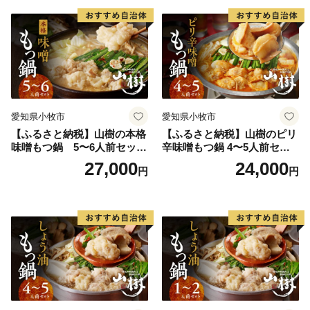
時間
時間
愛知県小牧市
愛知県小牧市
【ふるさと納税】山樹の本格
【ふるさと納税】山樹のピリ
味噌もつ鍋 5〜6人前セット
辛味噌もつ鍋 4〜5人前セッ
山樹 国産 牛もつ ホルモン モ
ト 山樹 国産 牛もつ ホルモン
27,000
24,000
円
円
ツ オンライン飲み会 ホーム
モツ オンライン飲み会 ホー
パーティー 宅飲み 鍋セット
ムパーティー 宅飲み 鍋セッ
お取り寄せグルメ おうち時
ト お取り寄せグルメ おうち
間
時間