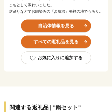
まちとして賑わいました。
盆踊りなどでお馴染みの「炭坑節」発祥の地でもあり、
唄の中で、「あんまり煙突が高いので、さぞやお月さん
煙たかろ」と
自治体情報を見る
唄われている「二本煙突」や「伊田竪坑櫓」、
また、国内初のユネスコ世界の記憶に登録された
すべての返礼品を見る
「山本作兵衛コレクション」など、
数々の炭坑遺産を有する自然・歴史・文化が薫るまちで
す。
お気に入りに追加する
御支援いただいた寄附金は、本市のまちづくり及び市民
のために効果的に
活用させていただきますので、
本市に対します応援をよろしくお願いします。
関連する返礼品 | "鍋セット"