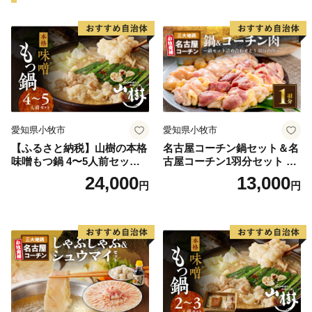
愛知県小牧市
愛知県小牧市
【ふるさと納税】山樹の本格
名古屋コーチン鍋セット＆名
味噌もつ鍋 4〜5人前セット
古屋コーチン1羽分セット 日
山樹 国産 牛もつ ホルモン モ
本三大地鶏 鍋セット 鶏肉 も
24,000
13,000
円
円
ツ オンライン飲み会 ホーム
も肉 むね肉 ササミ 肉団子 鍋
パーティー 宅飲み 鍋セット
料理
お取り寄せグルメ おうち時
間