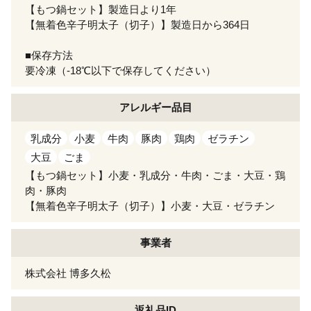
【もつ鍋セット】製造日より1年
【無着色辛子明太子（切子）】製造日から364日
■保存方法
要冷凍（-18℃以下で保存してください）
アレルギー
品目
乳成分
小麦
牛肉
豚肉
鶏肉
ゼラチン
大豆
ごま
【もつ鍋セット】小麦・乳成分・牛肉・ごま・大豆・鶏
肉・豚肉
【無着色辛子明太子（切子）】小麦・大豆・ゼラチン
事業者
株式会社 博多久松
返礼品ID