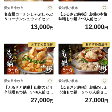
愛知県小牧市
愛知県小牧市
名古屋コーチンしゃぶしゃぶ
【ふるさと納税】山樹の本格
＆コーチンシュウマイセッ
味噌もつ鍋 2〜3人前セット
ト 焼売 鶏肉 鍋 鶏しゃぶ 日
山樹 国産 牛もつ ホルモン モ
13,000
12,000
円
円
本三大地鶏
ツ オンライン飲み会 ホーム
パーティー 宅飲み 鍋セット
お取り寄せグルメ おうち時
間
愛知県小牧市
愛知県小牧市
【ふるさと納税】山樹のピリ
【ふるさと納税】山樹のしょ
辛味噌もつ鍋 5〜6人前セッ
う油もつ鍋 ５〜６人前セッ
ト 山樹 国産 牛もつ ホルモン
ト 山樹 国産 牛もつ ホルモン
27,000
27,000
円
円
モツ オンライン飲み会 ホー
モツ オンライン飲み会 ホー
ムパーティー 宅飲み 鍋セッ
ムパーティー 宅飲み 鍋セッ
ト お取り寄せグルメ おうち
ト お取り寄せグルメ おうち