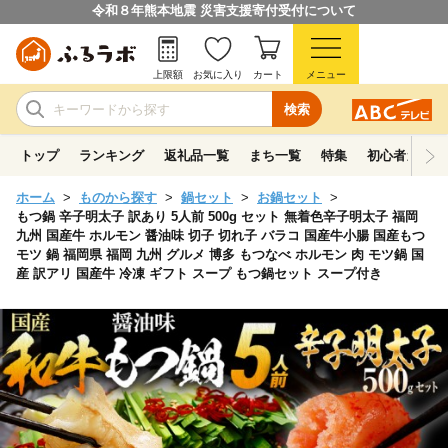
令和８年熊本地震 災害支援寄付受付について
上限額
お気に入り
カート
メニュー
検索
トップ
ランキング
返礼品一覧
まち一覧
特集
初心者ガイド
ホーム
ものから探す
鍋セット
お鍋セット
もつ鍋 辛子明太子 訳あり 5人前 500g セット 無着色辛子明太子 福岡
九州 国産牛 ホルモン 醤油味 切子 切れ子 バラコ 国産牛小腸 国産もつ
モツ 鍋 福岡県 福岡 九州 グルメ 博多 もつなべ ホルモン 肉 モツ鍋 国
産 訳アリ 国産牛 冷凍 ギフト スープ もつ鍋セット スープ付き