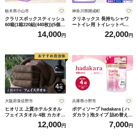
栃木県小山市
神奈川県開成町
クラリスボックスティッシュ
クリネックス 長持ちシャワ
60箱(1箱220組(440枚))(5個入
ートイレ用 トイレットペー
り×12セット)【1256759】
パー（ダブル）64ロール(8ロ
14,000
22,000
円
円
ール×8パック) 開成町 トイレ
ットペーパーダブル 日用品
国産 新生活 ダブル SDGs 備
蓄 防災 エコ 消耗品 生活雑貨
生活用品 無香料 トイレット
ペーパー ダブル といれっと
ぺーぱー トイレ クレシア ト
イレットペーパー [BDBH002
-1]
大阪府泉佐野市
兵庫県小野市
ヒオリエ 上質ホテルタオル
ボディソープ hadakara ( ハ
フェイスタオル 4枚 カカオ
ダカラ ) 泡タイプ 詰め替え 4
【タオル 泉州タオル 吸水 普
40ml×4袋 ボディーソープ 泡
12,000
7,000
円
円
段使い 無地 シンプル 日用品
ボディソープ 泡 日用品 消耗
ふわふわ ふかふか 家族 たお
品 バス用品 大容量 いい 匂い