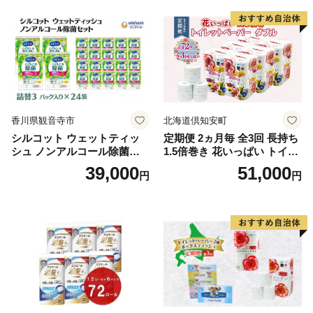
る 一人暮らし】
ボディ 保湿 LION ライオン
泡石鹸 石鹸 兵庫 兵庫県 小野
市
香川県観音寺市
北海道倶知安町
シルコット ウェットティッ
定期便 2ヵ月毎 全3回 長持ち
シュ ノンアルコール除菌詰
1.5倍巻き 花いっぱい トイレ
替（43枚×3P）×24袋 日用品
ットペーパー ダブル 45ｍ 計
39,000
51,000
円
円
おもちゃ 拭き取り 手拭き 外
72ロール 全18種 花柄 プリン
出時 お出かけ時 食事前 緑茶
ト ハーブ 香り付き 日本製 ま
カテキン配合
とめ買い 防災 常備品 ペーパ
ー 消耗品 備蓄 送料無料 北海
道 倶知安町 日用品