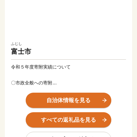
ふじし
富士市
令和５年度寄附実績について
〇市政全般への寄附
寄附件数 32万4,424件
寄附総額 43億1,399万9,000円
自治体情報を見る
いただいた寄附金は、富士市デジタル田園都市総合戦略
すべての返礼品を見る
等における重点事業などに活用させていただきます。