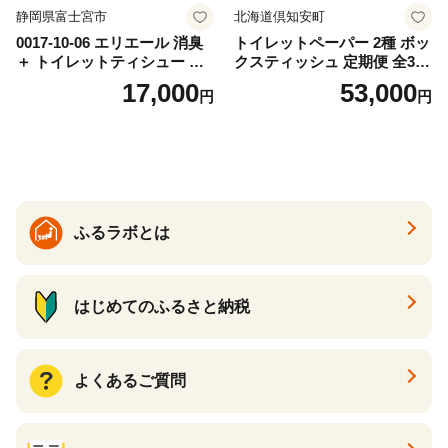
静岡県富士宮市
北海道倶知安町
0017-10-06 エリエール 消臭
トイレットペーパー 2種 ボッ
＋ トイレットティシュー し
クスティッシュ 定期便 全3
っかり香るフレッシュクリア
回 日本製 まとめ買い 防災
17,000
53,000
円
円
の香り ダブル 12ロール×6パ
常備品 日用雑貨 消耗品 生活
ック 72ロール 25m トイレ
必需品 大容量 備蓄 リサイク
ットペーパー パルプ100％ 消
ル ティッシュ ペーパー まと
臭 防臭 日用品 消耗品 備蓄
め買い 雑貨 倶知安町
ふるラボとは
はじめてのふるさと納税
よくあるご質問