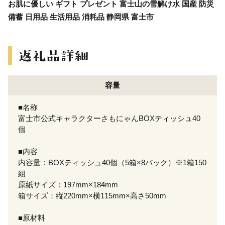
お肌に優しい ギフト プレゼント 富士山の雪解け水 国産 防災
備蓄 日用品 生活用品 消耗品 静岡県 富士市
容量
■名称
富士市公式キャラクターさもにゃんBOXティッシュ40
個
■内容
内容量：BOXティッシュ40個（5箱×8パック）※1箱150
組
原紙サイズ：197mm×184mm
箱サイズ：縦220mm×横115mm×高さ50mm
■原材料