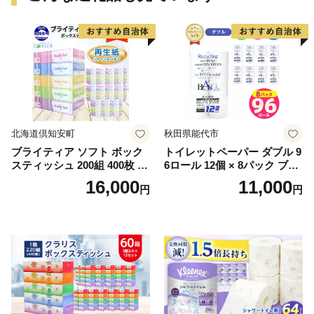
北海道倶知安町
秋田県能代市
ブライティア ソフト ボック
トイレットペーパー ダブル 9
スティッシュ 200組 400枚 60
6ロール 12個 × 8パック ブラ
箱 日本製 まとめ買い ティッ
ンカ 再生紙 100％ 芯あり 日
16,000
11,000
円
円
シュ リサイクル 長持 防災 常
用品 消耗品 無香料 生活用品
備品 日用雑貨 消耗品 生活必
備蓄 秋田県 能代市 送料無料
需品 備蓄 ペーパー 紙 北海道
《能代製紙》
倶知安町 日用品