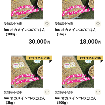
付書を希望される方は下記までご連絡ください。
※ワンストップ特例申請に関する問合せはこちら※
富士市ふるさと納税サポート室
住所：〒403-0006 山梨県富士吉田市新屋2-5-7
愛知県小牧市
愛知県小牧市
TEL：050-3114-0332 (平日9:00-18:00)
fuu オカメインコのごはん
fuu オカメインコのごはん
（10kg）
（5kg）
30,000
18,000
円
円
愛知県小牧市
愛知県小牧市
fuu オカメインコのごはん
fuu オカメインコのごはん
（3kg）
（800g）