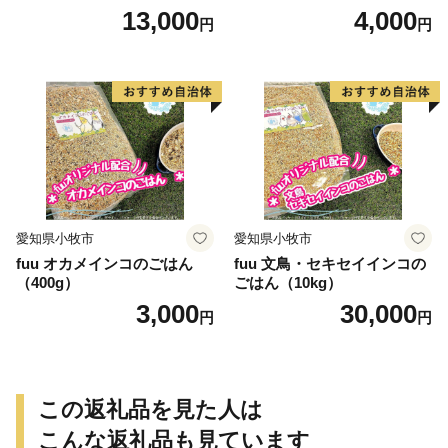
13,000
4,000
円
円
愛知県小牧市
愛知県小牧市
fuu オカメインコのごはん
fuu 文鳥・セキセイインコの
（400g）
ごはん（10kg）
3,000
30,000
円
円
この返礼品を見た人は
こんな返礼品も見ています