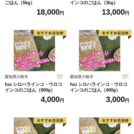
ごはん（5kg）
インコのごはん（3kg）
〇特定事業（具体的な事業）への寄附
18,000
13,000
円
円
寄附件数 103件
寄附総額 146万7,000円
令和5年1月1日から12月31日までに特定事業（具体的な
事業）にいただきました寄附金につきましては、一旦
「ふるさと応援基金」に積み立て、翌年度の各事業に活
用させていただきます。
令和5年は11事業のうち7事業に対し、103人の方から
愛知県小牧市
愛知県小牧市
146万7,000円の御寄附をいただきました。令和6年度
fuu シロハラインコ・ウロコ
fuu シロハラインコ・ウロコ
は、積立額から7事業に146万7,000円を活用させていた
インコのごはん（800g）
インコのごはん（400g）
だきます。
4,000
3,000
円
円
【重要】ワンストップ特例申請書受付のご連絡について
ワンストップ特例申請書の受付が完了している方につき
ましては、寄附申請の際に登録していただいたメールア
ドレス宛に受付完了メールを送信しています。紙での受