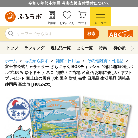
令和８年熊本地震 災害支援寄付受付について
上限額
お気に入り
カート
メニュー
検索
トップ
ランキング
返礼品一覧
まち一覧
特集
初心者ガイド
ホーム
ものから探す
雑貨・日用品
その他雑貨・日用品
富士市公式キャラクター さもにゃん BOXティッシュ 40個 1箱150組 パ
ルプ100％ ゆるキャラ ネコ 可愛い ご当地 名産品 お肌に優しい ギフト
プレゼント 富士山の雪解け水 国産 防災 備蓄 日用品 生活用品 消耗品
静岡県 富士市 [sf002-295]