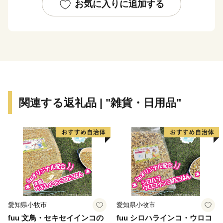
・災害等への対策を強化し、安全・安心なまちづくり
お気に入りに追加する
（河川維持補修・修繕にかかる経費など）
・活力ある産業が集積し、やりがいを感じるしごとづく
り
（企業立地促進奨励金にかかる経費など）
・結婚・出産・子育て等の希望を実現できる社会づくり
（こどもの医療費の助成にかかる経費など）
・地域と拠点がつながり、快適に暮らせる環境づくり
関連する返礼品 | "雑貨・日用品"
（生活交通地域路線の維持にかかる経費など）
・人を呼び込み、にぎわいと交流を生む魅力づくり
（観光誘客、マイクロツーリズム推進にかかる経費な
ど）
・地方創生推進（地域産業デジタル変革事業にかかる経
費など）
・地域ブランドの推進（ふるさと納税のPRにかかる経
費など）
愛知県小牧市
愛知県小牧市
fuu 文鳥・セキセイインコの
fuu シロハラインコ・ウロコ