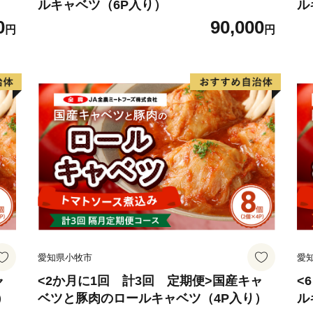
ルキャベツ（6P入り）
ル
0
90,000
円
円
愛知県小牧市
愛
ャ
<2か月に1回 計3回 定期便>国産キャ
<
）
ベツと豚肉のロールキャベツ（4P入り）
ル