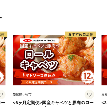
ら頑張っております。一人
ひ、自然と歴史を堪能しに
す。お待ちしております。
"
愛知県小牧市
愛
ロー
<6ヶ月定期便>国産キャベツと豚肉のロー
<