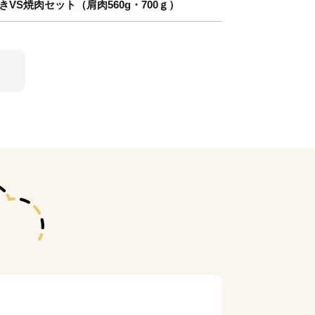
VS焼肉セット（肩肉560g・700ｇ）