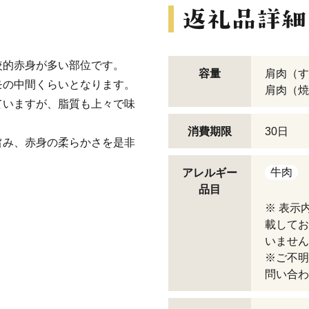
較的赤身が多い部位です。
容量
肩肉（す
モの中間くらいとなります。
肩肉（焼肉
ていますが、脂質も上々で味
消費期限
30日
旨み、赤身の柔らかさを是非
牛肉
アレルギー
品目
※ 表示
載してお
いません
※ご不明
問い合わ