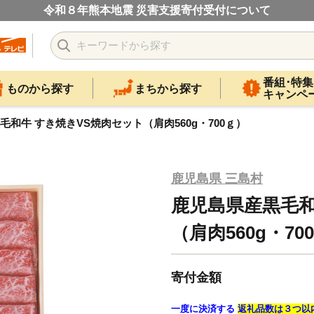
令和８年熊本地震 災害支援寄付受付について
番組･特集
ものから探す
まちから探す
キャンペ
毛和牛 すき焼きVS焼肉セット（肩肉560g・700ｇ）
鹿児島県 三島村
鹿児島県産黒毛和
（肩肉560g・70
寄付金額
一度に決済する
返礼品数は３つ以