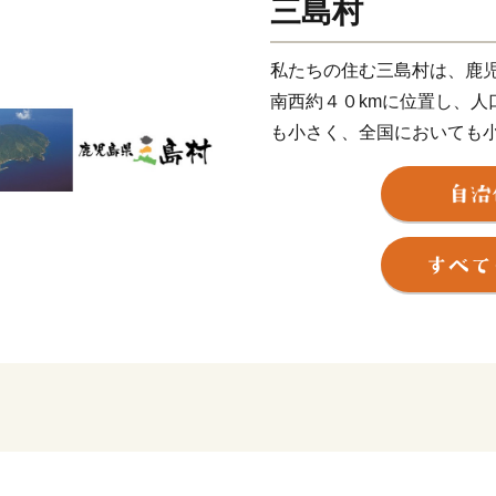
三島村
私たちの住む三島村は、鹿
南西約４０kmに位置し、人
も小さく、全国においても
並びの３島（竹島・硫黄島
す。竹島は、その名のとお
ツを楽しめ、硫黄島は、硫
黒島は、“ミニ屋久島”とも
はたまらないフィッシング
以来、変わらぬ厳しい環境
たたかさを誇りにし、村住
三島村」を目指しています
かいおもてなし、三島村の
の高いツアー、そして２０
楽器ジャンベの演奏など、