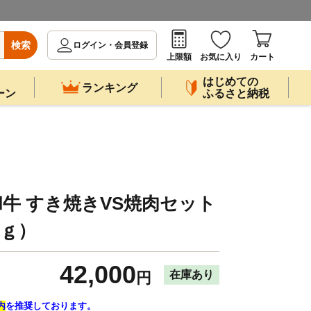
検索
ログイン・会員登録
上限額
お気に入り
カート
はじめての
ランキング
ーン
ふるさと納税
牛 すき焼きVS焼肉セット
0ｇ）
42,000
在庫あり
円
内
を推奨しております。