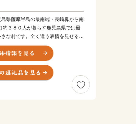
児島県薩摩半島の最南端・長崎鼻から南
口約３８０人が暮らす鹿児島県では最
小さな村です。全く違う表情を見せる横
・黒島）からなる自然に恵まれた村で
り島全体を大名竹に覆われマリンスポー
黄岳の恵み自然の中の露天風呂があり、
称される森と水の豊かさ、釣りマニアに
スポットがあります。昭和２１年の村立
の中、心安らぐ穏やかな自然と住民のあ
民、村職員とともに「おもてなしの心、
。小さいからこそできる手作りのあたた
自然環境があるからこそできる付加価値
年ほど前から村に根付いたアフリカの打
独自のおもてなしメニューを準備しなが