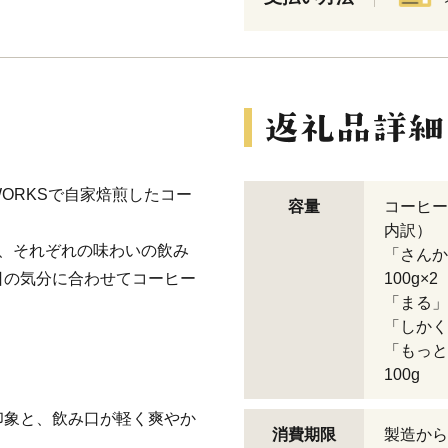
 WORKSで自家焙煎したコー
容量
コーヒー
内訳）
、それぞれの味わいの飲み
「さん
日の気分に合わせてコーヒー
100g×2
「まる」
「しかく
「もっ
100g
印象と、飲み口が軽く爽やか
消費期限
製造から