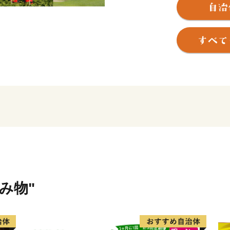
扶桑町は、愛知県の北西部
帯で、近年は名古屋市への
て発展してきました。
町の中心地は幹線道路が走
外に出ると田んぼや畑とい
木曽川沿いの扶桑緑地公園
ながらウォーキングやBBQ
自然豊かである一方交通の利
桑町にぜひお越しください
《まちづくりの視点》
扶桑町は、「みんなの笑顔
りの視点として、子どもか
飲み物"
るまちを実現を目指します
《免疫ケアで健康習慣を推