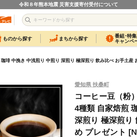
令和８年熊本地震 災害支援寄付受付について
番組･特集
ものから探す
まちから探す
キャンペ
珈琲 中挽き 中浅煎り 中煎り 深煎り 極深煎り 飲み比べ お手土産 おすす
愛知県 扶桑町
コーヒー豆（粉）1
4種類 自家焙煎 
深煎り 極深煎り
め プレゼント [№5