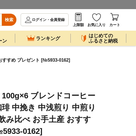
検索
ログイン・会員登録
上限額
お気に入り
カート
はじめての
ランキング
ーン
ふるさと納税
め プレゼント [№5933-0162]
00g×6 ブレンドコーヒー
珈琲 中挽き 中浅煎り 中煎り
 飲み比べ お手土産 おすす
933-0162]