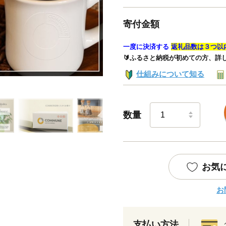
寄付金額
一度に決済する
返礼品数は３つ以
🔰ふるさと納税が初めての方、詳
仕組みについて知る
数量
お気
お
支払い方法