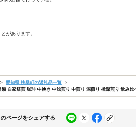
ことがあります。
愛知県 扶桑町の返礼品一覧
類 自家焙煎 珈琲 中挽き 中浅煎り 中煎り 深煎り 極深煎り 飲み比べ お
このページをシェアする