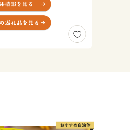
に位置し、濃尾平野の一部をなす田園地
アクセスの良さから、ベッドタウンとし
り住宅が多い景観となりますが、少し郊
った緑も多くみられます。
では、ゆったりとした時間の流れを感じ
が楽しめます。
便性も高い「ちょうどいい”田舎”」扶
！
が かがやくまち 扶桑町」をまちづく
ら高齢者まで「みんな」が笑顔で過ごせ
。
進するまち》