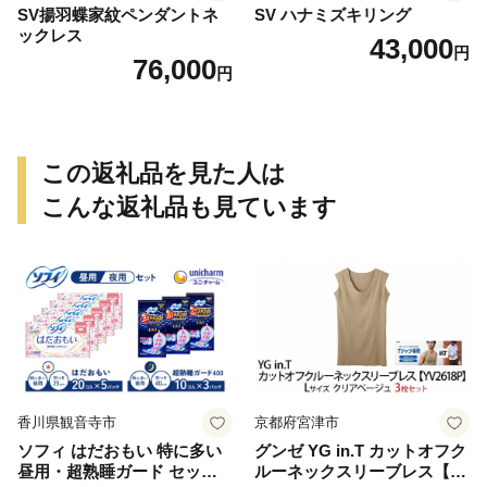
SV揚羽蝶家紋ペンダントネ
SV ハナミズキリング
ックレス
43,000
円
76,000
円
この返礼品を見た人は
こんな返礼品も見ています
香川県観音寺市
京都府宮津市
ソフィ はだおもい 特に多い
グンゼ YG in.T カットオフク
昼用・超熟睡ガード セット
ルーネックスリーブレス【Y