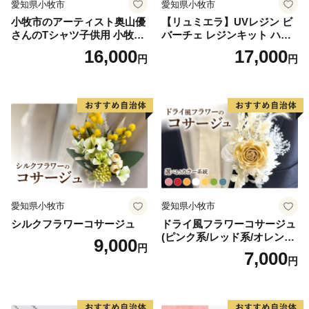
愛知県小牧市
愛知県小牧市
小牧市のアーティスト奥山優
【リュミエラ】UVレジン ビ
さんのTシャツ子供用 小牧市
バーチェ レジンキット ハン
制70周年記念
ドメイド レジンクラフト ア
16,000
17,000
円
円
クセサリーキット 手作り セ
ット レジン LEDライト
愛知県小牧市
愛知県小牧市
シルクフラワーコサージュ
ドライ風フラワーコサージュ
(ピンク系/レッド系/オレンジ
9,000
円
系/ホワイト系/イエロー系/グ
7,000
円
リーン系/ブルー系）