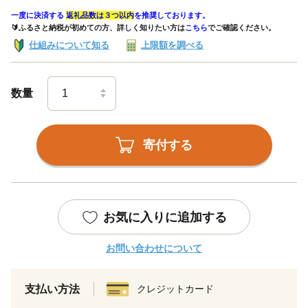
一度に決済する
返礼品数は３つ以内
を推奨しております。
🔰ふるさと納税が初めての方、詳しく知りたい方は
こちら
でご確認ください。
仕組みについて知る
上限額を調べる
数量
寄付する
お気に入りに追加する
お問い合わせについて
支払い方法
クレジットカード