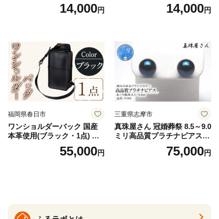
羽付き ナプキン 生理用品 サ
V2618P】Lサイズ クリアベ
14,000
14,000
円
円
ニタリー ユニ・チャーム
ージュ3枚セット [№5716-04
32]
福岡県春日市
三重県志摩市
ワンショルダーバック 国産
真珠屋さん 冠婚葬祭 8.5～9.0
本革使用(ブラック・1点) 鞄
ミリ高品質プラチナピアス P
バック バッグ カバン レザー
t900 志摩産アコヤ真珠 ブラ
55,000
75,000
円
円
国産 日本製 牛革 黒 革 革製
ックパール 黒真珠
品 手作り 男性 女性 レディー
ス メンズ【ksg1307-bk】【Z
enis】