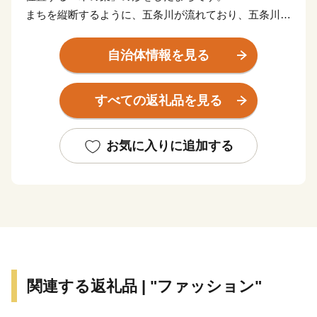
まちを縦断するように、五条川が流れており、五条川桜
並木は「日本さくら名所100選」に選ばれています。
また町内には、約６８０社の企業がある一方で、国宝松
自治体情報を見る
江城を築城した武将「堀尾吉晴公」の生誕地でもある
大口町には、史跡や豊かな田園風景も多く共存していま
すべての返礼品を見る
す。
令和２年の住民アンケートでは、住みやすさを感じてい
お気に入りに追加する
る住民の割合は93.2％でした。
これからも大口町をより良いまちにするため、暖かいご
支援をよろしくお願いいたします。
関連する返礼品 | "ファッション"