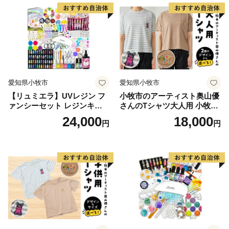
愛知県小牧市
愛知県小牧市
【リュミエラ】UVレジン フ
小牧市のアーティスト奥山優
ァンシーセット レジンキッ
さんのTシャツ大人用 小牧市
ト ハンドメイド レジンクラ
制70周年記念
24,000
18,000
円
円
フト アクセサリーキット 手
作り セット レジン LEDライ
ト