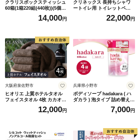
クラリスボックスティッシュ
クリネックス 長持ちシャワ
60箱(1箱220組(440枚))(5個入
ートイレ用 トイレットペー
り×12セット)【1256759】
パー（ダブル）64ロール(8ロ
14,000
22,000
円
円
ール×8パック) 開成町 トイレ
ットペーパーダブル 日用品
国産 新生活 ダブル SDGs 備
蓄 防災 エコ 消耗品 生活雑貨
生活用品 無香料 トイレット
ペーパー ダブル といれっと
ぺーぱー トイレ クレシア ト
イレットペーパー [BDBH002
-1]
大阪府泉佐野市
兵庫県小野市
ヒオリエ 上質ホテルタオル
ボディソープ hadakara ( ハ
フェイスタオル 4枚 カカオ
ダカラ ) 泡タイプ 詰め替え 4
【タオル 泉州タオル 吸水 普
40ml×4袋 ボディーソープ 泡
12,000
7,000
円
円
段使い 無地 シンプル 日用品
ボディソープ 泡 日用品 消耗
ふわふわ ふかふか 家族 たお
品 バス用品 大容量 いい 匂い
る 一人暮らし】
ボディ 保湿 LION ライオン
泡石鹸 石鹸 兵庫 兵庫県 小野
市