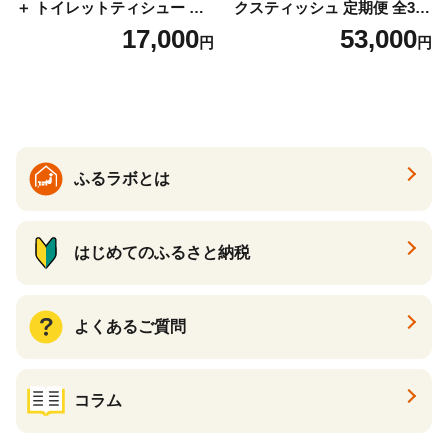
＋ トイレットティシュー し
クスティッシュ 定期便 全3
っかり香るフレッシュクリア
回 日本製 まとめ買い 防災
17,000
53,000
円
円
の香り ダブル 12ロール×6パ
常備品 日用雑貨 消耗品 生活
ック 72ロール 25m トイレ
必需品 大容量 備蓄 リサイク
ットペーパー パルプ100％ 消
ル ティッシュ ペーパー まと
臭 防臭 日用品 消耗品 備蓄
め買い 雑貨 倶知安町
ふるラボとは
はじめてのふるさと納税
よくあるご質問
コラム