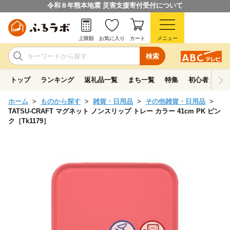
令和８年熊本地震 災害支援寄付受付について
上限額
お気に入り
カート
メニュー
検索
トップ
ランキング
返礼品一覧
まち一覧
特集
初心者ガイド
ホーム
ものから探す
雑貨・日用品
その他雑貨・日用品
TATSU-CRAFT マグネット ノンスリップ トレー カラー 41cm PK ピン
ク［Tk1179］