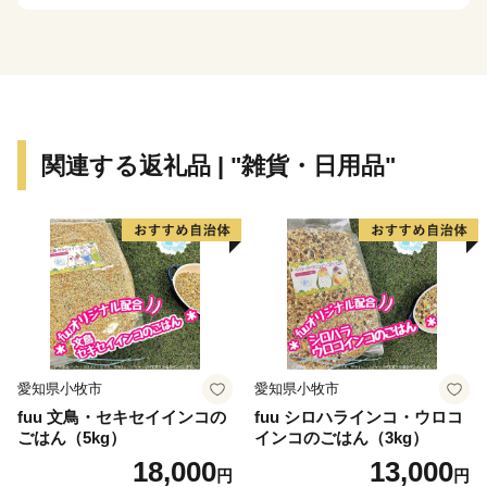
まちですが、その知名度は低く、大都市圏からの来訪者
や定着人口の伸び悩み、若者人口の流出等課題も抱えて
いました。昭和63年度から平成元年度にかけて、国は、
自治省を中心に「ふるさと創世」の起爆剤として「自ら
考え自ら行う地域づくり」事業（1億円事業）を推進し
てきました。
関連する返礼品 | "雑貨・日用品"
印南町では、1億円事業として人材育成のため「かえる
基金」を創設しました。更に、平成7年度「地域づくり
推進事業」を財源に全国に類を見ない「かえる」をテー
マとしたユニークな橋（かえる橋）を建設しました。多
くの人々を招き入れ、町発展への願いを込めたもので
す。『努力、忍耐、飛躍』を象徴する ”柳に跳びつくか
える”（小野道風）をイメージし、「考える」「人をか
える」「町をかえる」「古里へかえる」「栄える」とい
愛知県小牧市
愛知県小牧市
う5つの”かえる”にひっかけ、ネーミングしています。
fuu 文鳥・セキセイインコの
fuu シロハラインコ・ウロコ
ごはん（5kg）
インコのごはん（3kg）
【印南町の農林水産業】
18,000
13,000
円
円
農業は、温暖な気候を活かし、ミニトマトなど野菜を中