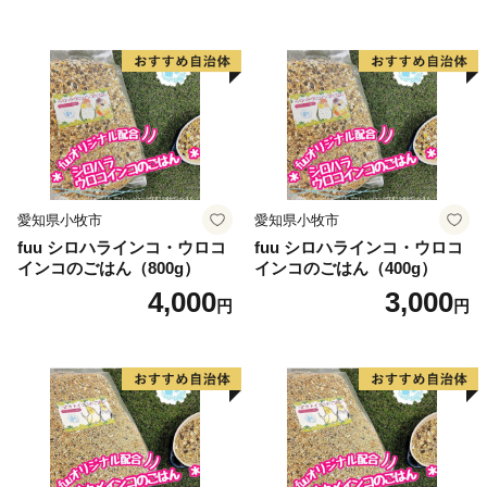
心として、花卉のハウス栽培等が。漁業では、岩礁地帯
の伊勢エビ等を対象とした刺し網漁業とアワビ、トコブ
シ、海草等の採貝漁業がおこなわれ、沖合ではイサキ、
タイ等を対象とした一本釣りやイワシ等を対象とした敷
き網（棒受け網）漁業、タチウオ、フグ等を対象とした
延べ縄漁業など、農林水産業が盛んな町です。
愛知県小牧市
愛知県小牧市
【印南祭り】
fuu シロハラインコ・ウロコ
fuu シロハラインコ・ウロコ
印南町を祭り一色に染める「印南祭り」。毎年10月2
インコのごはん（800g）
インコのごはん（400g）
日、日高地方の秋祭りのトップを切って行われる、宇杉
4,000
3,000
円
円
八幡と山口八幡両神社の合同秋季祭礼です。
宇杉八幡神社の祭礼は4台の屋台と神輿が勢いよく印南
川に飛び込み、祭装束の男衆が肩まで水につかりながら
川を渡る勇ましい祭り。一方の山口八幡神社の祭礼は6
台の屋台と神輿が登場。屋台をぶつけ合いながら印南港
まで御渡、浜辺では雑賀踊りや奴踊り、獅子舞が奉納さ
れます。