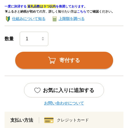
一度に決済する
返礼品数は３つ以内
を推奨しております。
🔰ふるさと納税が初めての方、詳しく知りたい方は
こちら
でご確認ください。
仕組みについて知る
上限額を調べる
数量
寄付する
お気に入りに追加する
お問い合わせについて
支払い方法
クレジットカード