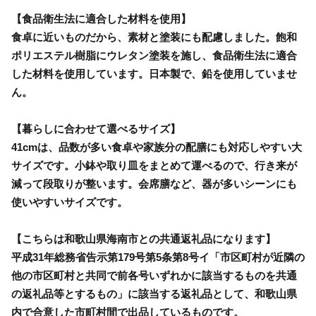
【食品衛生法に適合した材料を使用】
食卓に近いものだから、素材と塗装にも配慮しました。飽和
ポリエステル樹脂にウレタン塗装を施し、食品衛生法に適合
した材料を使用しています。日本製で、鉛を使用していませ
ん。
【暮らしに合わせて選べるサイズ】
41cmは、品数が多い食卓や家族分の配膳にも対応しやすい大
サイズです。小鉢や取り皿をまとめて運べるので、行き来が
減って段取りが整います。会席膳など、器が多いシーンにも
使いやすいサイズです。
【こちらは和歌山県海南市との共通返礼品になります】
平成31年総務省告示第179号第5条第8号イ「市区町村が近隣の
他の市区町村と共同で前各号いずれかに該当するものを共通
の返礼品等とするもの」に該当する返礼品として、和歌山県
内で合意した市町村間で出品しているものです。