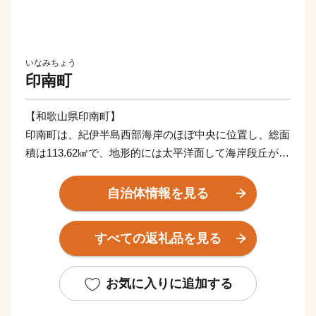
いなみちょう
印南町
【和歌山県印南町】
印南町は、紀伊半島西部海岸のほぼ中央に位置し、総面
積は113.62㎢で、地形的には太平洋面して海岸段丘が広
がっており、北東部では紀伊山地西端の真妻山、三里ヶ
峰などの山々が連なっています。
自治体情報を見る
また、三ヶ峰付近からは切目川が流れ、印南原付近から
は印南川が町の中心部を流れて太平洋に注いでいます。
すべての返礼品を見る
【かえる橋】
印南町は歴史も古く、数々の伝説や言伝えを残す歴史遺
お気に入りに追加する
産が町内に多く点在するなど、観光面でも魅力を秘めた