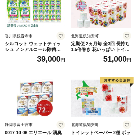
香川県観音寺市
北海道倶知安町
シルコット ウェットティッ
定期便 2ヵ月毎 全3回 長持ち
シュ ノンアルコール除菌詰
1.5倍巻き 花いっぱい トイレ
替（43枚×3P）×24袋 日用品
ットペーパー ダブル 45ｍ 計
39,000
51,000
円
円
おもちゃ 拭き取り 手拭き 外
72ロール 全18種 花柄 プリン
出時 お出かけ時 食事前 緑茶
ト ハーブ 香り付き 日本製 ま
カテキン配合
とめ買い 防災 常備品 ペーパ
ー 消耗品 備蓄 送料無料 北海
道 倶知安町 日用品
静岡県富士宮市
北海道倶知安町
0017-10-06 エリエール 消臭
トイレットペーパー 2種 ボッ