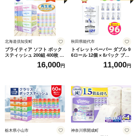
北海道倶知安町
秋田県能代市
ブライティア ソフト ボック
トイレットペーパー ダブル 9
スティッシュ 200組 400枚 60
6ロール 12個 × 8パック ブラ
箱 日本製 まとめ買い ティッ
ンカ 再生紙 100％ 芯あり 日
16,000
11,000
円
円
シュ リサイクル 長持 防災 常
用品 消耗品 無香料 生活用品
備品 日用雑貨 消耗品 生活必
備蓄 秋田県 能代市 送料無料
需品 備蓄 ペーパー 紙 北海道
《能代製紙》
倶知安町 日用品
栃木県小山市
神奈川県開成町