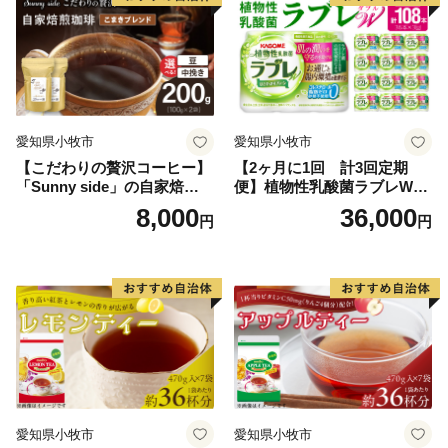
す。また、契約農家が完熟してから収穫する加工用トマ
トを使ったトマトジュースやトマトケチャップもおすす
めの特産品ですので、ぜひお試しください。
愛知県小牧市
愛知県小牧市
【こだわりの贅沢コーヒー】
【2ヶ月に1回 計3回定期
「Sunny side」の自家焙煎珈
便】植物性乳酸菌ラブレW
琲こまきブレンド（200g）
プレーン36本（計108本）
8,000
36,000
円
円
愛知県小牧市
愛知県小牧市