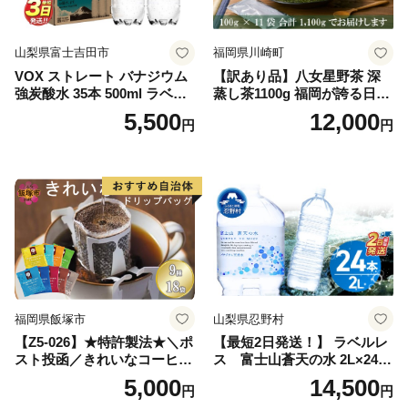
山梨県富士吉田市
福岡県川崎町
VOX ストレート バナジウム
【訳あり品】八女星野茶 深
強炭酸水 35本 500ml ラベル
蒸し茶1100g 福岡が誇る日本
レス【富士吉田市限定カート
茶_ 訳アリ 常温 お茶 茶袋 常
5,500
12,000
円
円
ン】
備品 おちゃ ocha 茶葉 緑茶
飲料 飲み物 八女 茶 日本茶
深むし茶 深蒸し 訳あり お茶
っぱ tea 八女茶 お手軽 簡単
小分け お土産 お取り寄せ グ
ルメ 福岡 九州 福岡県 国産
日本 ふかむし茶 ふかむし 家
庭用 自宅用 ちゃ りょくちゃ
ふかむしちゃ 急須 甘み 川崎
町 送料無料
福岡県飯塚市
山梨県忍野村
【Z5-026】★特許製法★＼ポ
【最短2日発送！】 ラベルレ
スト投函／きれいなコーヒー
ス 富士山蒼天の水 2L×24本
ドリップバッグ9種セット(18
（4ケース）※離島不可 天然
5,000
14,500
円
円
袋)ゆうパケットでお届け！
水 ミネラルウォーター 水 ペ