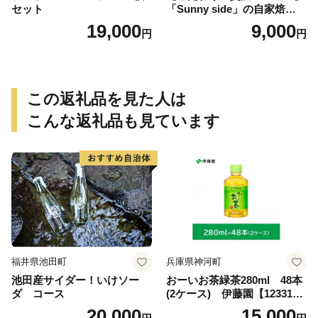
セット
「Sunny side」の自家焙煎珈
琲ブレンド珈琲飲み比べセッ
19,000
9,000
円
円
ト（300g）
この返礼品を見た人は
こんな返礼品も見ています
福井県池田町
兵庫県神河町
池田産サイダー！いけソー
おーいお茶緑茶280ml 48本
ダ コース
(2ケース) 伊藤園【123317
3】
20,000
15,000