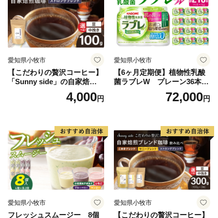
愛知県小牧市
愛知県小牧市
【こだわりの贅沢コーヒー】
【6ヶ月定期便】植物性乳酸
「Sunny side」の自家焙煎珈
菌ラブレW プレーン36本
琲ストロングブレンド（100
（計216本）
4,000
72,000
円
円
g）
愛知県小牧市
愛知県小牧市
フレッシュスムージー 8個
【こだわりの贅沢コーヒー】