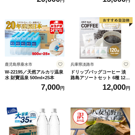
円
円
鹿児島県垂水市
兵庫県淡路市
W-22195／天然アルカリ温泉
ドリップバッグコーヒー 淡
水 財寶温泉 500ml×25本
路島アソートセット 6種 120
袋 飲み比べ コーヒー
7,000
12,000
円
円