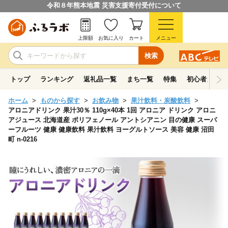
令和８年熊本地震 災害支援寄付受付について
上限額
お気に入り
カート
メニュー
検索
トップ
ランキング
返礼品一覧
まち一覧
特集
初心者ガイド
ホーム
ものから探す
お飲み物
果汁飲料・炭酸飲料
アロニアドリンク 果汁30％ 110g×40本 1回 アロニア ドリンク アロニ
アジュース 北海道産 ポリフェノール アントシアニン 目の健康 スーパ
ーフルーツ 健康 健康飲料 果汁飲料 ヨーグルトソース 美容 健康 沼田
町 n-0216