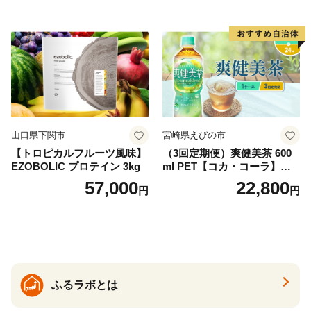
ットボトル 2000ml バナジウ
ム天然水 飲料水 軟水 鉱水 国
産 シリカ ミネラル 美容 備蓄
防災 長期保存 富士山 山梨県
忍野村
山口県下関市
宮崎県えびの市
【トロピカルフルーツ風味】
（3回定期便）爽健美茶 600
EZOBOLIC プロテイン 3kg
ml PET【コカ・コーラ】ペ
ットボトル 1ケース(24本) 定
57,000
22,800
円
円
期便 3回(72本) セット お茶
カフェインゼロ ノンカフェ
イン ハトムギ ブレンド茶 宮
崎県 えびの市 送料無料
ふるラボとは