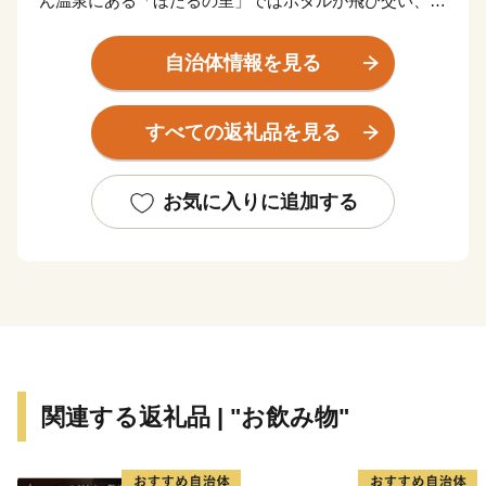
ん温泉にある「ほたるの里」ではホタルが飛び交い、満
天の星空と相まって幻想的な絶景がみられます。
平成11年にはNHKの連続テレビ小説「すずらん」の
自治体情報を見る
ロケ地として全国に発信され、8月中旬の金曜日・土曜
日には北海道3大あんどん祭りの一つ、「夜高あんどん
すべての返礼品を見る
祭り」を開催し、元気な沼田町を全国へPRしていま
す。
また、SDGsにも積極的に取り組んだ町政を実施して
お気に入りに追加する
おり、2021年には2050年までに二酸化炭素実質ゼロを
目指す「ゼロカーボンシティ」を宣言しています。具体
的な取り組みの１つに雪冷房の導入があり、米を貯蔵す
るスノークールライスファクトリーは平成8年に完成し
た雪冷房を導入した施設で、庫内の環境を温度5℃、湿
度70％に低温貯蔵することができます。
基幹産業は水稲を中心とした農業で、南部の平坦部は
関連する返礼品 | "お飲み物"
広大な石狩平野の北端の一部で肥沃な水田地帯となって
います。スノークールライスファクトリーでお米の品質
劣化を防いだ「雪中米（せっちゅうまい）」が特産品で