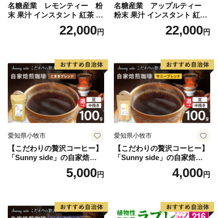
名糖産業 レモンティー 粉
名糖産業 アップルティー
末 果汁 インスタント 紅茶 ビ
粉末 果汁 インスタント 紅茶
タミンC 袋 ロングセラー 粉
ティー ビタミンC 袋 ロング
22,000
22,000
円
円
末飲料 粉末茶 簡単 手軽 ホッ
セラー 粉末飲料 粉末茶 簡単
ト アイス
手軽 ホット アイス
愛知県小牧市
愛知県小牧市
【こだわりの贅沢コーヒー】
【こだわりの贅沢コーヒー】
「Sunny side」の自家焙煎珈
「Sunny side」の自家焙煎珈
琲こまきブレンド（100g）
琲サニーブレンド（100g）
5,000
4,000
円
円