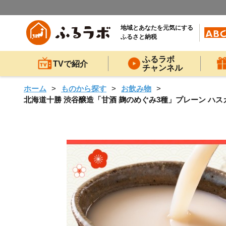
地域とあなたを元気にする
ふるさと納税
ふるラボ
TVで紹介
チャンネル
ホーム
ものから探す
お飲み物
北海道十勝 渋谷醸造「甘酒 麹のめぐみ3種」プレーン ハスカッ