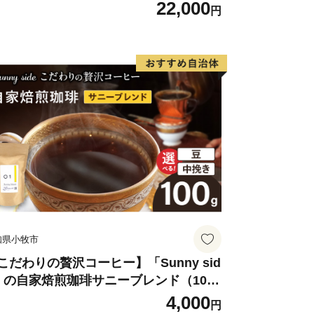
末飲料 粉末茶 簡単 手軽 ホット アイス
22,000
.jp
円
0-3588-2325
--------------------------------------
知県小牧市
こだわりの贅沢コーヒー】「Sunny sid
」の自家焙煎珈琲サニーブレンド（100
）
4,000
円