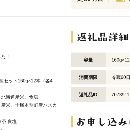
した！
容量
160g×1
消費期限
冷蔵60日
ット160g×12本（各4
返礼品ID
7073911
、北海道産米、食塩
道産米、十勝本別町産ハスカ
抹茶 食塩
)