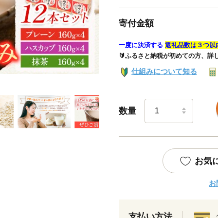
寄付金額
一度に決済する
返礼品数は３つ以
🔰ふるさと納税が初めての方、詳
仕組みについて知る
数量
お気
お
支払い方法