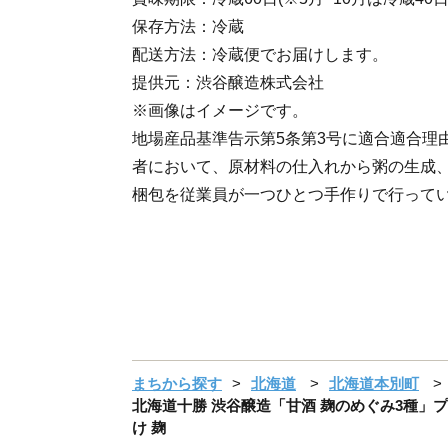
保存方法：冷蔵
配送方法：冷蔵便でお届けします。
提供元：渋谷醸造株式会社
※画像はイメージです。
地場産品基準告示第5条第3号に適合適合理
者において、原材料の仕入れから粥の生成
梱包を従業員が一つひとつ手作りで行って
まちから探す
北海道
北海道本別町
北海道十勝 渋谷醸造「甘酒 麹のめぐみ3種」プレ
け 麹