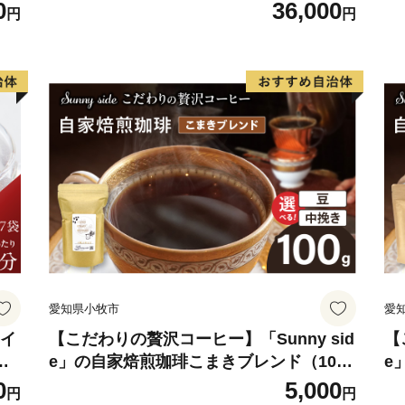
粉
0
36,000
E-mail：honbetsu@lo-cal.co
円
円
TEL:050-6875-5237 FAX:05
----------------------------------------
愛知県小牧市
愛
 イ
【こだわりの贅沢コーヒー】「Sunny sid
【
ロ
e」の自家焙煎珈琲こまきブレンド（100
e
ホ
g）
g
0
5,000
円
円