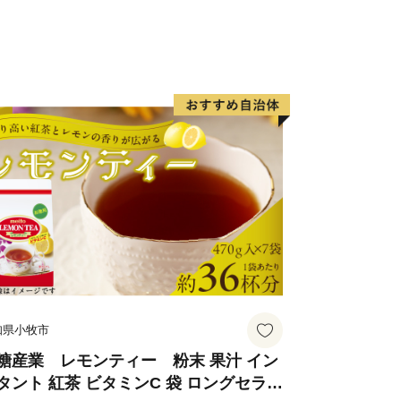
遂行する上で必要な業務委託先(寄附
明書の発行及び送付・各種お問い合わせ
た企業など)へ寄附者様の個人情報を
ございますが、その場合には、守秘義務
保護に万全を期します。
て】
からいただいた寄付金の一部につきま
づくり寄付金事業にかかる一部経費に充
ご理解のほどよろしくお願いいたしま
--------------------------------------
知県小牧市
社ローカルがおこなっております。
がご対応いたします。
糖産業 レモンティー 粉末 果汁 イン
タント 紅茶 ビタミンC 袋 ロングセラー
・お届け時期等についての問合せ先】