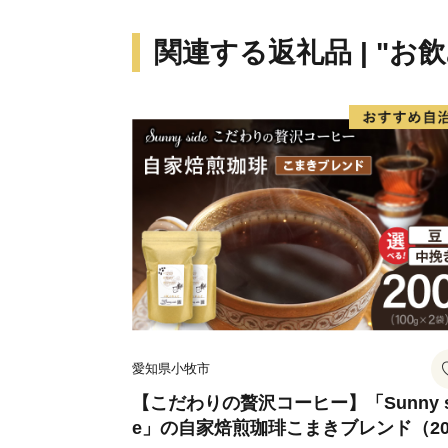
関連する返礼品 | "お
愛知県小牧市
【こだわりの贅沢コーヒー】「Sunny s
e」の自家焙煎珈琲こまきブレンド（20