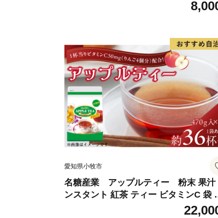
g）
8,00
愛知県小牧市
名糖産業 アップルティー 粉末 果汁
ンスタント 紅茶 ティー ビタミンC 袋 
ングセラー 粉末飲料 粉末茶 簡単 手軽 
22,00