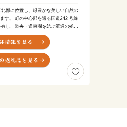
東北部に位置し、緑豊かな美しい自然の
います。 町の中心部を通る国道242 号線
を有し、道央・道東圏を結ぶ流通の拠点
農業・工業・林業で、近年は本別公園や
じめ、地場産品の加工や地域包括ケアシ
入れています。
「個性あるふるさとづくり寄付」とし
「ふるさとづくり」のため、本別町を離
躍する方々から賛同をいただき、ご寄付
で、全国に発信できる個性ある事業を進
す。この趣旨にご理解いただき、絶大な
よろしくお願い申し上げます。
いて】