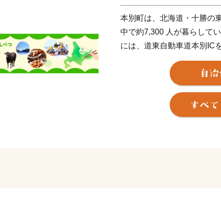
本別町は、北海道・十勝の
中で約7,300 人が暮らして
には、道東自動車道本別IC
でもあります。主な産業は
道の駅を核とした観光をは
ステムの構築などにも力を
本別町のふるさと納税は、
て、個性や魅力にあふれる
れた方々を含む全国でご活
により基金を造成すること
めさせていただいておりま
るご支援を賜りますよう、
【業務委託先への委託につ