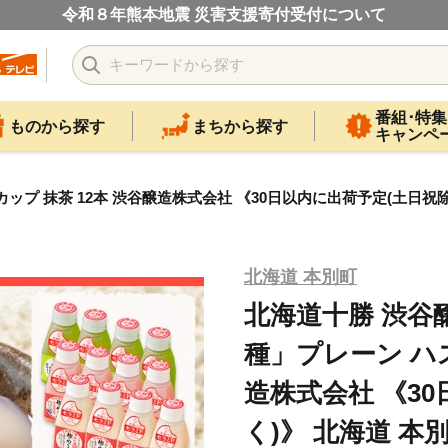
令和８年熊本地震 災害支援寄付受付について
番組･特集
ものから探す
まちから探す
キャンペ
プ 抹茶 12本 渋谷醸造株式会社 《30日以内に出荷予定(土日祝除く
北海道 本別町
北海道十勝 渋谷
種」プレーン ハス
造株式会社 《3
く)》 北海道 本