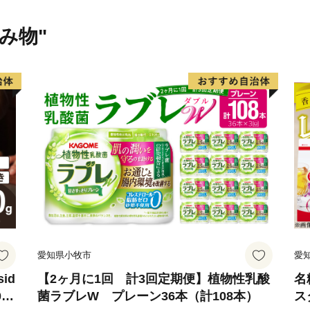
本別町ふるさと納税の業務を
受付・返礼品手配・受領証
飲み物"
受付・配送サービスを委託し
委託させていただく場合が
契約等を締結し、個人情報
【頂いた寄付金に関しまし
令和６年４月１日より皆様
しては、個性あるふるさと
てさせていただきますので
す。
----------------------------------------
愛知県小牧市
愛
本サイトの運営は、株式会
お電話及びメールは、当社
id
【2ヶ月に1回 計3回定期便】植物性乳酸
名
0
菌ラブレW プレーン36本（計108本）
ス
【返礼品の内容・お届け先