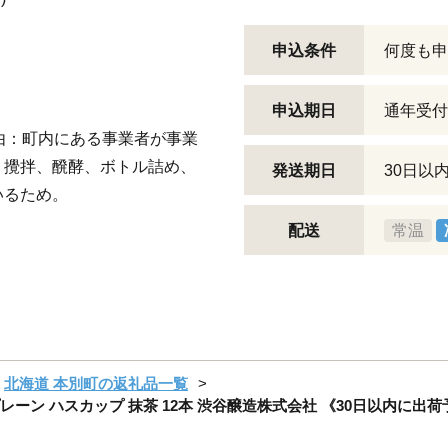
申込条件
何度も申
申込期日
通年受付
由：町内にある事業者が事業
、攪拌、醗酵、ボトル詰め、
発送期日
30日以
いるため。
配送
常温
北海道 本別町の返礼品一覧
ーン ハスカップ 抹茶 12本 渋谷醸造株式会社 《30日以内に出荷予