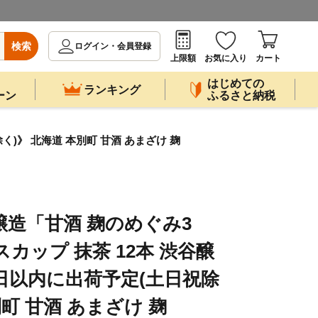
検索
ログイン・会員登録
上限額
お気に入り
カート
はじめての
ランキング
ーン
ふるさと納税
)》 北海道 本別町 甘酒 あまざけ 麹
醸造「甘酒 麹のめぐみ3
カップ 抹茶 12本 渋谷醸
0日以内に出荷予定(土日祝除
別町 甘酒 あまざけ 麹